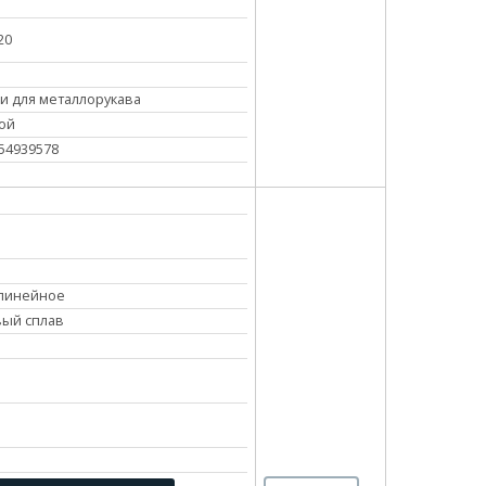
20
и для металлорукава
ой
54939578
линейное
вый сплав