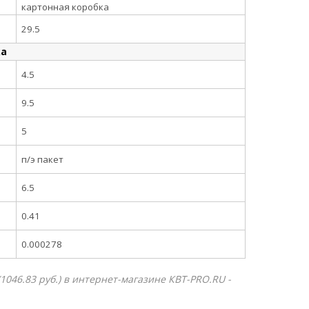
картонная коробка
29.5
ка
4.5
9.5
5
п/э пакет
6.5
0.41
0.000278
1046.83 руб.) в интернет-магазине КВТ-PRO.RU -