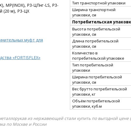
Тип транспортной упаковки
 МР(INOX), Р3-ЦПнг-LS, Р3-
Ширина транспортной
 (20 м), Р3-ЦХ
упаковки, см
Потребительская упаков
Высота потребительской
упаковки, см
динительных муфт для
Длина потребительской
упаковки, см
Количество в
дства «FORTISFLEX»
потребительской упаковке
Тип потребительской
упаковки
Ширина потребительской
упаковки, см
Вес брутто потребительской
упаковки, кг
Объём потребительской
упаковки, куб.м
-металлорукав из нержавеющей стали купить по выгодной цене (
вка по Москве и России