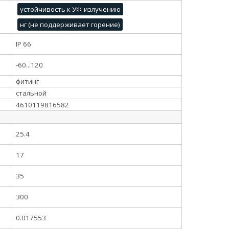
устойчивость к УФ-излучению
нг (не поддерживает горение)
IP 66
-60...120
фитинг
стальной
4610119816582
25.4
17
35
300
0.017553