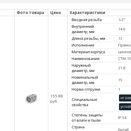
Фото товара
Цена
Характеристики
Вводная резьба
1/2″
Внутренний
14.6
диаметр, мм
Длина резьбы, мм
13
Исполнение
Прямо
Материал корпуса
цинко
Наименование
СТМ-15
Наружный
21.8
диаметр, мм
Номинальный
15
диаметр, мм
Норма отгрузки
1
155.88
нг (н
Специальные
руб.
свойства
устой
Степень защиты
IP 54
от влаги и пыли
Страна
Китай