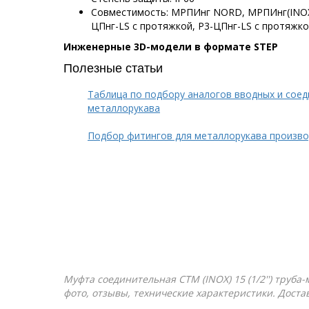
Совместимость: МРПИнг NORD, МРПИнг(INOX),
ЦПнг-LS с протяжкой, Р3-ЦПнг-LS с протяжкой
Инженерные 3D-модели в формате STEP
Полезные статьи
Таблица по подбору аналогов вводных и сое
металлорукава
Подбор фитингов для металлорукава произво
Муфта соединительная СТМ (INOX) 15 (1/2'') труба
фото, отзывы, технические характеристики. Доста