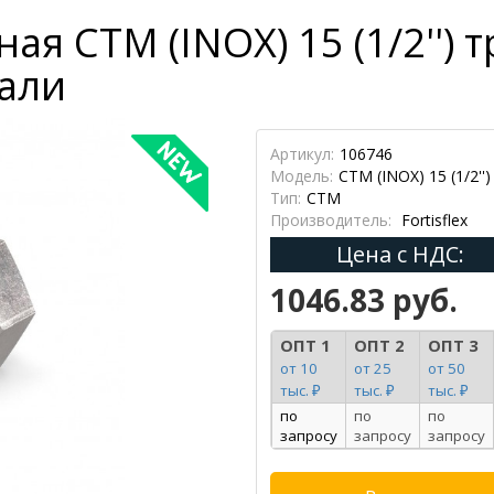
я СТМ (INOX) 15 (1/2'') 
али
Артикул:
106746
Модель:
СТМ (INOX) 15 (1/2'')
Тип:
СТМ
Производитель:
Fortisflex
Цена с НДС:
1046.83 руб.
ОПТ 1
ОПТ 2
ОПТ 3
от 10
от 25
от 50
тыс. ₽
тыс. ₽
тыс. ₽
по
по
по
запросу
запросу
запросу