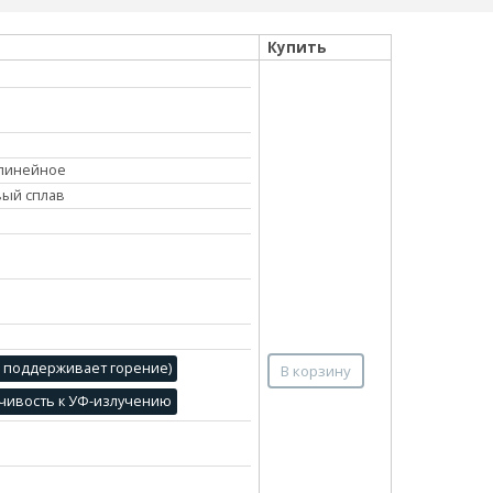
Купить
линейное
вый сплав
е поддерживает горение)
В корзину
чивость к УФ-излучению