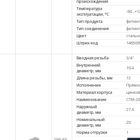
происхождения
Температура
-60...+1
эксплуатации, °С
Тип продукта
фитинг
Тип соединения
фитинг
Цвет
стальн
Штрих-код
146500
Вводная резьба
3/4″
Внутренний
19.4
диаметр, мм
Длина резьбы, мм
13
Исполнение
Прямо
Материал корпуса
цинко
Наименование
СТМ-20
Наружный
27.4
диаметр, мм
Номинальный
20
диаметр, мм
Норма отгрузки
1
190.65