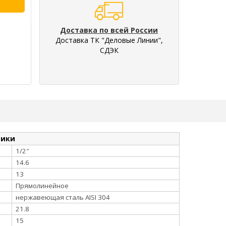
Доставка по всей России
Доставка ТК "Деловые Линии",
СДЭК
тики
1/2″
14.6
13
Прямолинейное
нержавеющая сталь AISI 304
21.8
15