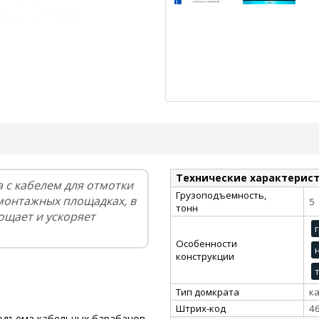
Технические характерис
 с кабелем для отмотки
Грузоподъемность,
монтажных площадках, в
5
тонн
ощает и ускоряет
Особенности
конструкции
Тип домкрата
к
Штрих-код
4
подъема кабельных барабанов