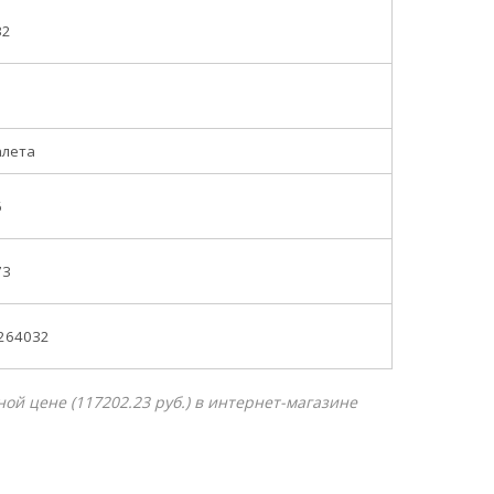
32
алета
6
73
.264032
ой цене (117202.23 руб.) в интернет-магазине