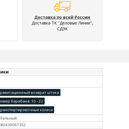
Доставка по всей России
Доставка ТК "Деловые Линии",
СДЭК
тики
гравитационный возврат штока
номер барабана: 10 - 22
транспортировочные колеса
абельный
680430067352