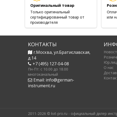
Оригинальный товар
Розн
Только оригинальный
Опла
сертифицированный товар от
или н
производителя
КОНТАКТЫ
ИНФ
г.Москва, ул.Братиславская,
Новост
Рознич
д.14
Юр.лиц
+7 (495) 127-04-08
О нас
Пн-Пт: c 10.00 до 18.00
Достав
многоканальный
Контак
Email:
info@german-
instrument.ru
2011-2026 © kvt-pro.ru - официальный дилер инс