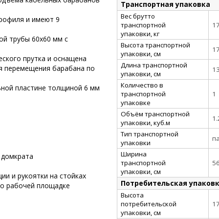
Транспортная упаковка
Вес брутто
рофиля и имеют 9
транспортной
1
упаковки, кг
ой трубы 60х60 мм с
Высота транспортной
1
упаковки, см
ского прутка и оснащена
Длина транспортной
 перемещения барабана по
1
упаковки, см
Количество в
ьной пластине толщиной 6 мм
транспортной
1
упаковке
Объём транспортной
1
упаковки, куб.м
и
Тип транспортной
п
упаковки
Ширина
 домкрата
транспортной
5
упаковки, см
ии и рукоятки на стойках
Потребительская упаков
по рабочей площадке
Высота
потребительской
1
упаковки, см