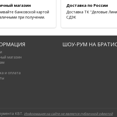
ичный магазин
Доставка по России
чивайте банковской картой
Доставка ТК "Деловые Лини
аличными при получении.
СДЭК
ОРМАЦИЯ
ШОУ-РУМ НА БРАТИ
и
ный магазин
ам
ка и оплата
ты
трумента КВТ.
Информация на сайте не является публичной офертой