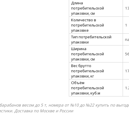
Длина
потребительской
1
упаковки, см
Количество в
потребительской
1
упаковке
Тип потребительской
п
упаковки
Ширина
потребительской
5
упаковки, см
Вес брутто
потребительской
1
упаковки, кг
Объём
потребительской
1
упаковки, куб.м
рабанов весом до 5 т, номера от №10 до №22 купить по выгодн
истики. Доставка по Москве и России