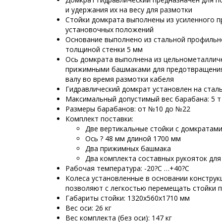
и удержания их на весу для размотки
Стойки домкрата выполнены из усиленного п
установочных положений
Основание выполнено из стальной профильн
толщиной стенки 5 мм
Ось домкрата выполнена из цельнометалличе
прижимными башмаками для предотвращения
валу во время размотки кабеля
Гидравлический домкрат установлен на стал
Максимальный допустимый вес барабана: 5 т
Размеры барабанов: от №10 до №22
Комплект поставки:
Две вертикальные стойки с домкратам
Ось ? 48 мм длиной 1700 мм
Два прижимных башмака
Два комплекта составных рукояток для
Рабочая температура: -20?С …+40?С
Колеса установленные в основании конструкц
позволяют с легкостью перемещать стойки 
Габариты стойки: 1320х560х1710 мм
Вес оси: 26 кг
Вес комплекта (без оси): 147 кг