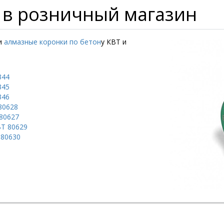
 в розничный магазин
ли
алмазные коронки по бетон
у КВТ и
344
345
46​
80628
80627
ВТ 80629
80630​