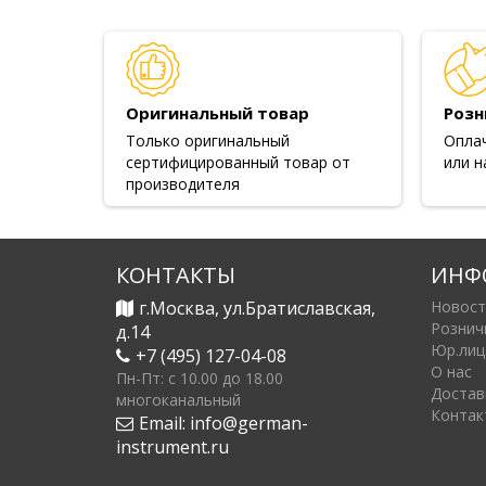
Оригинальный товар
Розн
Только оригинальный
Опла
сертифицированный товар от
или н
производителя
КОНТАКТЫ
ИНФ
г.Москва, ул.Братиславская,
Новост
Рознич
д.14
Юр.лиц
+7 (495) 127-04-08
О нас
Пн-Пт: c 10.00 до 18.00
Достав
многоканальный
Контак
Email:
info@german-
instrument.ru