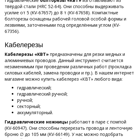
Гидравлические
болторезы «КВТ»
изготавливают из
твёрдой стали (HRC 52-64). Они способны выдерживать
усилие от 5 (KV-67657) до 8 т (KV-67658). Компактные
болторезы оснащены рабочей головой особой формы и
лезвиями, заточенными под определённым углом (KV-
67356).
Кабелерезы
Кабелерезы «КВТ»
предназначены для резки медных и
алюминиевых проводов. Данный инструмент считается
незаменимым при проведении различных работ (прокладка
силовых кабелей, замена проводки и пр.). В нашем интернет
магазине можно купить кабелерез «КВТ» любого вида:
гидравлический;
гидравлический ручной;
ручной;
секторный;
аккумуляторный.
Гидравлические ножницы
работают в паре с помпой
(KV-60947). Они способны перерезать провода и ленточную
броню ∅ до 105 мм (KV-66149). У нас можно подобрать