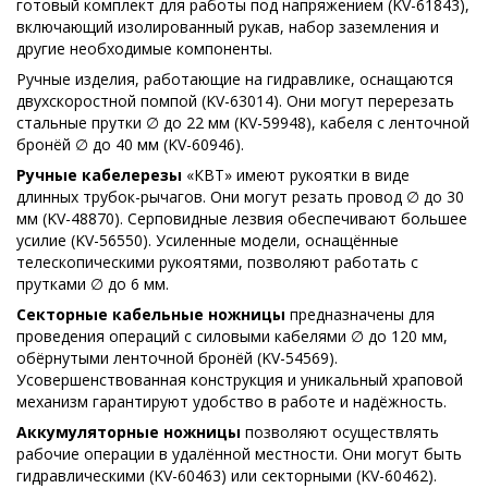
готовый комплект для работы под напряжением (KV-61843),
включающий изолированный рукав, набор заземления и
другие необходимые компоненты.
Ручные изделия, работающие на гидравлике, оснащаются
двухскоростной помпой (KV-63014). Они могут перерезать
стальные прутки ∅ до 22 мм (KV-59948), кабеля с ленточной
бронёй ∅ до 40 мм (KV-60946).
Ручные кабелерезы
«КВТ» имеют рукоятки в виде
длинных трубок-рычагов. Они могут резать провод ∅ до 30
мм (KV-48870). Серповидные лезвия обеспечивают большее
усилие (KV-56550). Усиленные модели, оснащённые
телескопическими рукоятями, позволяют работать с
прутками ∅ до 6 мм.
Секторные кабельные ножницы
предназначены для
проведения операций с силовыми кабелями ∅ до 120 мм,
обёрнутыми ленточной бронёй (KV-54569).
Усовершенствованная конструкция и уникальный храповой
механизм гарантируют удобство в работе и надёжность.
Аккумуляторные ножницы
позволяют осуществлять
рабочие операции в удалённой местности. Они могут быть
гидравлическими (KV-60463) или секторными (KV-60462).