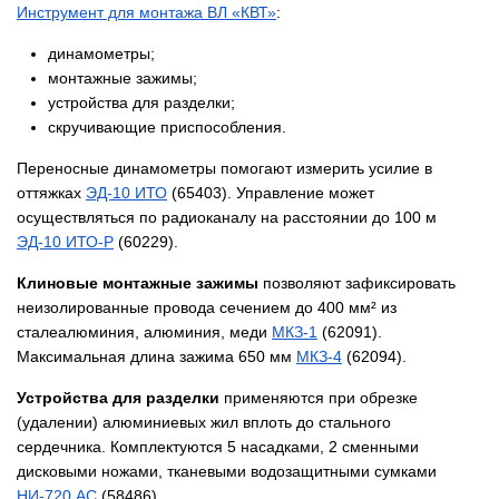
​Инструмент для монтажа ВЛ «КВТ»
:
динамометры;
монтажные зажимы;
устройства для разделки;
скручивающие приспособления.
Переносные динамометры помогают измерить усилие в
оттяжках
​ЭД-10 ИТО
(65403). Управление может
осуществляться по радиоканалу на расстоянии до 100 м
ЭД-10 ИТО-Р
(60229).
Клиновые монтажные зажимы
позволяют зафиксировать
неизолированные провода сечением до 400 мм² из
сталеалюминия, алюминия, меди
​МКЗ-1
(62091).
Максимальная длина зажима 650 мм
​МКЗ-4
(62094).
Устройства для разделки
применяются при обрезке
(удалении) алюминиевых жил вплоть до стального
сердечника. Комплектуются 5 насадками, 2 сменными
дисковыми ножами, тканевыми водозащитными сумками
НИ-720 АС
(58486).