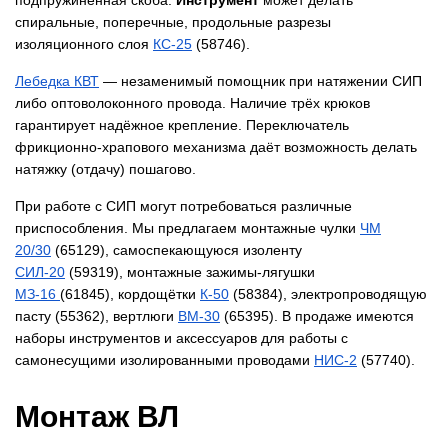
спиральные, поперечные, продольные разрезы
изоляционного слоя
​КС-25
(58746).
​Лебедка КВТ
— незаменимый помощник при натяжении СИП
либо оптоволоконного провода. Наличие трёх крюков
гарантирует надёжное крепление. Переключатель
фрикционно-храпового механизма даёт возможность делать
натяжку (отдачу) пошагово.
При работе с СИП могут потребоваться различные
приспособления. Мы предлагаем монтажные чулки
ЧМ
20/30
(65129),
самоспекающуюся изоленту
СИЛ-20
(59319),
монтажные зажимы-лягушки
МЗ-16
(61845),
кордощётки
К-50
(58384),
электропроводящую
пасту
(55362),
вертлюги
ВМ-30
(65395). В продаже имеются
наборы инструментов и аксессуаров для работы с
самонесущими изолированными проводами
НИС-2
(57740).
Монтаж ВЛ