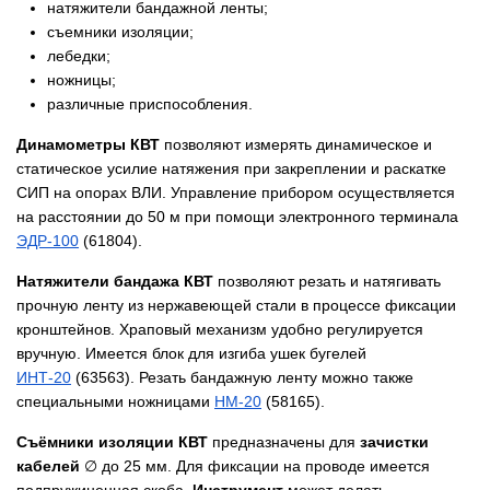
натяжители бандажной ленты;
съемники изоляции;
лебедки;
ножницы;
различные приспособления.
Динамометры КВТ
позволяют измерять динамическое и
статическое усилие натяжения при закреплении и раскатке
СИП на опорах ВЛИ. Управление прибором осуществляется
на расстоянии до 50 м при помощи электронного терминала
ЭДР-100
(
61804
).
Натяжители бандажа КВТ
позволяют резать и натягивать
прочную ленту из нержавеющей стали в процессе фиксации
кронштейнов. Храповый механизм удобно регулируется
вручную. Имеется блок для изгиба ушек бугелей
ИНТ-20
(63563). Резать бандажную ленту можно также
специальными ножницами
​НМ-20
(58165).
Съёмники изоляции КВТ
предназначены для
зачистки
кабелей
∅ до 25 мм. Для фиксации на проводе имеется
подпружиненная скоба.
Инструмент
может делать