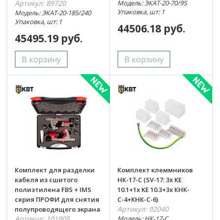
Артикул: 89720
Модель: ЭКАТ-20-70/95
Упаковка, шт: 1
Модель: ЭКАТ-20-185/240
Упаковка, шт: 1
44506.18 руб.
45495.19 руб.
Комплект для разделки
Комплект клеммников
кабеля из сшитого
НК-17-С (SV-17: 3x KE
полиэтилена FBS + IMS
10.1+1x KE 10.3+3x КНК-
серия ПРОФИ для снятия
С-4+КНК-С-6)
Артикул: 92040
полупроводящего экрана
Артикул: 101905
Модель: НК-17-С