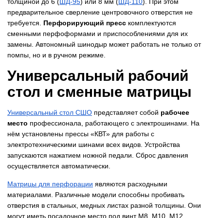
толщиной до 6 (
​ШД-95
) или 8 мм (
​ШД-110
). При этом
предварительное сверление центровочного отверстия не
требуется.
Перфорирующий пресс
комплектуются
сменными перфоформами и приспособлениями для их
замены. Автономный шинодыр может работать не только от
помпы, но и в ручном режиме.
Универсальный рабочий
стол и сменные матрицы
​Универсальный стол СШО
представляет собой
рабочее
место
профессионала, работающего с электрошинами. На
нём установлены прессы «КВТ» для работы с
электротехническими шинами всех видов. Устройства
запускаются нажатием ножной педали. Сброс давления
осуществляется автоматически.
​Матрицы для перфорации
являются расходными
материалами. Различные модели способны пробивать
отверстия в стальных, медных листах разной толщины. Они
могут иметь посадочное место под винт М8, М10, М12.