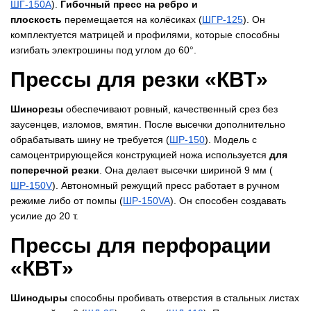
ШГ-150А
).
Гибочный пресс на ребро и
плоскость
перемещается на колёсиках (
​ШГР-125
). Он
комплектуется матрицей и профилями, которые способны
изгибать электрошины под углом до 60°.
Прессы для резки «КВТ»
Шинорезы
обеспечивают ровный, качественный срез без
заусенцев, изломов, вмятин. После высечки дополнительно
обрабатывать шину не требуется (
​ШР-150
). Модель с
самоцентрирующейся конструкцией ножа используется
для
поперечной резки
. Она делает высечки шириной 9 мм (
ШР-150V
). Автономный режущий пресс работает в ручном
режиме либо от помпы (
​ШР-150VA
). Он способен создавать
усилие до 20 т.
Прессы для перфорации
«КВТ»
Шинодыры
способны пробивать отверстия в стальных листах