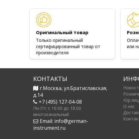
Оригинальный товар
Розн
Только оригинальный
Опла
сертифицированный товар от
или н
производителя
КОНТАКТЫ
ИНФ
г.Москва, ул.Братиславская,
Новост
Рознич
д.14
Юр.лиц
+7 (495) 127-04-08
О нас
Пн-Пт: c 10.00 до 18.00
Достав
многоканальный
Контак
Email:
info@german-
instrument.ru