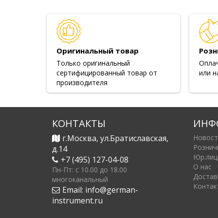
Оригинальный товар
Розн
Только оригинальный
Опла
сертифицированный товар от
или н
производителя
КОНТАКТЫ
ИНФ
г.Москва, ул.Братиславская,
Новост
Рознич
д.14
Юр.лиц
+7 (495) 127-04-08
О нас
Пн-Пт: c 10.00 до 18.00
Достав
многоканальный
Контак
Email:
info@german-
instrument.ru