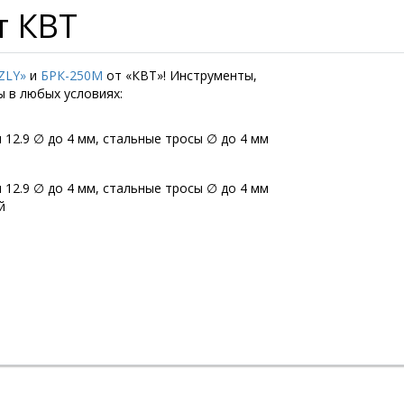
т КВТ
ZLY»
и
БРК-250M
от «КВТ»! Инструменты,
 в любых условиях:
ы 12.9 ∅ до 4 мм, стальные тросы ∅ до 4 мм
ы 12.9 ∅ до 4 мм, стальные тросы ∅ до 4 мм
й