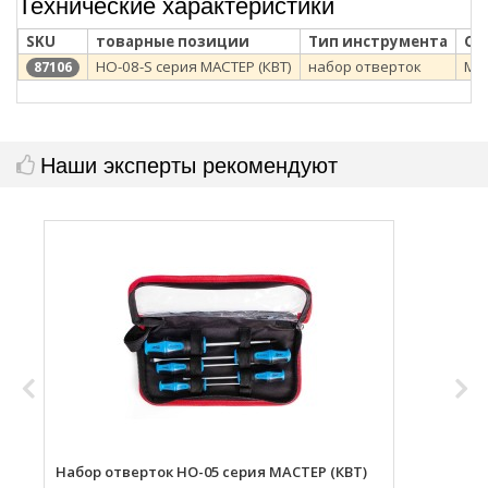
Технические характеристики
SKU
товарные позиции
Тип инструмента
Се
НО-08-S серия МАСТЕР (КВТ)
набор отверток
МА
87106
Наши эксперты рекомендуют
Набор отверток НО-05 серия МАСТЕР (КВТ)
Н