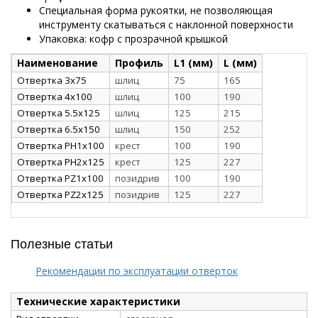
Специальная форма рукоятки, не позволяющая
инструменту скатываться с наклонной поверхности
Упаковка: кофр с прозрачной крышкой
Наименование
Профиль
L1 (мм)
L (мм)
Отвертка 3х75
шлиц
75
165
Отвертка 4х100
шлиц
100
190
Отвертка 5.5х125
шлиц
125
215
Отвертка 6.5х150
шлиц
150
252
Отвертка PH1х100
крест
100
190
Отвертка PH2х125
крест
125
227
Отвертка PZ1х100
позидрив
100
190
Отвертка PZ2х125
позидрив
125
227
Полезные статьи
Рекомендации по эксплуатации отверток
Технические характеристики