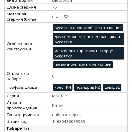
Вид отвертки
слесарная
Длина стержня
75
Материал
сталь S2
стержня (биты)
рукоятка с защитой от скатывания
двухкомпонентная нескользящая
рукоятка
Особенности
конструкции
маркировка профиля на торце
рукоятки
намагниченные наконечники
Отверток в
8
наборе
Профиль шлица
крест PH
позидрив PZ
шлиц SL
Серия
МАСТЕР
Страна
Китай
происхождения
Тип инструмента
набор отверток
Штрих-код
14680430039585
Габариты