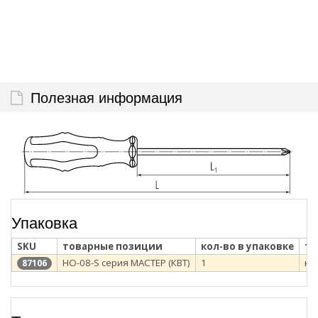
Полезная информация
Упаковка
SKU
товарные позиции
кол-во в упаковке
ти
НО-08-S серия МАСТЕР (КВТ)
1
ко
87106