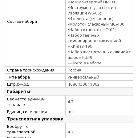
•Нож монтерский НМ-01;
•Инструмент для снятия
изоляции WS-05;
•Изолента (х/б черная);
Состав набора
•Молоток слесарный МС-400;
•Набор отверток НО-02;
•Набор гаечных
комбинированных ключей
НКК-8 (8-19);
•Набор шестигранных ключей с
шаром КШ-9;
—Всего в наборе
Страна происхождения
Россия
Тип набора
универсальный
Штрих-код
4680430011362
Габариты
Вес нетто единицы
4.7
товара, кг
Единица измерения
шт
Транспортная упаковка
Вес брутто
транспортной
4.7
упаковки, кг