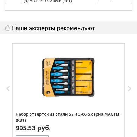
Домовой-03 Макси (КВТ)
Наши эксперты рекомендуют
Набор отверток из стали S2 НО-06-S серия МАСТЕР
Н
(КВТ)
P
905.53 руб.