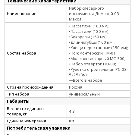
Технические характеристики
Набор слесарного
Наименование
инструмента Домовой-03
Макси
•Пассатижи (160 мм);
•Пассатижи (180 мм);
•Бокорезы (160 мм);
•Длинногубцы (160 мм);
•Клещи переставные (250 мм);
Состав набора
•Нож монтерский НМ-01;
•Молоток слесарный МС-300;
•Набор отверток НО-08;
•Рулетка строительная РС-03-
5х25 (3м);
—Всего в наборе
Страна происхождения
Россия
Тип набора
универсальный
Габариты
Вес нетто единицы
4.3
товара, кг
Единица измерения
шт
Потребительская упаковка