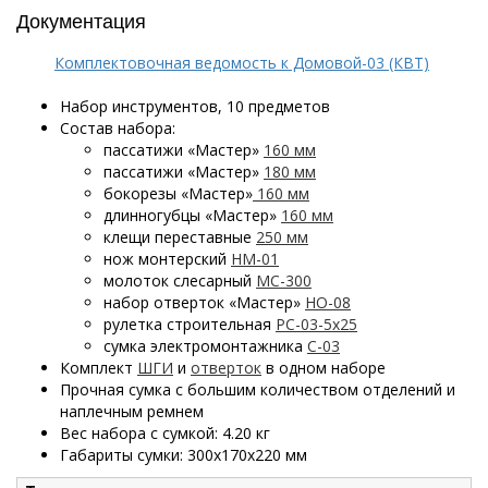
Документация
Комплектовочная ведомость к Домовой-03 (КВТ)
Набор инструментов, 10 предметов
Состав набора:
пассатижи «Мастер»
160 мм
пассатижи «Мастер»
180 мм
бокорезы «Мастер»
160 мм
длинногубцы «Мастер»
160 мм
клещи переставные
250 мм
нож монтерский
НМ-01
молоток слесарный
МС-300
набор отверток «Мастер»
НО-08
рулетка строительная
РС-03-5х25
сумка электромонтажника
С-03
Комплект
ШГИ
и
отверток
в одном наборе
Прочная сумка с большим количеством отделений и
наплечным ремнем
Вес набора с сумкой: 4.20 кг
Габариты сумки: 300х170х220 мм