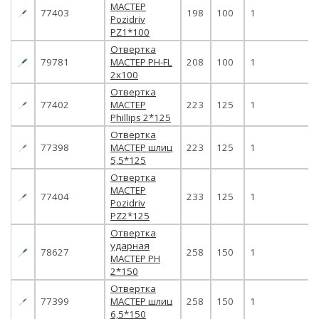
МАСТЕР
77403
198
100
1
Pozidriv
PZ1*100
Отвертка
79781
МАСТЕР PH-FL
208
100
1
2х100
Отвертка
77402
МАСТЕР
223
125
1
Phillips 2*125
Отвертка
77398
МАСТЕР шлиц
223
125
1
5,5*125
Отвертка
МАСТЕР
77404
233
125
1
Pozidriv
PZ2*125
Отвертка
ударная
78627
258
150
1
МАСТЕР PH
2*150
Отвертка
77399
МАСТЕР шлиц
258
150
1
6,5*150