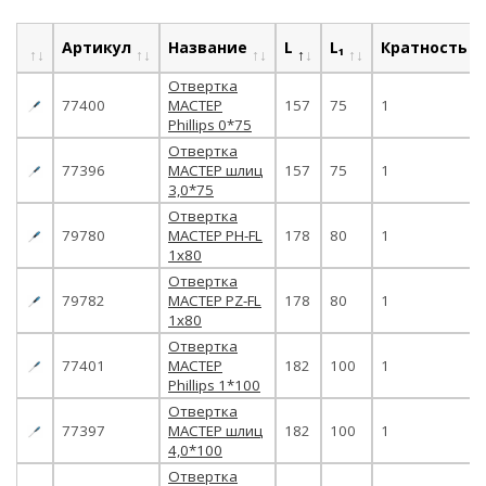
Артикул
Название
L
L₁
Кратность
Отвертка
77400
МАСТЕР
157
75
1
Phillips 0*75
Отвертка
77396
МАСТЕР шлиц
157
75
1
3,0*75
Отвертка
79780
МАСТЕР PH-FL
178
80
1
1х80
Отвертка
79782
МАСТЕР PZ-FL
178
80
1
1х80
Отвертка
77401
МАСТЕР
182
100
1
Phillips 1*100
Отвертка
77397
МАСТЕР шлиц
182
100
1
4,0*100
Отвертка