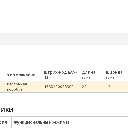
штрих-код EAN-
длина
ширина
тип упаковки
13
(см)
(см)
картонная
4680430028902
23
12
коробка
тики
рия
Функциональные режимы