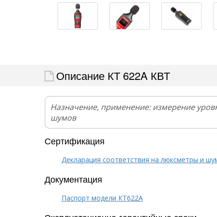
Описание КТ 622A КВТ
Назначение, применение: измерение уровн
шумов
Сертификация
Декларация соответствия на люксметры и шу
Документация
Паспорт модели КТ622A
Эксплуатационно-гарантийные сроки