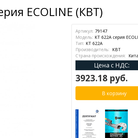
рия ECOLINE (КВТ)
Артикул:
79147
Модель:
КТ 622A серия ECOL
Тип:
КТ 622A
Производитель:
КВТ
Страна происхождения:
Кит
Цена с НДС:
3923.18 руб.