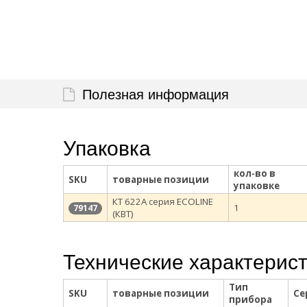
Полезная информация
Упаковка
кол-во в
SKU
товарные позиции
упаковке
КТ 622A серия ECOLINE
1
79147
(КВТ)
Технические характерис
Тип
SKU
товарные позиции
Се
прибора