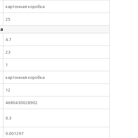
картонная коробка
25
ка
4.7
23
1
картонная коробка
12
4680430028902
0.3
0.001297