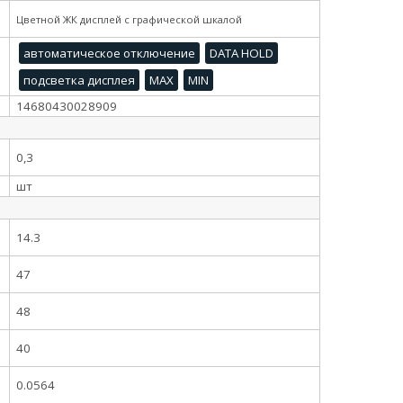
Цветной ЖК дисплей с графической шкалой
автоматическое отключение
DATA HOLD
подсветка дисплея
MAX
MIN
14680430028909
0,3
шт
14.3
47
48
40
0.0564