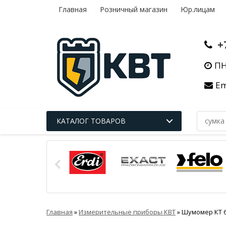
Главная
Розничный магазин
Юр.лицам
+
ПН
Em
КАТАЛОГ ТОВАРОВ
Главная
»
Измерительные приборы КВТ
»
Шумомер КТ 6