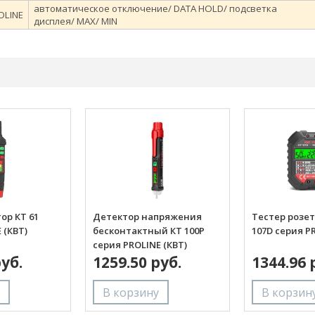
автоматическое отключение/ DATA HOLD/ подсветка
OLINE
дисплея/ MAX/ MIN
ор КТ 61
Детектор напряжения
Тестер розет
 (КВТ)
бесконтактный КТ 100P
107D серия P
серия PROLINE (КВТ)
руб.
1259.50 руб.
1344.96 