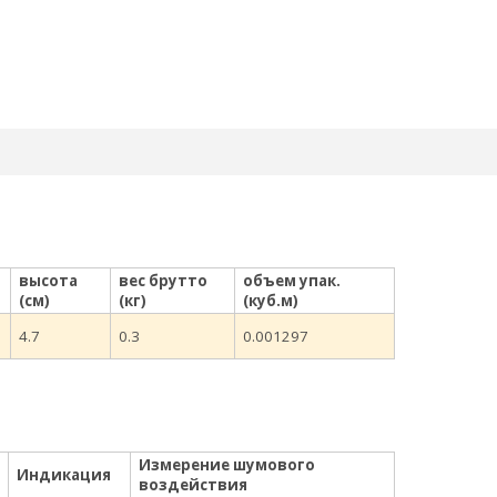
высота
вес брутто
объем упак.
(см)
(кг)
(куб.м)
4.7
0.3
0.001297
Измерение шумового
Индикация
воздействия