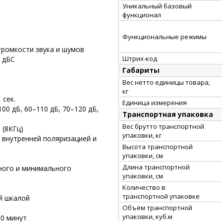
Уникальный базовый
функционал
Функциональные режимы
громкости звука и шумов
Штрих-код
0 дБС
Габариты
Вес нетто единицы товара,
кг
 сек.
Единица измерения
00 дБ, 60–110 дБ, 70–120 дБ,
Транспортная упаковка
Вес брутто транспортной
 (8КГц)
упаковки, кг
 внутренней поляризацией и
Высота транспортной
упаковки, см
Длина транспортной
ного и минимального
упаковки, см
Количество в
транспортной упаковке
й шкалой
Объём транспортной
упаковки, куб.м
10 минут