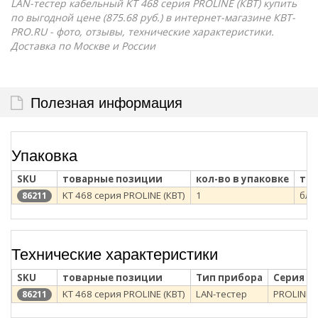
LAN-тестер кабельный KT 468 серия PROLINE (КВТ) купить
по выгодной цене (875.68 руб.) в интернет-магазине КВТ-
PRO.RU - фото, отзывы, технические характеристики.
Доставка по Москве и России
Полезная информация
Упаковка
SKU
товарные позиции
кол-во в упаковке
тип
KT 468 серия PROLINE (КВТ)
1
бли
86211
Технические характеристики
SKU
товарные позиции
Тип прибора
Серия
KT 468 серия PROLINE (КВТ)
LAN-тестер
PROLINE
86211