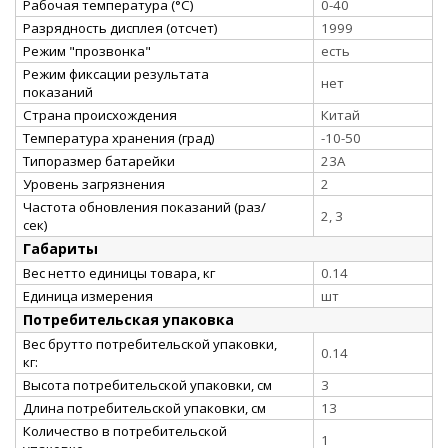
Рабочая температура (°C)
0-40
Разрядность дисплея (отсчет)
1999
Режим "прозвонка"
есть
Режим фиксации результата
нет
показаний
Страна происхождения
Китай
Температура хранения (град)
-10-50
Типоразмер батарейки
23А
Уровень загрязнения
2
Частота обновления показаний (раз/
2, 3
сек)
Габариты
Вес нетто единицы товара, кг
0.14
Единица измерения
шт
Потребительская упаковка
Вес брутто потребительской упаковки,
0.14
кг:
Высота потребительской упаковки, см
3
Длина потребительской упаковки, см
13
Количество в потребительской
1