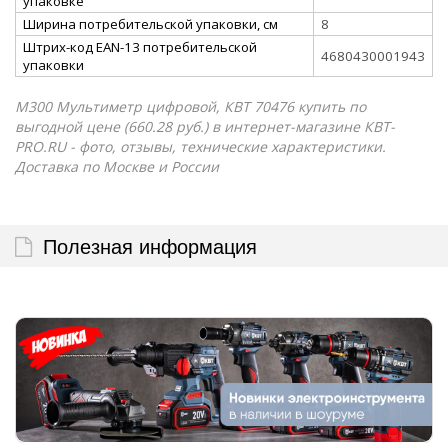
упаковке
Ширина потребительской упаковки, см
8
Штрих-код EAN-13 потребительской
4680430001943
упаковки
M300 Мультиметр цифровой, КВТ 70476 купить по
выгодной цене (660.28 руб.) в интернет-магазине КВТ-
PRO.RU - фото, отзывы, технические характеристики.
Доставка по Москве и России
Полезная информация