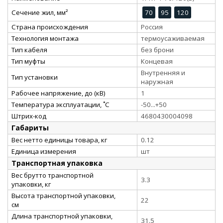
Сечение жил, мм²
70
95
120
Страна происхождения
Россия
Технология монтажа
термоусаживаемая
Тип кабеля
без брони
Тип муфты
Концевая
Внутренняя и
Тип установки
наружная
Рабочее напряжение, до (кВ)
1
Температура эксплуатации, ˚С
-50...+50
Штрих-код
4680430004098
Габариты
Вес нетто единицы товара, кг
0.12
Единица измерения
шт
Транспортная упаковка
Вес брутто транспортной
3.3
упаковки, кг
Высота транспортной упаковки,
22
см
Длина транспортной упаковки,
31.5