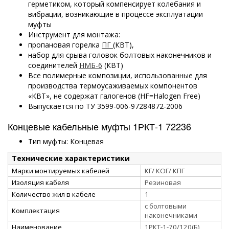
герметиком, который компенсирует колебания и
вибрации, возникающие в процессе эксплуатации
муфты
Инструмент для монтажа:
пропановая горелка
ПГ
(КВТ),
набор для срыва головок болтовых наконечников и
соединителей
НМБ-6
(КВТ)
Все полимерные композиции, использованные для
производства термоусаживаемых компонентов
«КВТ», не содержат галогенов (HF=Halogen Free)
Выпускается по ТУ 3599-006-97284872-2006
Концевые кабельные муфты 1РКТ-1 72236
Тип муфты: Концевая
Технические характеристики
Марки монтируемых кабелей
КГ/ КОГ/ КПГ
Изоляция кабеля
Резиновая
Количество жил в кабеле
1
с болтовыми
Комплектация
наконечниками
Наименование
1РКТ-1-70/120(Б)