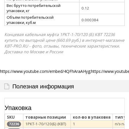
Вес брутто потребительской
0.12
упаковки, кг
Объём потребительской
0.000384
упаковки, куб.м
Концевая кабельная муфта 1РКТ-1-70/120 (Б) КВТ 72236
купить по выгодной цене (660.69 руб.) в интернет-магазине
КВТ-PRO.RU - фото, отзывы, технические характеристики.
Доставка по Москве и России
https://www.youtube.com/embed/4QFhAraAHyg;https://www.youtu
Полезная информация
Упаковка
SKU
товарные позиции
кол-во в упаковке
тип у
1РКТ-1-70/120(Б) (КВТ)
1
п/э пак
72236