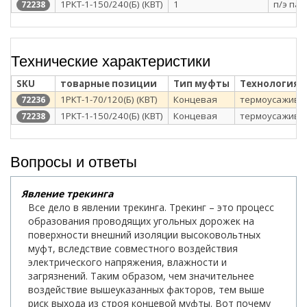
1РКТ-1-150/240(Б) (КВТ)
1
п/э пак
72238
Технические характеристики
SKU
товарные позиции
Тип муфты
Технология 
1РКТ-1-70/120(Б) (КВТ)
Концевая
термоусажива
72236
1РКТ-1-150/240(Б) (КВТ)
Концевая
термоусажива
72238
Вопросы и ответы
Явление трекинга
Все дело в явлении трекинга. Трекинг – это процесс
образования проводящих угольных дорожек на
поверхности внешний изоляции высоковольтных
муфт, вследствие совместного воздействия
электрического напряжения, влажности и
загрязнений. Таким образом, чем значительнее
воздействие вышеуказанных факторов, тем выше
риск выхода из строя концевой муфты. Вот почему