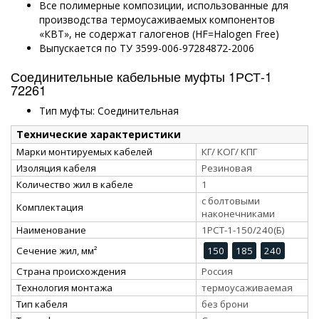
Все полимерные композиции, использованные для
производства термоусаживаемых компонентов
«КВТ», не содержат галогенов (HF=Halogen Free)
Выпускается по ТУ 3599-006-97284872-2006
Соединительные кабельные муфты 1РСТ-1
72261
Тип муфты: Соединительная
Технические характеристики
Марки монтируемых кабелей
КГ/ КОГ/ КПГ
Изоляция кабеля
Резиновая
Количество жил в кабеле
1
с болтовыми
Комплектация
наконечниками
Наименование
1РСТ-1-150/240(Б)
Сечение жил, мм²
150
185
240
Страна происхождения
Россия
Технология монтажа
термоусаживаемая
Тип кабеля
без брони