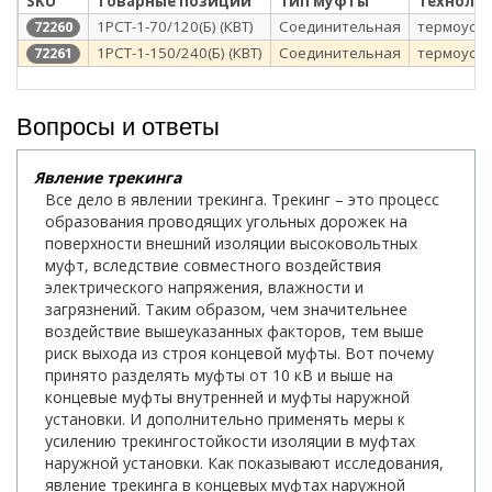
SKU
товарные позиции
Тип муфты
Техноло
1РСТ-1-70/120(Б) (КВТ)
Соединительная
термоуса
72260
1РСТ-1-150/240(Б) (КВТ)
Соединительная
термоуса
72261
Вопросы и ответы
Явление трекинга
Все дело в явлении трекинга. Трекинг – это процесс
образования проводящих угольных дорожек на
поверхности внешний изоляции высоковольтных
муфт, вследствие совместного воздействия
электрического напряжения, влажности и
загрязнений. Таким образом, чем значительнее
воздействие вышеуказанных факторов, тем выше
риск выхода из строя концевой муфты. Вот почему
принято разделять муфты от 10 кВ и выше на
концевые муфты внутренней и муфты наружной
установки. И дополнительно применять меры к
усилению трекингостойкости изоляции в муфтах
наружной установки. Как показывают исследования,
явление трекинга в концевых муфтах наружной