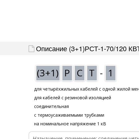
Описание (3+1)РСТ-1-70/120 КВ
(3+1)
Р
С
Т
-
1
для четырёхжильных кабелей с одной жилой ме
для кабелей с резиновой изоляцией
соединительная
с термоусаживаемыми трубками
на номинальное напряжение 1 кВ
Назначение, применение: соединение чет