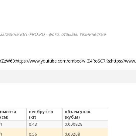
-магазине КВТ-PRO.RU - фото, отзывы, технические
kaZzW60;https://www.youtube.com/embed/v_Z4RoSC7Ks;https://ww
высота
вес брутто
объем упак.
(см)
(кг)
(куб.м)
1
0.43
0.000928
1
0.56
0.00208