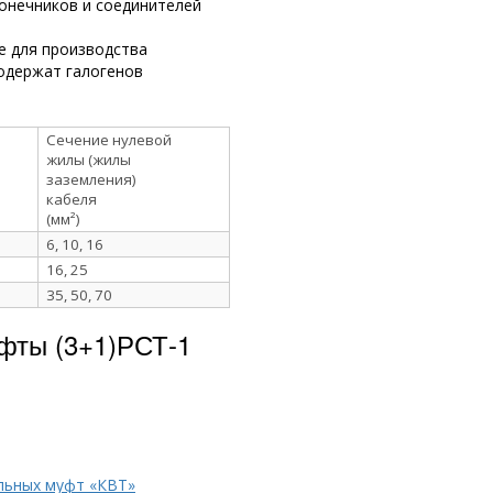
онечников и соединителей
е для производства
одержат галогенов
Сечение нулевой
жилы (жилы
заземления)
кабеля
(мм²)
6, 10, 16
16, 25
35, 50, 70
фты (3+1)РСТ-1
льных муфт «КВТ»