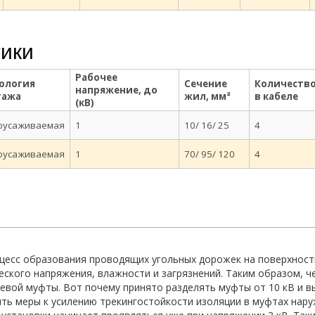
тики
Рабочее
ология
Сечение
Количеств
напряжение, до
тажа
жил, мм²
в кабеле
(кВ)
оусаживаемая
1
10/ 16/ 25
4
оусаживаемая
1
70/ 95/ 120
4
процесс образования проводящих угольных дорожек на поверхнос
еского напряжения, влажности и загрязнений. Таким образом, 
цевой муфты. Вот почему принято разделять муфты от 10 кВ и 
ть меры к усилению трекингостойкости изоляции в муфтах нару