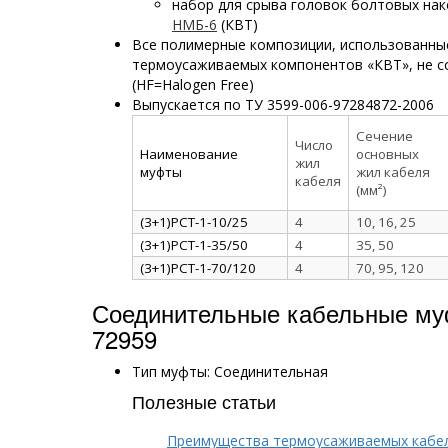
набор для срыва головок болтовых нак
НМБ-6
(КВТ)
Все полимерные композиции, использованны
термоусаживаемых компонентов «КВТ», не с
(HF=Halogen Free)
Выпускается по ТУ 3599-006-97284872-2006
Сечение
Число
Наименование
основных
жил
муфты
жил кабеля
кабеля
(мм²)
(3+1)РСТ-1-10/25
4
10, 16, 25
(3+1)РСТ-1-35/50
4
35, 50
(3+1)РСТ-1-70/120
4
70, 95, 120
Соединительные кабельные му
72959
Тип муфты: Соединительная
Полезные статьи
Преимущества термоусаживаемых кабе