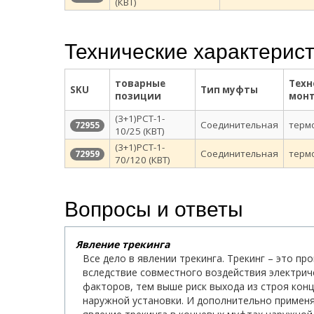
(КВТ)
Технические характерис
товарные
Техн
SKU
Тип муфты
позиции
мон
(3+1)РСТ-1-
Соединительная
терм
72955
10/25 (КВТ)
(3+1)РСТ-1-
Соединительная
терм
72959
70/120 (КВТ)
Вопросы и ответы
Явление трекинга
Все дело в явлении трекинга. Трекинг – это 
вследствие совместного воздействия электрич
факторов, тем выше риск выхода из строя кон
наружной установки. И дополнительно применя