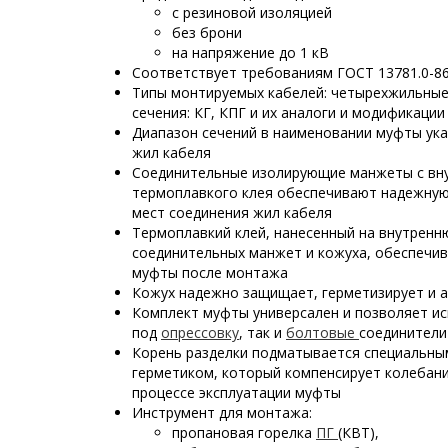
с резиновой изоляцией
без брони
на напряжение до 1 кВ
Соответствует требованиям ГОСТ 13781.0-8
Типы монтируемых кабелей: четырехжильные
сечения: КГ, КПГ и их аналоги и модификации
Диапазон сечений в наименовании муфты ука
жил кабеля
Соединительные изолирующие манжеты с вн
термоплавкого клея обеспечивают надежную
мест соединения жил кабеля
Термоплавкий клей, нанесенный на внутрен
соединительных манжет и кожуха, обеспечи
муфты после монтажа
Кожух надежно защищает, герметизирует и 
Комплект муфты универсален и позволяет ис
под
опрессовку
, так и
болтовые
соединители
Корень разделки подматывается специальн
герметиком, который компенсирует колебани
процессе эксплуатации муфты
Инструмент для монтажа:
пропановая горелка
ПГ
(КВТ),