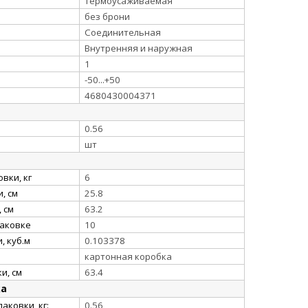
термоусаживаемая
без брони
Соединительная
Внутренняя и наружная
1
-50...+50
4680430004371
0.56
шт
вки, кг
6
, см
25.8
 см
63.2
паковке
10
, куб.м
0.103378
картонная коробка
и, см
63.4
ка
аковки, кг:
0.56