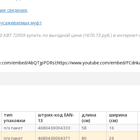
ие сведения.
оусаживаемых муфт
 КВТ 72959 купить по выгодной цене (1670.73 руб.) в интернет
be.com/embed/AbQTjpPDRsI;https://www.youtube.com/embed/FCdn
тип
штрих-код EAN-
длина
ширина
упаковки
13
(см)
(см)
п/э пакет
4680430004333
58
16
п/э пакет
4680430004371
80
26