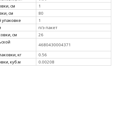
вки, см
1
ки, см
80
й упаковке
1
и
п/э пакет
овки, см
26
ьской
4680430004371
аковки, кг
0.56
вки, куб.м
0.00208