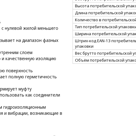
Высота потребительской упако
Длина потребительской упаков
Количество в потребительско
6
Тип потребительской упаковк
 c нулевой жилой меньшего
Ширина потребительской упак
зывает на диапазон фазных
Штрих-код EAN-13 потребител
упаковки
утренним слоем
Вес брутто потребительской уп
 и качественную изоляцию
Объём потребительской упако
нюю поверхность
вает полную герметичность
армирует муфту
пользовать как соединители
ым гидроизоляционным
я и вибрации, возникающие в