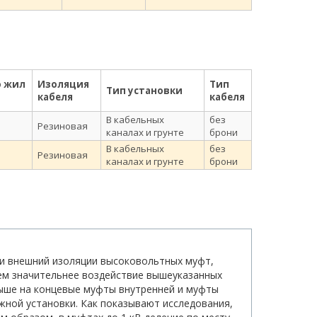
о жил
Изоляция
Тип
Тип установки
кабеля
кабеля
В кабельных
без
Резиновая
каналах и грунте
брони
В кабельных
без
Резиновая
каналах и грунте
брони
ти внешний изоляции высоковольтных муфт,
чем значительнее воздействие вышеуказанных
выше на концевые муфты внутренней и муфты
жной установки. Как показывают исследования,