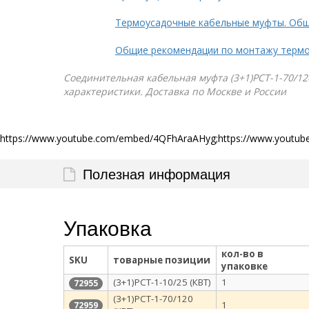
Термоусадочные кабельные муфты. Общ
Общие рекомендации по монтажу терм
Соединительная кабельная муфта (3+1)РСТ-1-70/120
характеристики. Доставка по Москве и России
https://www.youtube.com/embed/4QFhAraAHyg;https://www.youtu
Полезная информация
Упаковка
кол-во в
SKU
товарные позиции
упаковке
(3+1)РСТ-1-10/25 (КВТ)
1
72955
(3+1)РСТ-1-70/120
1
72959