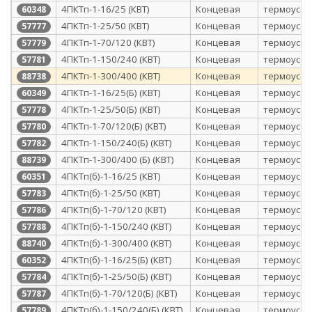
4ПКТп-1-16/25 (КВТ)
Концевая
термоуса
60348
4ПКТп-1-25/50 (КВТ)
Концевая
термоуса
57777
4ПКТп-1-70/120 (КВТ)
Концевая
термоуса
57779
4ПКТп-1-150/240 (КВТ)
Концевая
термоуса
57781
4ПКТп-1-300/400 (КВТ)
Концевая
термоуса
88738
4ПКТп-1-16/25(Б) (КВТ)
Концевая
термоуса
60349
4ПКТп-1-25/50(Б) (КВТ)
Концевая
термоуса
57778
4ПКТп-1-70/120(Б) (КВТ)
Концевая
термоуса
57780
4ПКТп-1-150/240(Б) (КВТ)
Концевая
термоуса
57782
4ПКТп-1-300/400 (Б) (КВТ)
Концевая
термоуса
88739
4ПКТп(б)-1-16/25 (КВТ)
Концевая
термоуса
60351
4ПКТп(б)-1-25/50 (КВТ)
Концевая
термоуса
57783
4ПКТп(б)-1-70/120 (КВТ)
Концевая
термоуса
57786
4ПКТп(б)-1-150/240 (КВТ)
Концевая
термоуса
57788
4ПКТп(б)-1-300/400 (КВТ)
Концевая
термоуса
88740
4ПКТп(б)-1-16/25(Б) (КВТ)
Концевая
термоуса
60352
4ПКТп(б)-1-25/50(Б) (КВТ)
Концевая
термоуса
57784
4ПКТп(б)-1-70/120(Б) (КВТ)
Концевая
термоуса
57787
4ПКТп(б)-1-150/240(Б) (КВТ)
Концевая
термоуса
57789