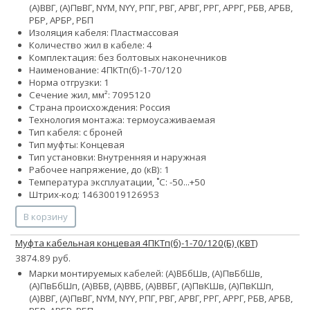
(А)ВВГ, (А)ПвВГ, NYM, NYY, РПГ, РВГ, АРВГ, РРГ, АРРГ, РБВ, АРБВ,
РБР, АРБР, РБП
Изоляция кабеля: Пластмассовая
Количество жил в кабеле: 4
Комплектация: без болтовых наконечников
Наименование: 4ПКТп(б)-1-70/120
Норма отгрузки: 1
Сечение жил, мм²:
70
95
120
Страна происхождения: Россия
Технология монтажа: термоусаживаемая
Тип кабеля: с броней
Тип муфты: Концевая
Тип установки: Внутренняя и наружная
Рабочее напряжение, до (кВ): 1
Температура эксплуатации, ˚С: -50...+50
Штрих-код: 14630019126953
В корзину
Муфта кабельная концевая 4ПКТп(б)-1-70/120(Б) (КВТ)
3874.89 руб.
Марки монтируемых кабелей: (А)ВБбШв, (А)ПвБбШв,
(А)ПвБбШп, (А)ВБВ, (А)ВВБ, (А)ВВБГ, (А)ПвКШв, (А)ПвКШп,
(А)ВВГ, (А)ПвВГ, NYM, NYY, РПГ, РВГ, АРВГ, РРГ, АРРГ, РБВ, АРБВ,