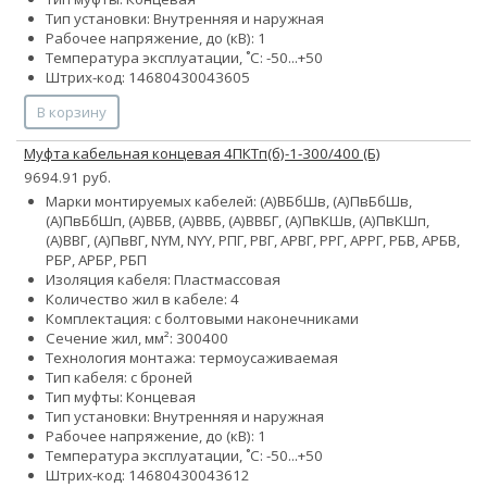
Тип установки: Внутренняя и наружная
Рабочее напряжение, до (кВ): 1
Температура эксплуатации, ˚С: -50...+50
Штрих-код: 14680430043605
В корзину
Муфта кабельная концевая 4ПКТп(б)-1-300/400 (Б)
9694.91 руб.
Марки монтируемых кабелей: (А)ВБбШв, (А)ПвБбШв,
(А)ПвБбШп, (А)ВБВ, (А)ВВБ, (А)ВВБГ, (А)ПвКШв, (А)ПвКШп,
(А)ВВГ, (А)ПвВГ, NYM, NYY, РПГ, РВГ, АРВГ, РРГ, АРРГ, РБВ, АРБВ,
РБР, АРБР, РБП
Изоляция кабеля: Пластмассовая
Количество жил в кабеле: 4
Комплектация: с болтовыми наконечниками
Сечение жил, мм²:
300
400
Технология монтажа: термоусаживаемая
Тип кабеля: с броней
Тип муфты: Концевая
Тип установки: Внутренняя и наружная
Рабочее напряжение, до (кВ): 1
Температура эксплуатации, ˚С: -50...+50
Штрих-код: 14680430043612