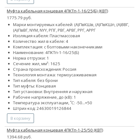
Муфта кабельная концевая 4ПКТп-1-16/25(Б) (КВТ)
1775.79 руб.
Марки монтируемых кабелей: (А)ПвКШв, (А)ПвКШп, (А)ВВГ,
(А)ПвВГ, NYM, NYY, РПГ, РВГ, АРВГ, РРГ, АРРГ
Изоляция кабеля: Пластмассовая
Количество жил в кабеле: 4
Комплектация: с болтовыми наконечниками
Наименование: 4ПКТп-1-16/25(Б)
Норма отгрузки: 1
Сечение жил, мм²:
16
25
Страна происхождения: Россия
Технология монтажа: термоусаживаемая
Тип кабеля: без брони
Тип муфты: Концевая
Тип установки: Внутренняя и наружная
Рабочее напряжение, до (кВ): 1
Температура эксплуатации, ˚С: -50...+50
Штрих-код: 24630019126844
В корзину
Муфта кабельная концевая 4ПКТп-1-25/50 (КВТ)
1394.68 руб.