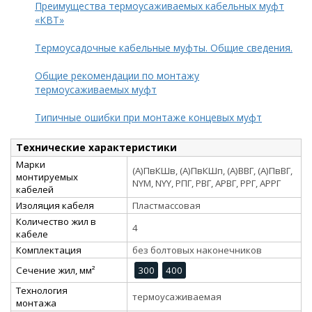
Преимущества термоусаживаемых кабельных муфт
«КВТ»
Термоусадочные кабельные муфты. Общие сведения.
Общие рекомендации по монтажу
термоусаживаемых муфт
Типичные ошибки при монтаже концевых муфт
Технические характеристики
Марки
(А)ПвКШв, (А)ПвКШп, (А)ВВГ, (А)ПвВГ,
монтируемых
NYM, NYY, РПГ, РВГ, АРВГ, РРГ, АРРГ
кабелей
Изоляция кабеля
Пластмассовая
Количество жил в
4
кабеле
Комплектация
без болтовых наконечников
Сечение жил, мм²
300
400
Технология
термоусаживаемая
монтажа