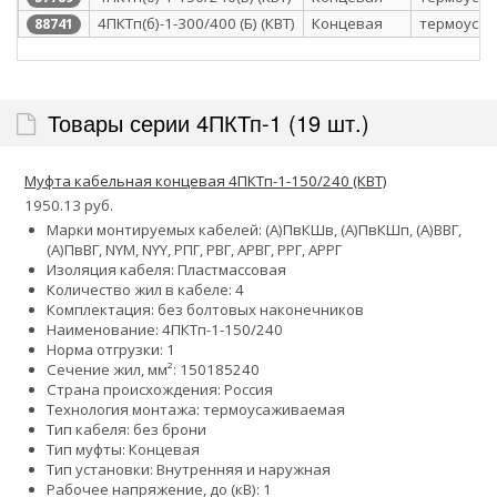
4ПКТп(б)-1-300/400 (Б) (КВТ)
Концевая
термоуса
88741
Товары серии 4ПКТп-1 (19 шт.)
Муфта кабельная концевая 4ПКТп-1-150/240 (КВТ)
1950.13 руб.
Марки монтируемых кабелей: (А)ПвКШв, (А)ПвКШп, (А)ВВГ,
(А)ПвВГ, NYM, NYY, РПГ, РВГ, АРВГ, РРГ, АРРГ
Изоляция кабеля: Пластмассовая
Количество жил в кабеле: 4
Комплектация: без болтовых наконечников
Наименование: 4ПКТп-1-150/240
Норма отгрузки: 1
Сечение жил, мм²:
150
185
240
Страна происхождения: Россия
Технология монтажа: термоусаживаемая
Тип кабеля: без брони
Тип муфты: Концевая
Тип установки: Внутренняя и наружная
Рабочее напряжение, до (кВ): 1