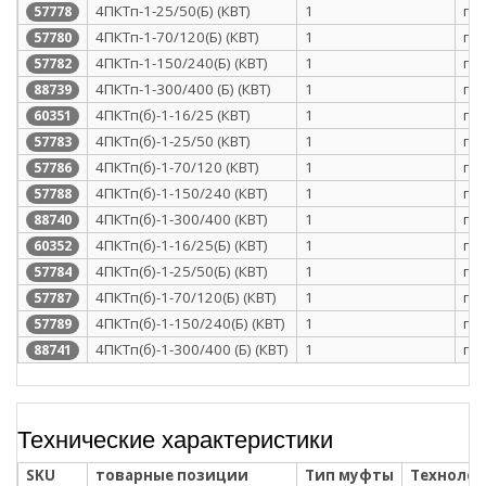
4ПКТп-1-25/50(Б) (КВТ)
1
п/э
57778
4ПКТп-1-70/120(Б) (КВТ)
1
п/э
57780
4ПКТп-1-150/240(Б) (КВТ)
1
п/э
57782
4ПКТп-1-300/400 (Б) (КВТ)
1
п/э
88739
4ПКТп(б)-1-16/25 (КВТ)
1
п/э
60351
4ПКТп(б)-1-25/50 (КВТ)
1
п/э
57783
4ПКТп(б)-1-70/120 (КВТ)
1
п/э
57786
4ПКТп(б)-1-150/240 (КВТ)
1
п/э
57788
4ПКТп(б)-1-300/400 (КВТ)
1
п/э
88740
4ПКТп(б)-1-16/25(Б) (КВТ)
1
п/э
60352
4ПКТп(б)-1-25/50(Б) (КВТ)
1
п/э
57784
4ПКТп(б)-1-70/120(Б) (КВТ)
1
п/э
57787
4ПКТп(б)-1-150/240(Б) (КВТ)
1
п/э
57789
4ПКТп(б)-1-300/400 (Б) (КВТ)
1
п/э
88741
Технические характеристики
SKU
товарные позиции
Тип муфты
Технолог