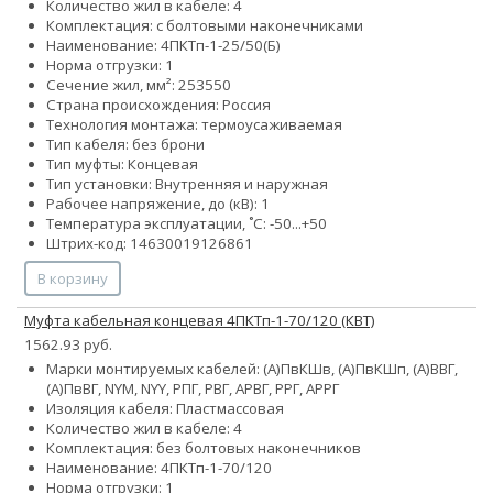
Количество жил в кабеле: 4
Комплектация: с болтовыми наконечниками
Наименование: 4ПКТп-1-25/50(Б)
Норма отгрузки: 1
Сечение жил, мм²:
25
35
50
Страна происхождения: Россия
Технология монтажа: термоусаживаемая
Тип кабеля: без брони
Тип муфты: Концевая
Тип установки: Внутренняя и наружная
Рабочее напряжение, до (кВ): 1
Температура эксплуатации, ˚С: -50...+50
Штрих-код: 14630019126861
В корзину
Муфта кабельная концевая 4ПКТп-1-70/120 (КВТ)
1562.93 руб.
Марки монтируемых кабелей: (А)ПвКШв, (А)ПвКШп, (А)ВВГ,
(А)ПвВГ, NYM, NYY, РПГ, РВГ, АРВГ, РРГ, АРРГ
Изоляция кабеля: Пластмассовая
Количество жил в кабеле: 4
Комплектация: без болтовых наконечников
Наименование: 4ПКТп-1-70/120
Норма отгрузки: 1