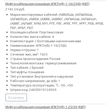
Муфта кабельная концевая 4ПКТп(б)-1-16/25(Б) (КВТ)
2142.24 руб.
Марки монтируемых кабелей: (А)ВБбШв, (А)ПвБбШв,
(А)ПвБбШп, (А)ВБВ, (А)ВВБ, (А)ВВБГ, (А)ПвКШв, (А)ПвКШп,
(А)ВВГ, (А)ПвВГ, NYM, NYY, РПГ, РВГ, АРВГ, РРГ, АРРГ, РБВ, АРБВ,
РБР, АРБР, РБП
Изоляция кабеля: Пластмассовая
Количество жил в кабеле: 4
Комплектация: с болтовыми наконечниками
Наименование: 4ПКТп(б)-1-16/25(Б)
Норма отгрузки: 1
Сечение жил, мм²:
16
25
Страна происхождения: Россия
Технология монтажа: термоусаживаемая
Тип кабеля: с броней
Тип муфты: Концевая
Тип установки: Внутренняя и наружная
Рабочее напряжение, до (кВ): 1
Температура эксплуатации, ˚С: -50...+50
Штрих-код: 24630019126929
В корзину
Муфта кабельная концевая 4ПКТп(б)-1-25/50 (КВТ)