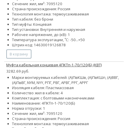
Сечение жил, мм²:
70
95
120
Страна происхождения: Россия
Технология монтажа: термоусаживаемая
Тип кабеля: без брони
Тип муфты: Концевая
Тип установки: Внутренняя и наружная
Рабочее напряжение, до (кВ): 1
Температура эксплуатации, ˚С: -50...+50
Штрих-код: 14630019126878
В корзину
Муфта кабельная концевая 4ПКТп-1-70/120(Б) (КВТ)
3282.69 руб.
Марки монтируемых кабелей: (А)ПвКШв, (А)ПвКШп, (А)ВВГ,
(А)ПвВГ, NYM, NYY, РПГ, РВГ, АРВГ, РРГ, АРРГ
Изоляция кабеля: Пластмассовая
Количество жил в кабеле: 4
Комплектация: с болтовыми наконечниками
Наименование: 4ПКТп-1-70/120(Б)
Норма отгрузки: 1
Сечение жил, мм²:
70
95
120
Страна происхождения: Россия
Технология монтажа: термоусаживаемая