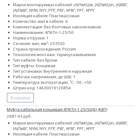
Марки монтируемых кабелей: (А)ПвКШв, (А)ПвКШп, (А)ВВГ,
(А)ПвВГ, NYM, NYY, РПГ, РВГ, АРВГ, РРГ, АРРГ
Изоляция кабеля: Пластмассовая
Количество жил в кабеле: 4
Комплектация: без болтовых наконечников
Наименование: 4ПКТп-1-25/50
Норма отгрузки: 1
Сечение жил, мм²:
25
35
50
Страна происхождения: Россия
Технология монтажа: термоусаживаемая
Тип кабеля: без брони
Тип муфты: Концевая
Тип установки: Внутренняя и наружная
Рабочее напряжение, до (кВ): 1
Температура эксплуатации, ˚С: -50...+50
Штрих-код: 14630019126854
В корзину
Муфта кабельная концевая 4ПКТп-1-25/50(Б) (КВТ)
2687.43 руб.
Марки монтируемых кабелей: (А)ПвКШв, (А)ПвКШп, (А)ВВГ,
(А)ПвВГ, NYM, NYY, РПГ, РВГ, АРВГ, РРГ, АРРГ
Изоляция кабеля: Пластмассовая