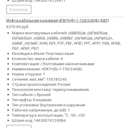
Штрих-код: 14630019126977
В корзину
Муфта кабельная концевая 4ПКТп(б)-1-150/240(Б) (КВТ)
6370.66 руб.
Марки монтируемых кабелей: (А)ВБбШв, (А)ПвБбШв,
(А)ПвБбШп, (А)ВБВ, (А)ВВБ, (А)ВВБГ, (А)ПвКШв, (А)ПвКШп,
(А)ВВГ, (А)ПвВГ, NYM, NYY, РПГ, РВГ, АРВГ, РРГ, АРРГ, РБВ, АРБВ,
РБР, АРБР, РБП
Изоляция кабеля: Пластмассовая
Количество жил в кабеле: 4
Комплектация: с болтовыми наконечниками
Наименование: 4ПКТп(б)-1-150/240(Б)
Норма отгрузки: 1
Сечение жил, мм²:
150
185
240
Страна происхождения: Россия
Технология монтажа: термоусаживаемая
Тип кабеля: с броней
Тип муфты: Концевая
Тип установки: Внутренняя и наружная
Рабочее напряжение, до (кВ): 1
Температура эксплуатации, ˚С: -50...+50
Штрих-код: 14630019126984