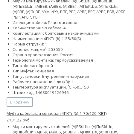
Марки монтируемых кабелей: (А)ВБбШв, (А)ПвБбШв,
(А)ПвБбШп, (А)ВБВ, (А)ВВБ, (А)ВВБГ, (А)ПвКШв, (А)ПвКШп,
(А)ВВГ, (А)ПвВГ, NYM, NYY, РПГ, РВГ, АРВГ, РРГ, АРРГ, РБВ, АРБВ,
РБР, АРБР, РБП
Изоляция кабеля: Пластмассовая
Количество жил в кабеле: 4
Комплектация: с болтовыми наконечниками
Наименование: 4ПКТп(б)-1-25/50(Б)
Норма отгрузки: 1
Сечение жил, мм²:
25
35
50
Страна происхождения: Россия
Технология монтажа: термоусаживаемая
Тип кабеля: с броней
Тип муфты: Концевая
Тип установки: Внутренняя и наружная
Рабочее напряжение, до (кВ): 1
Температура эксплуатации, ˚С: -50...+50
Штрих-код: 14630019126946
В корзину
Муфта кабельная концевая 4ПКТп(б)-1-70/120 (КВТ)
2181.22 руб.
Марки монтируемых кабелей: (А)ВБбШв, (А)ПвБбШв,
(А)ПвБбШп, (А)ВБВ, (А)ВВБ, (А)ВВБГ, (А)ПвКШв, (А)ПвКШп,