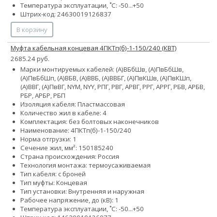
Температура эксплуатации, ˚С: -50...+50
Штрих-код: 24630019126837
В корзину
Муфта кабельная концевая 4ПКТп(б)-1-150/240 (КВТ)
2685.24 руб.
Марки монтируемых кабелей: (А)ВБбШв, (А)ПвБбШв,
(А)ПвБбШп, (А)ВБВ, (А)ВВБ, (А)ВВБГ, (А)ПвКШв, (А)ПвКШп,
(А)ВВГ, (А)ПвВГ, NYM, NYY, РПГ, РВГ, АРВГ, РРГ, АРРГ, РБВ, АРБВ,
РБР, АРБР, РБП
Изоляция кабеля: Пластмассовая
Количество жил в кабеле: 4
Комплектация: без болтовых наконечников
Наименование: 4ПКТп(б)-1-150/240
Норма отгрузки: 1
Сечение жил, мм²:
150
185
240
Страна происхождения: Россия
Технология монтажа: термоусаживаемая
Тип кабеля: с броней
Тип муфты: Концевая
Тип установки: Внутренняя и наружная
Рабочее напряжение, до (кВ): 1
Температура эксплуатации, ˚С: -50...+50