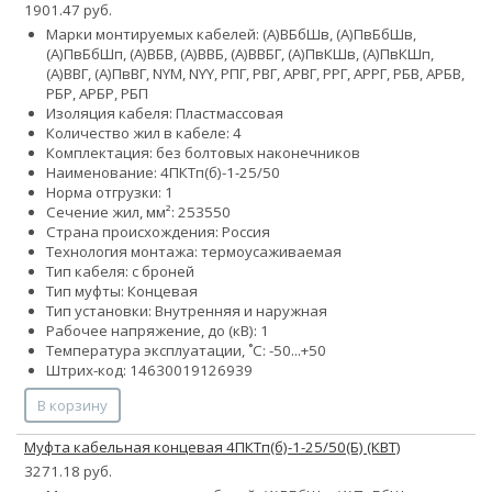
1901.47 руб.
Марки монтируемых кабелей: (А)ВБбШв, (А)ПвБбШв,
(А)ПвБбШп, (А)ВБВ, (А)ВВБ, (А)ВВБГ, (А)ПвКШв, (А)ПвКШп,
(А)ВВГ, (А)ПвВГ, NYM, NYY, РПГ, РВГ, АРВГ, РРГ, АРРГ, РБВ, АРБВ,
РБР, АРБР, РБП
Изоляция кабеля: Пластмассовая
Количество жил в кабеле: 4
Комплектация: без болтовых наконечников
Наименование: 4ПКТп(б)-1-25/50
Норма отгрузки: 1
Сечение жил, мм²:
25
35
50
Страна происхождения: Россия
Технология монтажа: термоусаживаемая
Тип кабеля: с броней
Тип муфты: Концевая
Тип установки: Внутренняя и наружная
Рабочее напряжение, до (кВ): 1
Температура эксплуатации, ˚С: -50...+50
Штрих-код: 14630019126939
В корзину
Муфта кабельная концевая 4ПКТп(б)-1-25/50(Б) (КВТ)
3271.18 руб.