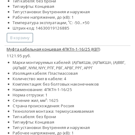
Тип кабеля: без брони
Тип муфты: Концевая
Тип установки: Внутренняя и наружная
Рабочее напряжение, до (кВ): 1
Температура эксплуатации, ˚С: -50...+50
Штрих-код: 14630019126885
В корзину
Муфта кабельная концевая 4ПКТп-1-16/25 (КВТ)
1121.95 руб.
Марки монтируемых кабелей: (А)ПвКШв, (А)ПвКШп, (А)ВВГ,
(А)ПвВГ, NYM, NYY, РПГ, РВГ, АРВГ, РРГ, АРРГ
Изоляция кабеля: Пластмассовая
Количество жил в кабеле: 4
Комплектация: без болтовых наконечников
Наименование: 4ПКТп-1-16/25
Норма отгрузки: 1
Сечение жил, мм²:
16
25
Страна происхождения: Россия
Технология монтажа: термоусаживаемая
Тип кабеля: без брони
Тип муфты: Концевая
Тип установки: Внутренняя и наружная
Рабочее напряжение, до (кВ): 1