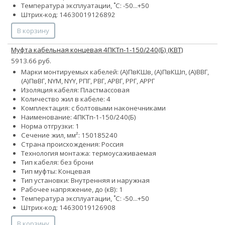
Температура эксплуатации, ˚С: -50...+50
Штрих-код: 14630019126892
В корзину
Муфта кабельная концевая 4ПКТп-1-150/240(Б) (КВТ)
5913.66 руб.
Марки монтируемых кабелей: (А)ПвКШв, (А)ПвКШп, (А)ВВГ,
(А)ПвВГ, NYM, NYY, РПГ, РВГ, АРВГ, РРГ, АРРГ
Изоляция кабеля: Пластмассовая
Количество жил в кабеле: 4
Комплектация: с болтовыми наконечниками
Наименование: 4ПКТп-1-150/240(Б)
Норма отгрузки: 1
Сечение жил, мм²:
150
185
240
Страна происхождения: Россия
Технология монтажа: термоусаживаемая
Тип кабеля: без брони
Тип муфты: Концевая
Тип установки: Внутренняя и наружная
Рабочее напряжение, до (кВ): 1
Температура эксплуатации, ˚С: -50...+50
Штрих-код: 14630019126908
В корзину