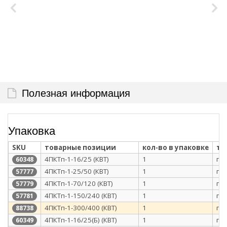
Полезная информация
Упаковка
SKU
товарные позиции
кол-во в упаковке
ти
4ПКТп-1-16/25 (КВТ)
1
п/э
60348
4ПКТп-1-25/50 (КВТ)
1
п/э
57777
4ПКТп-1-70/120 (КВТ)
1
п/э
57779
4ПКТп-1-150/240 (КВТ)
1
п/э
57781
4ПКТп-1-300/400 (КВТ)
1
п/э
88738
4ПКТп-1-16/25(Б) (КВТ)
1
п/э
60349