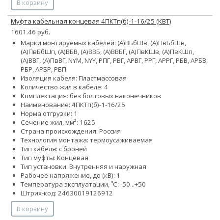
В корзину
Муфта кабельная концевая 4ПКТп(б)-1-16/25 (КВТ)
1601.46 руб.
Марки монтируемых кабелей: (А)ВБбШв, (А)ПвБбШв,
(А)ПвБбШп, (А)ВБВ, (А)ВВБ, (А)ВВБГ, (А)ПвКШв, (А)ПвКШп,
(А)ВВГ, (А)ПвВГ, NYM, NYY, РПГ, РВГ, АРВГ, РРГ, АРРГ, РБВ, АРБВ,
РБР, АРБР, РБП
Изоляция кабеля: Пластмассовая
Количество жил в кабеле: 4
Комплектация: без болтовых наконечников
Наименование: 4ПКТп(б)-1-16/25
Норма отгрузки: 1
Сечение жил, мм²:
16
25
Страна происхождения: Россия
Технология монтажа: термоусаживаемая
Тип кабеля: с броней
Тип муфты: Концевая
Тип установки: Внутренняя и наружная
Рабочее напряжение, до (кВ): 1
Температура эксплуатации, ˚С: -50...+50
Штрих-код: 24630019126912
В корзину