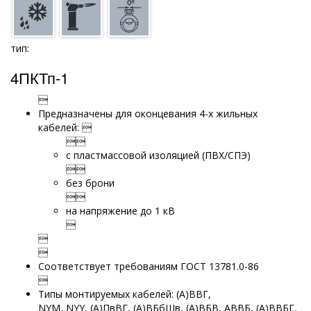
тип:
4ПКТп-1

Предназначены для оконцевания 4-х жильных
кабелей: 

с пластмассовой изоляцией (ПВХ/СПЭ)

без брони

на напряжение до 1 кВ



Соответствует требованиям ГОСТ 13781.0-86

Типы монтируемых кабелей: (А)ВВГ,
NYM,
NYY,
(А)ПвВГ, (А)ВБбШв, (А)ВБВ, АВВБ, (А)ВВБГ,