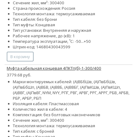
Сечение жил, мм²:
300
400
Страна происхождения: Россия
Технология монтажа: термоусаживаемая
Тип кабеля: без брони
Тип муфты: Концевая
Тип установки: Внутренняя и наружная
Рабочее напряжение, до (кВ): 1
Температура эксплуатации, ˚С: -50...+50
Штрих-код: 14680430043599
В корзину
Муфта кабельная концевая 4ПКТп(б)-1-300/400
3779.68 руб.
Марки монтируемых кабелей: (А)ВБбШв, (А)ПвБбШв,
(А)ПвБбШп, (А)ВБВ, (А)ВВБ, (А)ВВБГ, (А)ПвКШв, (А)ПвКШп,
(А)ВВГ, (А)ПвВГ, NYM, NYY, РПГ, РВГ, АРВГ, РРГ, АРРГ, РБВ, АРБВ,
РБР, АРБР, РБП
Изоляция кабеля: Пластмассовая
Количество жил в кабеле: 4
Комплектация: без болтовых наконечников
Сечение жил, мм²:
300
400
Технология монтажа: термоусаживаемая
Тип кабеля: с броней
Тип муфты: Концевая