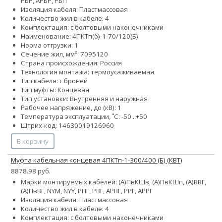
РБР, АРБР, РБП
Изоляция кабеля: Пластмассовая
Количество жил в кабеле: 4
Комплектация: с болтовыми наконечниками
Наименование: 4ПКТп(б)-1-70/120(Б)
Норма отгрузки: 1
Сечение жил, мм²:
70
95
120
Страна происхождения: Россия
Технология монтажа: термоусаживаемая
Тип кабеля: с броней
Тип муфты: Концевая
Тип установки: Внутренняя и наружная
Рабочее напряжение, до (кВ): 1
Температура эксплуатации, ˚С: -50...+50
Штрих-код: 14630019126960
В корзину
Муфта кабельная концевая 4ПКТп-1-300/400 (Б) (КВТ)
8878.98 руб.
Марки монтируемых кабелей: (А)ПвКШв, (А)ПвКШп, (А)ВВГ,
(А)ПвВГ, NYM, NYY, РПГ, РВГ, АРВГ, РРГ, АРРГ
Изоляция кабеля: Пластмассовая
Количество жил в кабеле: 4
Комплектация: с болтовыми наконечниками