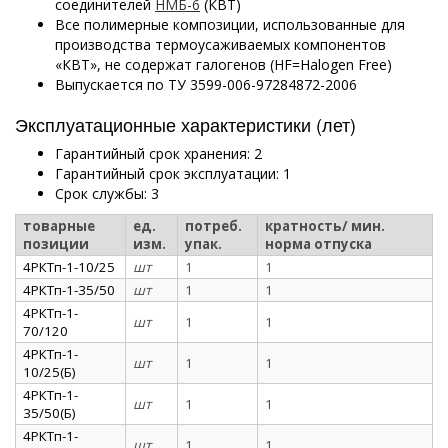
соединителей
НМБ-6
(КВТ)
Все полимерные композиции, использованные для
производства термоусаживаемых компонентов
«КВТ», не содержат галогенов (HF=Halogen Free)
Выпускается по ТУ 3599-006-97284872-2006
Эксплуатационные характеристики (лет)
Гарантийный срок хранения: 2
Гарантийный срок эксплуатации: 1
Срок службы: 3
товарные
ед.
потреб.
кратность/ мин.
позиции
изм.
упак.
норма отпуска
4РКТп-1-10/25
шт
1
1
4РКТп-1-35/50
шт
1
1
4РКТп-1-
шт
1
1
70/120
4РКТп-1-
шт
1
1
10/25(Б)
4РКТп-1-
шт
1
1
35/50(Б)
4РКТп-1-
шт
1
1