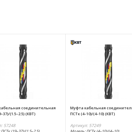
кабельная соединительная
Муфта кабельная соединител
–37)/(1.5–2.5) (КВТ)
ПСТк (4–10)/(4–10) (КВТ)
л: 57248
Артикул: 57249
ПСТк (19–37)/(1.5–2.5)
Модель: ПСТк (4–10)/(4–10)