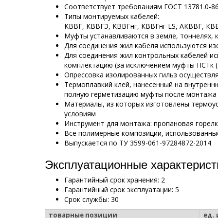
Соответствует требованиям ГОСТ 13781.0-8
Типы монтируемых кабелей:
КВВГ, КВВГЭ, КВВГнг, КВВГнг LS, АКВВГ, 
Муфты устанавливаются в земле, тоннелях, 
Для соединения жил кабеля используются и
Для соединения жил контрольных кабелей и
комплектацию (за исключением муфты ПСТк (4
Опрессовка изолированных гильз осуществл
Термоплавкий клей, нанесенный на внутрен
полную герметизацию муфты после монтажа
Материалы, из которых изготовлены термоу
условиям
Инструмент для монтажа: пропановая горел
Все полимерные композиции, использованные
Выпускается по ТУ 3599-061-97284872-2014
Эксплуатационные характеристи
Гарантийный срок хранения: 2
Гарантийный срок эксплуатации: 5
Срок службы: 30
товарные позиции
ед. 