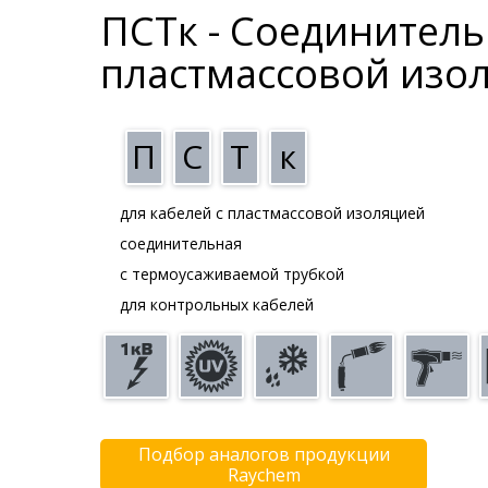
ПСТк - Соединитель
пластмассовой изол
П
С
Т
к
для кабелей с пластмассовой изоляцией
соединительная
с термоусаживаемой трубкой
для контрольных кабелей
Подбор аналогов продукции
Raychem