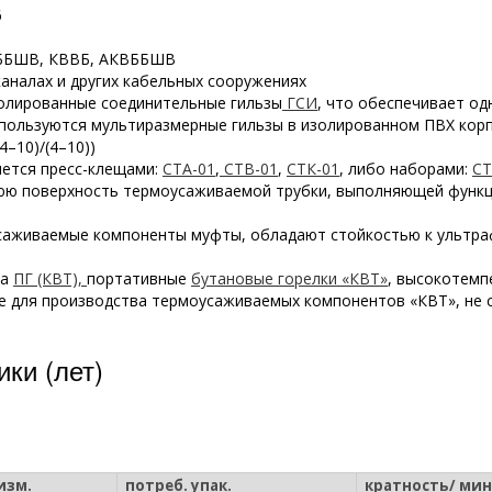
6
КВББШВ, КВВБ, АКВББШВ
каналах и других кабельных сооружениях
золированные соединительные гильзы
ГСИ
, что обеспечивает о
спользуются мультиразмерные гильзы в изолированном ПВХ корп
–10)/(4–10))
яется пресс-клещами:
СТА-01
,
СТВ-01
,
СТК-01
, либо наборами:
СТ
нюю поверхность термоусаживаемой трубки, выполняющей функц
саживаемые компоненты муфты, обладают стойкостью к ультра
ка
ПГ (КВТ),
портативные
бутановые горелки «КВТ»
, высокотем
 для производства термоусаживаемых компонентов «КВТ», не с
ки (лет)
изм.
потреб. упак.
кратность/ мин