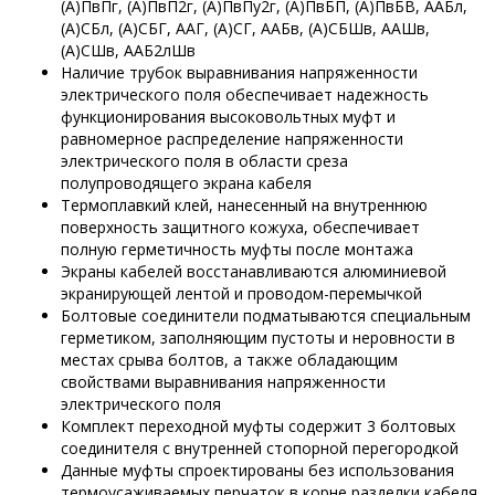
(А)ПвПг, (А)ПвП2г, (А)ПвПу2г, (А)ПвБП, (А)ПвБВ, ААБл,
(А)СБл, (А)СБГ, ААГ, (А)СГ, ААБв, (А)СБШв, ААШв,
(А)СШв, ААБ2лШв
Наличие трубок выравнивания напряженности
электрического поля обеспечивает надежность
функционирования высоковольтных муфт и
равномерное распределение напряженности
электрического поля в области среза
полупроводящего экрана кабеля
Термоплавкий клей, нанесенный на внутреннюю
поверхность защитного кожуха, обеспечивает
полную герметичность муфты после монтажа
Экраны кабелей восстанавливаются алюминиевой
экранирующей лентой и проводом-перемычкой
Болтовые соединители подматываются специальным
герметиком, заполняющим пустоты и неровности в
местах срыва болтов, а также обладающим
свойствами выравнивания напряженности
электрического поля
Комплект переходной муфты содержит 3 болтовых
соединителя с внутренней стопорной перегородкой
Данные муфты спроектированы без использования
термоусаживаемых перчаток в корне разделки кабеля