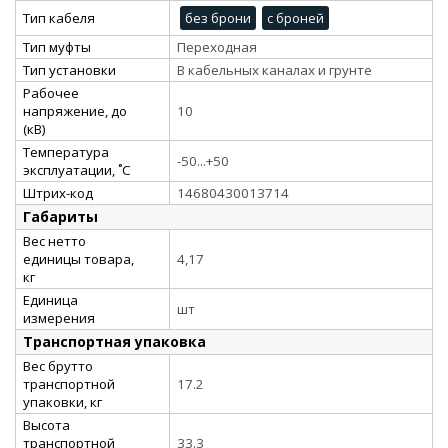
Тип кабеля
без брони
с броней
Тип муфты
Переходная
Тип установки
В кабельных каналах и грунте
Рабочее
напряжение, до
10
(кВ)
Температура
-50...+50
эксплуатации, ˚С
Штрих-код
14680430013714
Габариты
Вес нетто
единицы товара,
4,17
кг
Единица
шт
измерения
Транспортная упаковка
Вес брутто
транспортной
17.2
упаковки, кг
Высота
транспортной
33.3