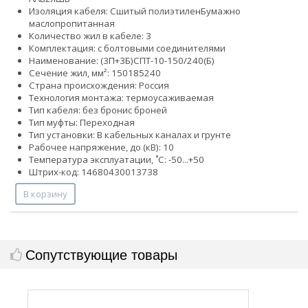
Изоляция кабеля:
Сшитый полиэтилен
Бумажно
маслопропитанная
Количество жил в кабеле: 3
Комплектация: с болтовыми соединителями
Наименование: (3П+3Б)СПТ-10-150/240(Б)
Сечение жил, мм²:
150
185
240
Страна происхождения: Россия
Технология монтажа: термоусаживаемая
Тип кабеля:
без брони
с броней
Тип муфты: Переходная
Тип установки: В кабельных каналах и грунте
Рабочее напряжение, до (кВ): 10
Температура эксплуатации, ˚С: -50...+50
Штрих-код: 14680430013738
В корзину
Сопутствующие товары