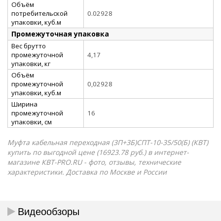
Объём
потребительской
0.02928
упаковки, куб.м
Промежуточная упаковка
Вес брутто
промежуточной
4,17
упаковки, кг
Объём
промежуточной
0,02928
упаковки, куб.м
Ширина
промежуточной
16
упаковки, см
Муфта кабельная переходная (3П+3Б)СПТ-10-35/50(Б) (КВТ)
купить по выгодной цене (16923.78 руб.) в интернет-
магазине КВТ-PRO.RU - фото, отзывы, технические
характеристики. Доставка по Москве и России
Видеообзоры