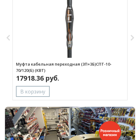
Муфта кабельная переходная (3П+3Б)СПТ-10-
М
70/120(Б) (КВТ)
1
17918.36 руб.