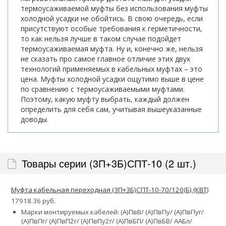
термоусаживаемой муфты без использования муфты
холодной усадки не обойтись. В свою очередь, если
присутствуют особые требования к герметичности,
то как нельзя лучше в таком случае подойдет
термоусаживаемая муфта. Ну и, конечно же, нельзя
не сказать про самое главное отличие этих двух
технологий применяемых в кабельных муфтах – это
цена. Муфты холодной усадки ощутимо выше в цене
по сравнению с термоусаживаемыми муфтами.
Поэтому, какую муфту выбрать, каждый должен
определить для себя сам, учитывая вышеуказанные
доводы.
Товары серии (3П+3Б)СПТ-10 (2 шт.)
Муфта кабельная переходная (3П+3Б)СПТ-10-70/120(Б) (КВТ)
17918.36 руб.
Марки монтируемых кабелей: (А)ПвВ/ (А)ПвПу/ (А)ПвПуг/
(А)ПвПг/ (А)ПвП2г/ (А)ПвПу2г/ (А)ПвБП/ (А)ПвБВ/ ААБл/