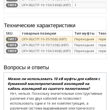
(3П+3Б)СПТ-10-150/240(Б) (КВТ)
1
74019
Технические характеристики
SKU
товарные позиции
Тип муфты
Техно
(3П+3Б)СПТ-10-35/50(Б) (КВТ)
Переходная
термоу
74017
(3П+3Б)СПТ-10-70/120(Б) (КВТ)
Переходная
термоу
74018
(3П+3Б)СПТ-10-150/240(Б) (КВТ)
Переходная
термоу
74019
Вопросы и ответы
Можно ли использовать 10 кВ муфты для кабеля с
бумажной маслопропитанной изоляцией на
кабель изоляцией из сшитого полиэтилена?
Нет, нельзя. Поскольку значительные конструктивные
различия этих двух кабелей не позволяют
использовать одни и те же комплектующие, а
различная система выравнивания электрического