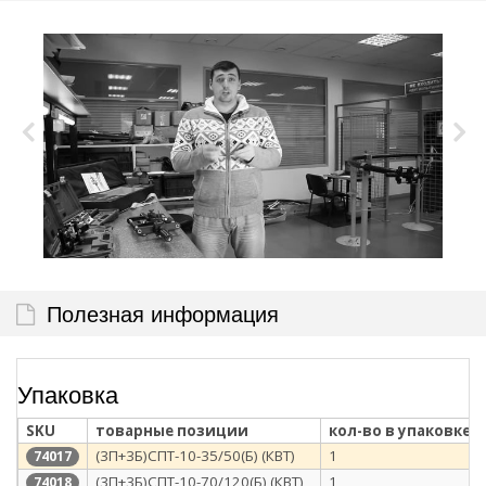
Полезная информация
Упаковка
SKU
товарные позиции
кол-во в упаковке
(3П+3Б)СПТ-10-35/50(Б) (КВТ)
1
74017
(3П+3Б)СПТ-10-70/120(Б) (КВТ)
1
74018