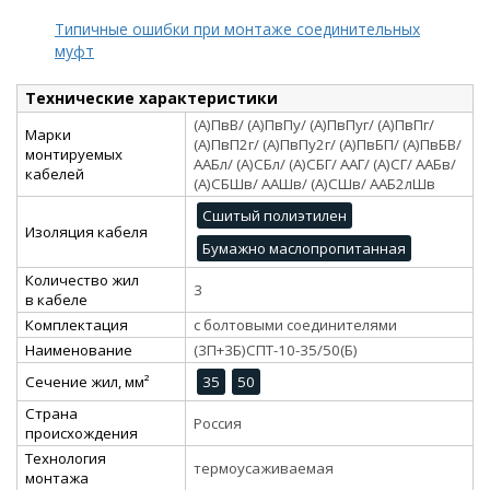
Типичные ошибки при монтаже соединительных
муфт
Технические характеристики
(А)ПвВ/ (А)ПвПу/ (А)ПвПуг/ (А)ПвПг/
Марки
(А)ПвП2г/ (А)ПвПу2г/ (А)ПвБП/ (А)ПвБВ/
монтируемых
ААБл/ (А)СБл/ (А)СБГ/ ААГ/ (А)СГ/ ААБв/
кабелей
(А)СБШв/ ААШв/ (А)СШв/ ААБ2лШв
Сшитый полиэтилен
Изоляция кабеля
Бумажно маслопропитанная
Количество жил
3
в кабеле
Комплектация
с болтовыми соединителями
Наименование
(3П+3Б)СПТ-10-35/50(Б)
Сечение жил, мм²
35
50
Страна
Россия
происхождения
Технология
термоусаживаемая
монтажа