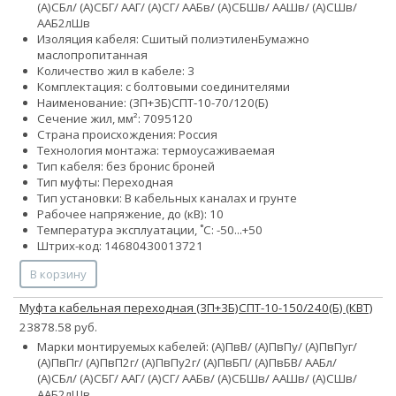
(А)СБл/ (А)СБГ/ ААГ/ (А)СГ/ ААБв/ (А)СБШв/ ААШв/ (А)СШв/
ААБ2лШв
Изоляция кабеля:
Сшитый полиэтилен
Бумажно
маслопропитанная
Количество жил в кабеле: 3
Комплектация: с болтовыми соединителями
Наименование: (3П+3Б)СПТ-10-70/120(Б)
Сечение жил, мм²:
70
95
120
Страна происхождения: Россия
Технология монтажа: термоусаживаемая
Тип кабеля:
без брони
с броней
Тип муфты: Переходная
Тип установки: В кабельных каналах и грунте
Рабочее напряжение, до (кВ): 10
Температура эксплуатации, ˚С: -50...+50
Штрих-код: 14680430013721
В корзину
Муфта кабельная переходная (3П+3Б)СПТ-10-150/240(Б) (КВТ)
23878.58 руб.
Марки монтируемых кабелей: (А)ПвВ/ (А)ПвПу/ (А)ПвПуг/
(А)ПвПг/ (А)ПвП2г/ (А)ПвПу2г/ (А)ПвБП/ (А)ПвБВ/ ААБл/
(А)СБл/ (А)СБГ/ ААГ/ (А)СГ/ ААБв/ (А)СБШв/ ААШв/ (А)СШв/
ААБ2лШв