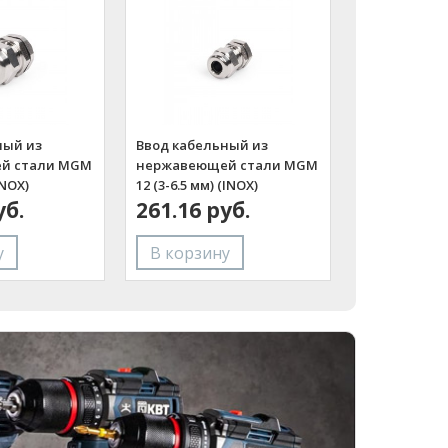
ный из
Ввод кабельный из
й стали MGM
нержавеющей стали MGM
INOX)
12 (3-6.5 мм) (INOX)
уб.
(Fortisflex)
261.16 руб.