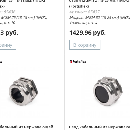
GM 25 (13-18 мм) (INOX)
стали MGM 32 (18-25 мм) (INOX)
ex)
(Fortisflex)
л: 85436
Артикул: 85437
 MGM 25 (13-18 мм) (INOX)
Модель: MGM 32 (18-25 мм) (INOX
, шт: 10
Упаковка, шт: 4
63 руб.
1429.96 руб.
абельный из нержавеющей
Ввод кабельный из нержаве