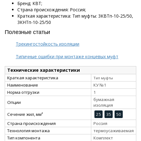
Бренд: КВТ;
Страна происхождения: Россия;
Краткая характеристика: Тип муфты: 3КВТп-10-25/50,
3КНТп-10-25/50
Полезные статьи
Трекингостойкость изоляции
Типичные ошибки при монтаже концевых муфт
Технические характеристики
Краткая характеристика
Тип муфты
Наименование
КУ №1
Норма отгрузки
1
бумажная
Опции
изоляция
Сечение жил, мм²
25
35
50
Страна происхождения
Россия
Технология монтажа
термоусаживаемая
Тип компонента
Комплект