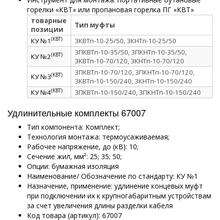
горелки «КВТ» или пропановая горелка ПГ «КВТ»
товарные
Тип муфты
позиции
(КВТ)
КУ №1
3КВТп-10-25/50, 3КНТп-10-25/50
3ПКВТп-10-35/50, 3ПКНТп-10-35/50,
(КВТ)
КУ №2
3КВТп-10-70/120, 3КНТп-10-70/120
3ПКВТп-10-70/120, 3ПКНТп-10-70/120,
(КВТ)
КУ №3
3КВТп-10-150/240, 3КНТп-10-150/240
(КВТ)
КУ №4
3ПКВТп-10-150/240, 3ПКНТп-10-150/240
Удлинительные комплекты 67007
Тип компонента: Комплект;
Технология монтажа: термоусаживаемая;
Рабочее напряжение, до (кВ): 10;
Сечение жил, мм²: 25; 35; 50;
Опции: бумажная изоляция
Наименование/ Обозначение по стандарту: КУ №1
Назначение, применение: удлинение концевых муфт
при подключении их к крупногабаритным устройствам
за счет увеличения длины разделки кабеля
Код товара (артикул): 67007