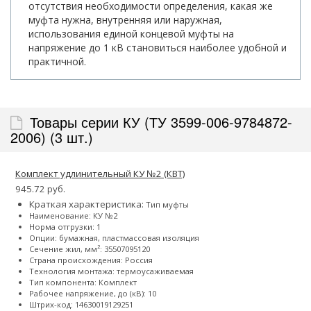
отсутствия необходимости определения, какая же
муфта нужна, внутренняя или наружная,
использования единой концевой муфты на
напряжение до 1 кВ становиться наиболее удобной и
практичной.
Товары серии КУ (ТУ 3599-006-9784872-
2006) (3 шт.)
Комплект удлинительный КУ №2 (КВТ)
945.72 руб.
Краткая характеристика:
Тип муфты
Наименование: КУ №2
Норма отгрузки: 1
Опции: бумажная, пластмассовая изоляция
Сечение жил, мм²:
35
50
70
95
120
Страна происхождения: Россия
Технология монтажа: термоусаживаемая
Тип компонента: Комплект
Рабочее напряжение, до (кВ): 10
Штрих-код: 14630019129251