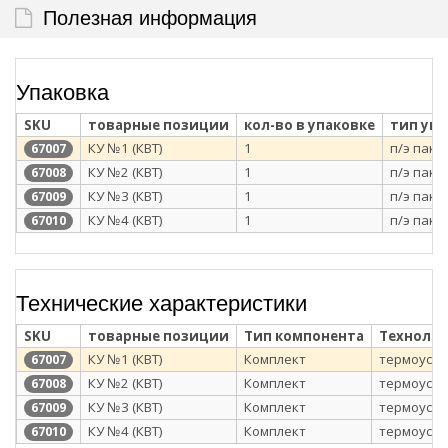
Полезная информация
Упаковка
SKU
товарные позиции
кол-во в упаковке
тип уп
КУ №1 (КВТ)
1
п/э паке
67007
КУ №2 (КВТ)
1
п/э паке
67008
КУ №3 (КВТ)
1
п/э паке
67009
КУ №4 (КВТ)
1
п/э паке
67010
Технические характеристики
SKU
товарные позиции
Тип компонента
Технолог
КУ №1 (КВТ)
Комплект
термоуса
67007
КУ №2 (КВТ)
Комплект
термоуса
67008
КУ №3 (КВТ)
Комплект
термоуса
67009
КУ №4 (КВТ)
Комплект
термоуса
67010