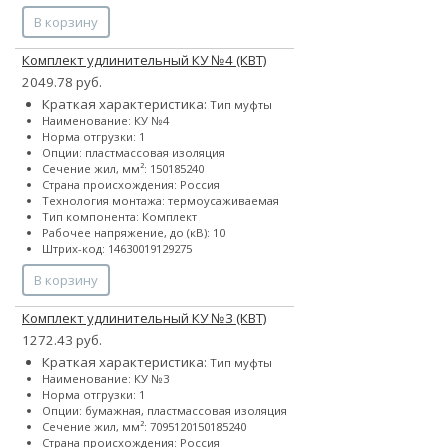
В корзину
Комплект удлинительный КУ №4 (КВТ)
2049.78 руб.
Краткая характеристика:
Тип муфты
Наименование: КУ №4
Норма отгрузки: 1
Опции: пластмассовая изоляция
Сечение жил, мм²:
150
185
240
Страна происхождения: Россия
Технология монтажа: термоусаживаемая
Тип компонента: Комплект
Рабочее напряжение, до (кВ): 10
Штрих-код: 14630019129275
В корзину
Комплект удлинительный КУ №3 (КВТ)
1272.43 руб.
Краткая характеристика:
Тип муфты
Наименование: КУ №3
Норма отгрузки: 1
Опции: бумажная, пластмассовая изоляция
Сечение жил, мм²:
70
95
120
150
185
240
Страна происхождения: Россия