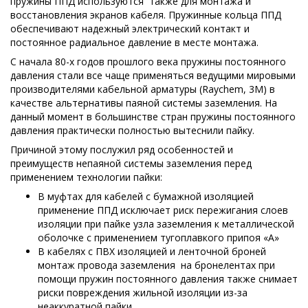
пружины ППД используются также для монтажа и
восстановления экранов кабеля. Пружинные кольца ППД
обеспечивают надежный электрический контакт и
постоянное радиальное давление в месте монтажа.
С начала 80-х годов прошлого века пружины постоянного
давления стали все чаще применяться ведущими мировыми
производителями кабельной арматуры (Raychem, 3M) в
качестве альтернативы паяной системы заземления. На
данный момент в большинстве стран пружины постоянного
давления практически полностью вытеснили пайку.
Причиной этому послужил ряд особенностей и
преимуществ непаяной системы заземления перед
применением технологии пайки:
В муфтах для кабелей с бумажной изоляцией
применение ППД исключает риск пережигания слоев
изоляции при пайке узла заземления к металлической
оболочке с применением тугоплавкого припоя «А»
В кабелях с ПВХ изоляцией и ленточной броней
монтаж провода заземления на бронелентах при
помощи пружин постоянного давления также снимает
риски повреждения жильной изоляции из-за
неаккуратной пайки