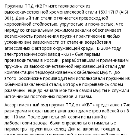
Пружины ППД «КВТ» изготавливаются из
высококачественной хромоникелевой стали 15Х117Н7 (AISI
301). Данный тип стали отличается превосходной
коррозийной стойкостью, упругостью и прочностью, что
наряду со специальным режимом закалки обеспечивает
возможность применения пружин практически в любых
условиях вне зависимости от степени воздействия
агрессивных факторов окружающей среды. В 2004 году
электротехнический завод «КВТ» был первым
производителем в России, разработавшим и применившем
пружины из высококачественной нержавеющей стали для
комплектации термоусаживаемых кабельных муфт. До
этого российские производители использовали пружины из
обычной закаленной стали, которые покрывались слоем
ржавчины еще до начала монтажа самой муфты и служили
источником постоянных порезов и травм.
Ассортиментный ряд пружин ППД от «КВТ» представлен 7-ю
размерами и охватывает диапазон диаметров кабелей от 8
до 110 мм. После длительной серии испытаний в
лаборатории завода были определены оптимальные
параметры пружинных колец. Длина, ширина, толщина,
количество витков и внутренний диаметр каждой пружины