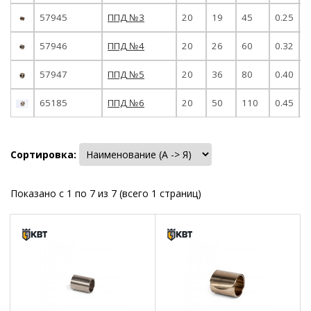
57945
ППД №3
20
19
45
0.25
5
57946
ППД №4
20
26
60
0.32
5
57947
ППД №5
20
36
80
0.40
5
65185
ППД №6
20
50
110
0.45
5
Сортировка:
Показано с 1 по 7 из 7 (всего 1 страниц)