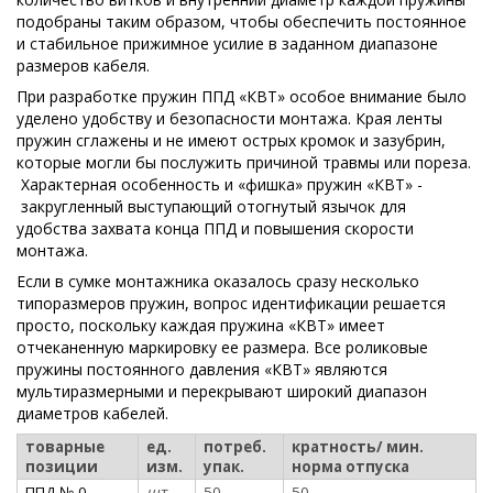
подобраны таким образом, чтобы обеспечить постоянное
и стабильное прижимное усилие в заданном диапазоне
размеров кабеля.
При разработке пружин ППД «КВТ» особое внимание было
уделено удобству и безопасности монтажа. Края ленты
пружин сглажены и не имеют острых кромок и зазубрин,
которые могли бы послужить причиной травмы или пореза.
Характерная особенность и «фишка» пружин «КВТ» -
закругленный выступающий отогнутый язычок для
удобства захвата конца ППД и повышения скорости
монтажа.
Если в сумке монтажника оказалось сразу несколько
типоразмеров пружин, вопрос идентификации решается
просто, поскольку каждая пружина «КВТ» имеет
отчеканенную маркировку ее размера. Все роликовые
пружины постоянного давления «КВТ» являются
мультиразмерными и перекрывают широкий диапазон
диаметров кабелей.
товарные
ед.
потреб.
кратность/ мин.
позиции
изм.
упак.
норма отпуска
ППД № 0
шт
50
50