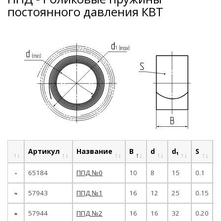
постоянного давления КВТ
Артикул
Название
B
d
d₁
S
К
65184
ППД №0
10
8
15
0.1
5
57943
ППД №1
16
12
25
0.15
5
57944
ППД №2
16
16
32
0.20
5