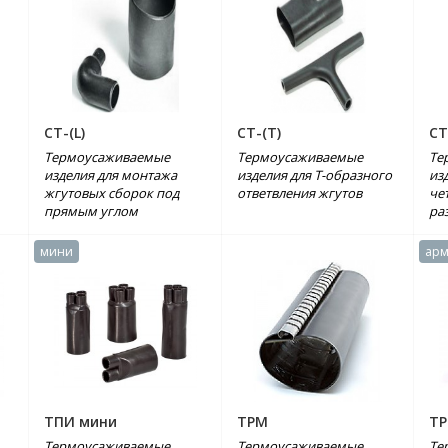
СТ-(L)
СТ-(T)
СТ
Термоусаживаемые
Термоусаживаемые
Те
изделия для монтажа
изделия для Т-образного
из
жгутовых сборок под
ответвления жгутов
че
прямым углом
ра
мини
арм
ТПИ мини
ТРМ
ТР
Термоусаживаемые
Термоусаживаемые
Те