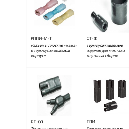
РППИ-М-Т
СТ-(I)
Разъемы плоские «мама»
Термоусаживаемые
в термоусаживаемом
изделия для монтажа
корпусе
жгутовых сборок
СТ-(Y)
ТПИ
Термоусаживаемые
Термоусаживаемые