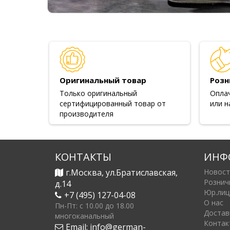
Оригинальный товар
Розн
Только оригинальный
Опла
сертифицированный товар от
или н
производителя
КОНТАКТЫ
ИНФ
г.Москва, ул.Братиславская,
Новост
Рознич
д.14
Юр.лиц
+7 (495) 127-04-08
О нас
Пн-Пт: c 10.00 до 18.00
Достав
многоканальный
Контак
Email:
info@german-