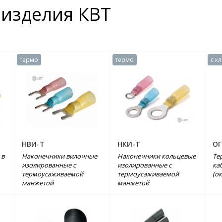
изделия КВТ
термо
термо
с к
НВИ-Т
НКИ-Т
ОГ
 в
Наконечники вилочные
Наконечники кольцевые
Те
изолированные с
изолированные с
ка
термоусаживаемой
термоусаживаемой
(о
манжетой
манжетой