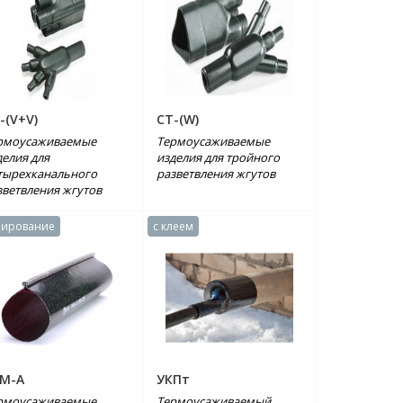
-(V+V)
СТ-(W)
рмоусаживаемые
Термоусаживаемые
делия для
изделия для тройного
тырехканального
разветвления жгутов
зветвления жгутов
ирование
с клеем
М-А
УКПт
рмоусаживаемые
Термоусаживаемый