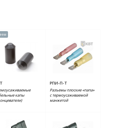
леем
Т
РПИ-П-Т
рмоусаживаемые
Разъемы плоские «папа»
бельные капы
с термоусаживаемой
концеватели)
манжетой