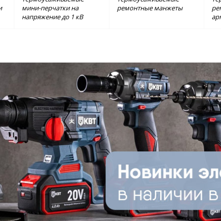
и
мини-перчатки на
ремонтные манжеты
ре
напряжение до 1 кВ
ар