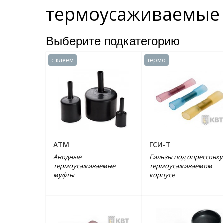
термоусаживаемые 
Выберите подкатегорию
с клеем
термо
АТМ
ГСИ-Т
Анодные
Гильзы под опрессовку
термоусаживаемые
термоусаживаемом
муфты
корпусе