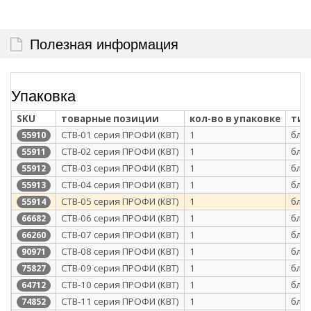
Полезная информация
Упаковка
SKU
товарные позиции
кол-во в упаковке
тип
CTB-01 серия ПРОФИ (КВТ)
1
бли
55910
CTB-02 серия ПРОФИ (КВТ)
1
бли
55911
CTB-03 серия ПРОФИ (КВТ)
1
бли
55912
CTB-04 серия ПРОФИ (КВТ)
1
бли
55913
CTB-05 серия ПРОФИ (КВТ)
1
бли
55914
CTB-06 серия ПРОФИ (КВТ)
1
бли
66682
CTB-07 серия ПРОФИ (КВТ)
1
бли
66260
CTВ-08 серия ПРОФИ (КВТ)
1
бли
90971
CTB-09 серия ПРОФИ (КВТ)
1
бли
75827
CTB-10 серия ПРОФИ (КВТ)
1
бли
64712
CTB-11 серия ПРОФИ (КВТ)
1
бли
74852