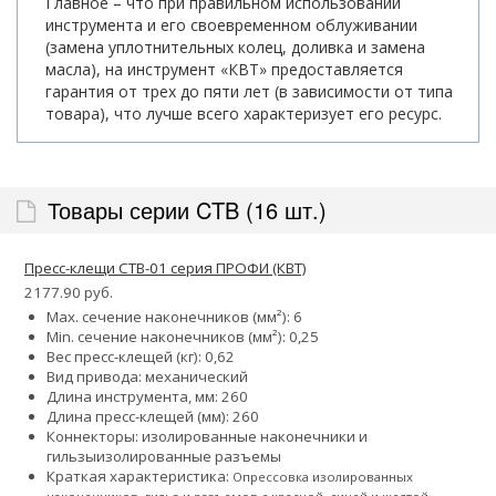
Главное – что при правильном использовании
инструмента и его своевременном облуживании
(замена уплотнительных колец, доливка и замена
масла), на инструмент «КВТ» предоставляется
гарантия от трех до пяти лет (в зависимости от типа
товара), что лучше всего характеризует его ресурс.
Товары серии CTB (16 шт.)
Пресс-клещи CTB-01 серия ПРОФИ (КВТ)
2177.90 руб.
Max. сечение наконечников (мм²): 6
Min. сечение наконечников (мм²): 0,25
Вес пресс-клещей (кг): 0,62
Вид привода: механический
Длина инструмента, мм: 260
Длина пресс-клещей (мм): 260
Коннекторы:
изолированные наконечники и
гильзы
изолированные разъемы
Краткая характеристика:
Опрессовка изолированных