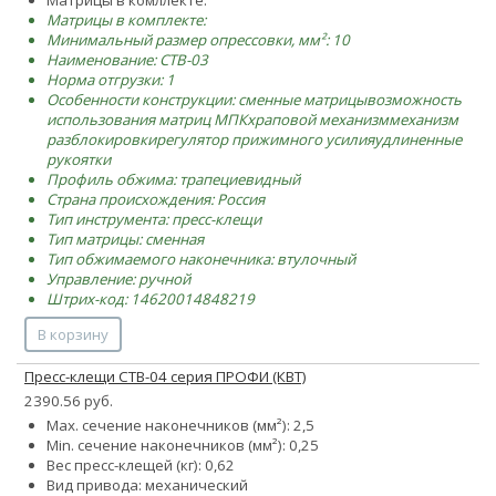
Матрицы в комплекте:
Минимальный размер опрессовки, мм²: 10
Наименование: CTB-03
Норма отгрузки: 1
Особенности конструкции:
сменные матрицы
возможность
использования матриц МПК
храповой механизм
механизм
разблокировки
регулятор прижимного усилия
удлиненные
рукоятки
Профиль обжима: трапециевидный
Страна происхождения: Россия
Тип инструмента: пресс-клещи
Тип матрицы: сменная
Тип обжимаемого наконечника: втулочный
Управление: ручной
Штрих-код: 14620014848219
В корзину
Пресс-клещи CTB-04 серия ПРОФИ (КВТ)
2390.56 руб.
Max. сечение наконечников (мм²): 2,5
Min. сечение наконечников (мм²): 0,25
Вес пресс-клещей (кг): 0,62
Вид привода: механический