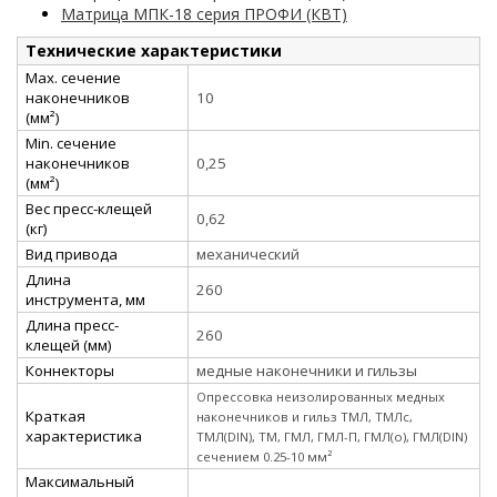
Матрица МПК-18 серия ПРОФИ (КВТ)
Технические характеристики
Max. сечение
наконечников
10
(мм²)
Min. сечение
наконечников
0,25
(мм²)
Вес пресс-клещей
0,62
(кг)
Вид привода
механический
Длина
260
инструмента, мм
Длина пресс-
260
клещей (мм)
Коннекторы
медные наконечники и гильзы
Опрессовка неизолированных медных
Краткая
наконечников и гильз ТМЛ, ТМЛс,
характеристика
ТМЛ(DIN), ТМ, ГМЛ, ГМЛ-П, ГМЛ(о), ГМЛ(DIN)
сечением 0.25-10 мм²
Максимальный