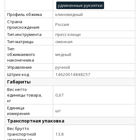
удлиненные рукоятки
Профиль обжима
клиновидный
Страна
Россия
происхождения
Тип инструмента
пресс-клещи
Тип матрицы
сменная
Тип
обжимаемого
медный
наконечника
Управление
ручной
Штрих-код
14620014848257
Габариты
Вес нетто
единицы товара,
0,67
кг
Единица
шт
измерения
Транспортная упаковка
Вес брутто
транспортной
13.8
упаковки, кг