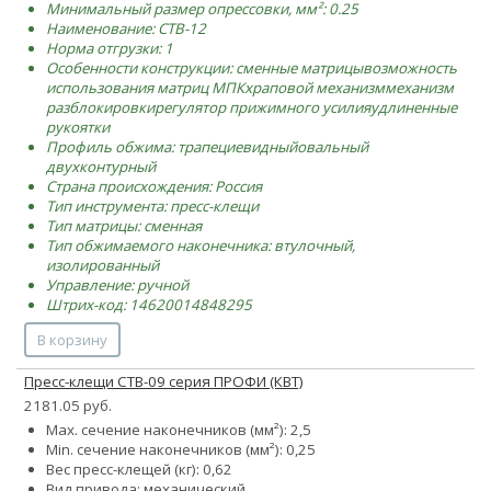
Минимальный размер опрессовки, мм²: 0.25
Наименование: CTB-12
Норма отгрузки: 1
Особенности конструкции:
сменные матрицы
возможность
использования матриц МПК
храповой механизм
механизм
разблокировки
регулятор прижимного усилия
удлиненные
рукоятки
Профиль обжима:
трапециевидный
овальный
двухконтурный
Страна происхождения: Россия
Тип инструмента: пресс-клещи
Тип матрицы: сменная
Тип обжимаемого наконечника: втулочный,
изолированный
Управление: ручной
Штрих-код: 14620014848295
В корзину
Пресс-клещи CTB-09 серия ПРОФИ (КВТ)
2181.05 руб.
Max. сечение наконечников (мм²): 2,5
Min. сечение наконечников (мм²): 0,25
Вес пресс-клещей (кг): 0,62
Вид привода: механический