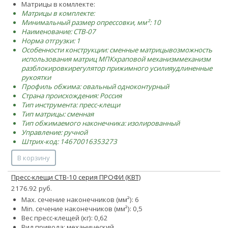
Матрицы в комллекте:
Матрицы в комплекте:
Минимальный размер опрессовки, мм²: 10
Наименование: CTB-07
Норма отгрузки: 1
Особенности конструкции:
сменные матрицы
возможность
использования матриц МПК
храповой механизм
механизм
разблокировки
регулятор прижимного усилия
удлиненные
рукоятки
Профиль обжима: овальный одноконтурный
Страна происхождения: Россия
Тип инструмента: пресс-клещи
Тип матрицы: сменная
Тип обжимаемого наконечника: изолированный
Управление: ручной
Штрих-код: 14670016353273
В корзину
Пресс-клещи CTB-10 серия ПРОФИ (КВТ)
2176.92 руб.
Max. сечение наконечников (мм²): 6
Min. сечение наконечников (мм²): 0,5
Вес пресс-клещей (кг): 0,62
Вид привода: механический