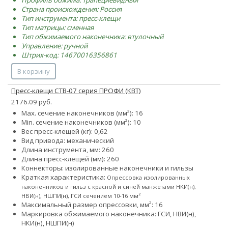
Страна происхождения: Россия
Тип инструмента: пресс-клещи
Тип матрицы: сменная
Тип обжимаемого наконечника: втулочный
Управление: ручной
Штрих-код: 14670016356861
В корзину
Пресс-клещи CTB-07 серия ПРОФИ (КВТ)
2176.09 руб.
Max. сечение наконечников (мм²): 16
Min. сечение наконечников (мм²): 10
Вес пресс-клещей (кг): 0,62
Вид привода: механический
Длина инструмента, мм: 260
Длина пресс-клещей (мм): 260
Коннекторы: изолированные наконечники и гильзы
Краткая характеристика:
Опрессовка изолированных
наконечников и гильз с красной и синей манжетами НКИ(н),
НВИ(н), НШПИ(н), ГСИ сечением 10-16 мм²
Максимальный размер опрессовки, мм²: 16
Маркировка обжимаемого наконечника: ГСИ, НВИ(н),
НКИ(н), НШПИ(н)