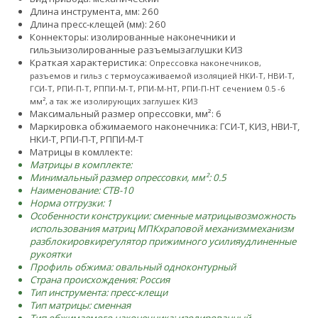
Длина инструмента, мм: 260
Длина пресс-клещей (мм): 260
Коннекторы:
изолированные наконечники и
гильзы
изолированные разъемы
заглушки КИЗ
Краткая характеристика:
Опрессовка наконечников,
разъемов и гильз с термоусаживаемой изоляцией НКИ-Т, НВИ-Т,
ГСИ-Т, РПИ-П-Т, РППИ-М-Т, РПИ-М-НТ, РПИ-П-НТ сечением 0.5 -6
мм², а так же изолирующих заглушек КИЗ
Максимальный размер опрессовки, мм²: 6
Маркировка обжимаемого наконечника: ГСИ-Т, КИЗ, НВИ-Т,
НКИ-Т, РПИ-П-Т, РППИ-М-Т
Матрицы в комллекте:
Матрицы в комплекте:
Минимальный размер опрессовки, мм²: 0.5
Наименование: CTB-10
Норма отгрузки: 1
Особенности конструкции:
сменные матрицы
возможность
использования матриц МПК
храповой механизм
механизм
разблокировки
регулятор прижимного усилия
удлиненные
рукоятки
Профиль обжима: овальный одноконтурный
Страна происхождения: Россия
Тип инструмента: пресс-клещи
Тип матрицы: сменная
Тип обжимаемого наконечника: изолированный