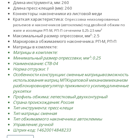
Длина инструмента, мм: 260
Длина пресс-клещей (мм): 260
Коннекторы: наконечники из листовой меди
Краткая характеристика:
Опрессовка неизолированных
разъемов и наконечников (автоклемм) под двойной обжим по
жиле и изоляции РП-М, РП-П сечением 0,25-2,5 мм²
Максимальный размер опрессовки, мм²: 2.5
Маркировка обжимаемого наконечника: РП-М, РП-П
Матрицы в комллекте:
Матрицы в комплекте:
Минимальный размер опрессовки, мм²: 0.25
Наименование: CTB-04
Норма отгрузки: 1
Особенности конструкции:
сменные матрицы
возможность
использования матриц МПК
храповой механизм
механизм
разблокировки
регулятор прижимного усилия
удлиненные
рукоятки
Профиль обжима: лепестковый двухконтурный
Страна происхождения: Россия
Тип инструмента: пресс-клещи
Тип матрицы: сменная
Тип обжимаемого наконечника: автоклеммы
Управление: ручной
Штрих-код: 14620014848233