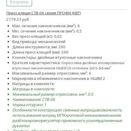
В корзину
Пресс-клещи CTB-06 серия ПРОФИ (КВТ)
2179.23 руб.
Max. сечение наконечников (мм²): 6
Min. сечение наконечников (мм²): 0,5
Вес пресс-клещей (кг): 0,62
Вид привода: механический
Длина инструмента, мм: 260
Длина пресс-клещей (мм): 260
Коннекторы: двойные втулочные наконечники
Краткая характеристика:
Опрессовка двойных изолированных
втулочных наконечников НШВИ (2) сечением 2х0.5-2x6 мм²
Максимальный размер опрессовки, мм²: 6
Маркировка обжимаемого наконечника: НШВИ 2
Матрицы в комллекте:
Матрицы в комплекте:
Минимальный размер опрессовки, мм²: 0.5
Наименование: CTB-06
Норма отгрузки: 1
Особенности конструкции:
сменные матрицы
возможность
использования матриц МПК
храповой механизм
механизм
разблокировки
регулятор прижимного усилия
удлиненные
рукоятки
Профиль обжима: трапециевидный