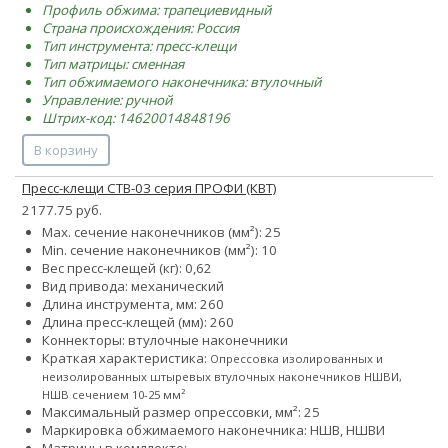
Профиль обжима: трапециевидный
Страна происхождения: Россия
Тип инструмента: пресс-клещи
Тип матрицы: сменная
Тип обжимаемого наконечника: втулочный
Управление: ручной
Штрих-код: 14620014848196
В корзину
Пресс-клещи CTB-03 серия ПРОФИ (КВТ)
2177.75 руб.
Max. сечение наконечников (мм²): 25
Min. сечение наконечников (мм²): 10
Вес пресс-клещей (кг): 0,62
Вид привода: механический
Длина инструмента, мм: 260
Длина пресс-клещей (мм): 260
Коннекторы: втулочные наконечники
Краткая характеристика:
Опрессовка изолированных и
неизолированных штыревых втулочных наконечников НШВИ,
НШВ сечением 10-25 мм²
Максимальный размер опрессовки, мм²: 25
Маркировка обжимаемого наконечника: НШВ, НШВИ
Матрицы в комллекте: