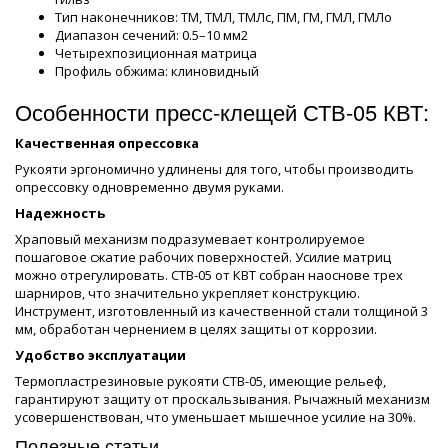
Тип наконечников: ТМ, ТМЛ, ТМЛс, ПМ, ГМ, ГМЛ, ГМЛо
Диапазон сечений: 0.5–10 мм2
Четырехпозиционная матрица
Профиль обжима: клиновидный
Особенности пресс-клещей СТВ-05 КВТ:
Качественная опрессовка
Рукояти эргономично удлинены для того, чтобы производить
опрессовку одновременно двумя руками.
Надежность
Храповый механизм подразумевает контролируемое
пошаговое сжатие рабочих поверхностей. Усилие матриц
можно отрегулировать. СТВ-05 от КВТ собран наоснове трех
шарниров, что значительно укрепляет конструкцию.
Инструмент, изготовленный из качественной стали толщиной 3
мм, обработан чернением в целях защиты от коррозии.
Удобство эксплуатации
Термопластрезиновые рукояти СТВ-05, имеющие рельеф,
гарантируют защиту от проскальзывания. Рычажный механизм
усовершенствован, что уменьшает мышечное усилие на 30%.
Полезные статьи