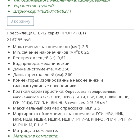
Управление: ручной
Штрих-код: 14620014848271
В корзину
Пресс-клещи CTB-12 серия ПРОФИ (КВТ)
2167.85 руб.
Max. сечение наконечников (мм²): 2,5
Min. сечение наконечников (мм²): 0,25
Вес пресс-клещей (кг): 0,62
Вид привода: механический
Длина инструмента, мм: 260
Длина пресс-клещей (мм): 260
Коннекторы:
изолированные наконечники и
гильзы
втулочные наконечники
Краткая характеристика:
Опрессовка изолированных
наконечников и гильз НКИ, НКИ(н), ВНКИ, НВИ, НИК, НШКИ, НШПИ,
ГСИ, ГСИ(н), ГСИ-П, НШВИ, НШВ сечением 0.25-2.5 мм²
Максимальный размер опрессовки, мм²: 2.5
Маркировка обжимаемого наконечника: ГСИ, НВИ, НИК,
НКИ, НШВ, НШВИ, НШКИ, НШПИ, РПИ-М, РПИ-О, РПИ-П, РППИ-
М, РШИ-М, РШИ-П
Матрицы в комллекте:
Матрицы в комплекте: