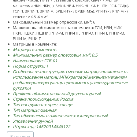
наконечников, гильз и разъемов с красной, синей и желтой
манжетами НКИ, НКИ(н), ВНКИ, НВИ, НИК, НШКИ, НШПИ, ГСИ, ГСИ(н),
ГСИ-П, ВРПИ-П, ВРПИ-М, ВРШИ-П(н), ВРШИ-М(н), РПИ-П(н), РПИ-М(н)
сечением 0.5 -6 мм²
Максимальный размер опрессовки, мм²: 6
Маркировка обжимаемого наконечника: ГСИ, НВИ, НИК,
НКИ, НШКИ, НШПИ, РПИ-М, РПИ-НТ, РПИ-О, РПИ-П, РППИ-М,
РШИ-М, РШИ-П
Матрицы в комллекте:
Матрицы в комплекте:
Минимальный размер опрессовки, мм²: 0.5
Наименование: CTB-01
Норма отгрузки: 1
Особенности конструкции:
сменные матрицы
возможность
использования матриц МПК
храповой механизм
механизм
разблокировки
регулятор прижимного усилия
удлиненные
рукоятки
Профиль обжима: овальный двухконтурный
Страна происхождения: Россия
Тип инструмента: пресс-клещи
Тип матрицы: сменная
Тип обжимаемого наконечника: изолированный
Управление: ручной
Штрих-код: 14620014848172
В корзину