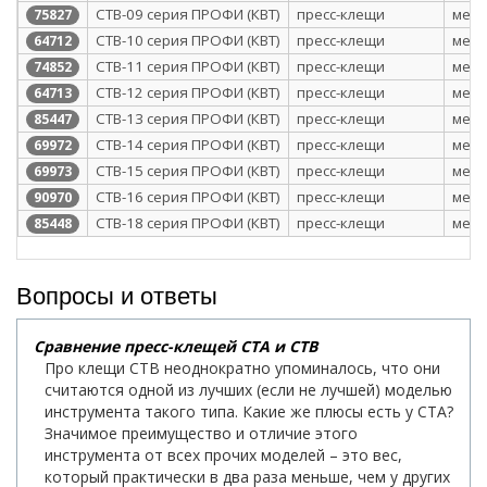
CTB-09 серия ПРОФИ (КВТ)
пресс-клещи
меха
75827
CTB-10 серия ПРОФИ (КВТ)
пресс-клещи
меха
64712
CTB-11 серия ПРОФИ (КВТ)
пресс-клещи
меха
74852
CTB-12 серия ПРОФИ (КВТ)
пресс-клещи
меха
64713
CTB-13 серия ПРОФИ (КВТ)
пресс-клещи
меха
85447
CTB-14 серия ПРОФИ (КВТ)
пресс-клещи
меха
69972
CTB-15 серия ПРОФИ (КВТ)
пресс-клещи
меха
69973
CTВ-16 серия ПРОФИ (КВТ)
пресс-клещи
меха
90970
CTB-18 серия ПРОФИ (КВТ)
пресс-клещи
меха
85448
Вопросы и ответы
Сравнение пресс-клещей CTA и CTB
Про клещи СТВ неоднократно упоминалось, что они
считаются одной из лучших (если не лучшей) моделью
инструмента такого типа. Какие же плюсы есть у СТА?
Значимое преимущество и отличие этого
инструмента от всех прочих моделей – это вес,
который практически в два раза меньше, чем у других