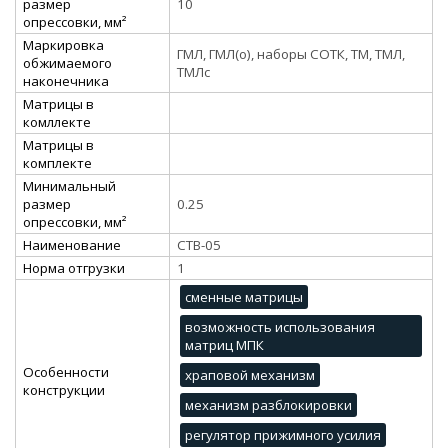
размер
10
опрессовки, мм²
Маркировка
ГМЛ, ГМЛ(о), наборы СОТК, ТМ, ТМЛ,
обжимаемого
ТМЛс
наконечника
Матрицы в
комллекте
Матрицы в
комплекте
Минимальный
размер
0.25
опрессовки, мм²
Наименование
CTB-05
Норма отгрузки
1
сменные матрицы
возможность использования
матриц МПК
Особенности
храповой механизм
конструкции
механизм разблокировки
регулятор прижимного усилия