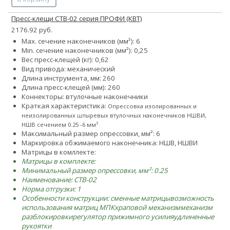
Пресс-клещи CTB-02 серия ПРОФИ (КВТ)
2176.92 руб.
Max. сечение наконечников (мм²): 6
Min. сечение наконечников (мм²): 0,25
Вес пресс-клещей (кг): 0,62
Вид привода: механический
Длина инструмента, мм: 260
Длина пресс-клещей (мм): 260
Коннекторы: втулочные наконечники
Краткая характеристика:
Опрессовка изолированных и
неизолированных штыревых втулочных наконечников НШВИ,
НШВ сечением 0.25 -6 мм²
Максимальный размер опрессовки, мм²: 6
Маркировка обжимаемого наконечника: НШВ, НШВИ
Матрицы в комллекте:
Матрицы в комплекте:
Минимальный размер опрессовки, мм²: 0.25
Наименование: CTB-02
Норма отгрузки: 1
Особенности конструкции:
сменные матрицы
возможность
использования матриц МПК
храповой механизм
механизм
разблокировки
регулятор прижимного усилия
удлиненные
рукоятки