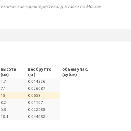
 технические характеристики. Доставка по Москве
высота
вес брутто
объем упак.
(см)
(кг)
(куб.м)
4.7
0.014326
7.1
0.026087
13
0.0658
3.2
0.01107
5.3
0.022538
10.1
0.044032