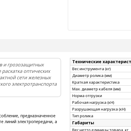
Технические характерис
в и грозозащитных
Вес инструмента (кг)
е раскатка оптических
Диаметр ролика (мм)
актной сети железных
Краткая характеристика
ского электротранспорта
Мах. диаметр кабеля (мм)
Норма отгрузки
Рабочая нагрузка (кН)
Разрушающая нагрузка (кН)
собление, предназначенное
Тип ролика
е линий электропередачи, а
Габариты
Вес нетто единицы товара, кг