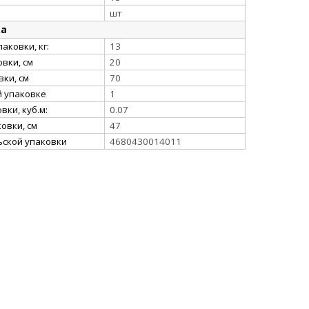
шт
ка
аковки, кг:
13
вки, см
20
ки, см
70
й упаковке
1
ки, куб.м:
0.07
овки, см
47
ьской упаковки
4680430014011