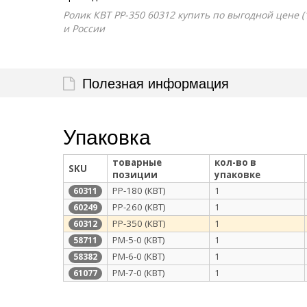
Ролик КВТ РР-350 60312 купить по выгодной цене (
и России
Полезная информация
Упаковка
товарные
кол-во в
SKU
позиции
упаковке
РР-180 (КВТ)
1
60311
РР-260 (КВТ)
1
60249
РР-350 (КВТ)
1
60312
РМ-5-0 (КВТ)
1
58711
РМ-6-0 (КВТ)
1
58382
РМ-7-0 (КВТ)
1
61077