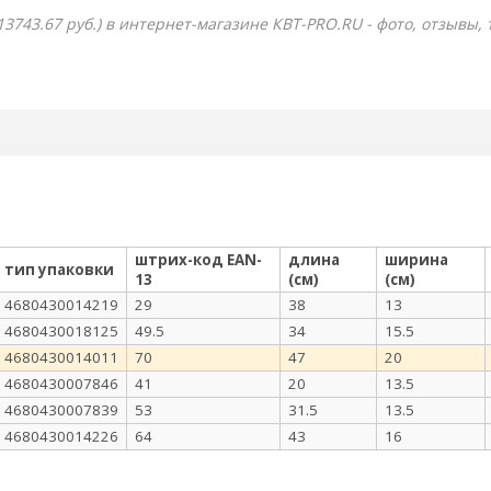
13743.67 руб.) в интернет-магазине КВТ-PRO.RU - фото, отзывы,
штрих-код EAN-
длина
ширина
тип упаковки
13
(см)
(см)
4680430014219
29
38
13
4680430018125
49.5
34
15.5
4680430014011
70
47
20
4680430007846
41
20
13.5
4680430007839
53
31.5
13.5
4680430014226
64
43
16