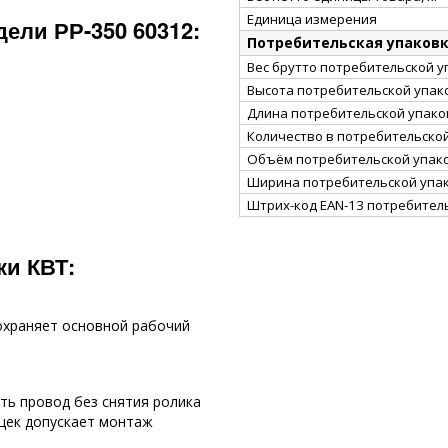
Единица измерения
ели РР-350 60312:
Потребительская упаков
Вес брутто потребительской уп
Высота потребительской упако
Длина потребительской упаков
Количество в потребительско
Объём потребительской упаков
Ширина потребительской упак
Штрих-код EAN-13 потребител
ки КВТ:
охраняет основной рабочий
ть провод без снятия ролика
щек допускает монтаж