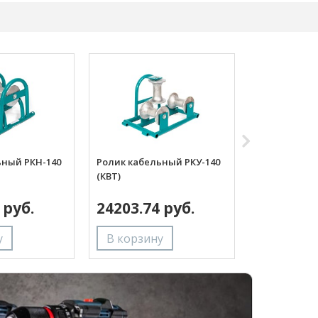
ьный РКН-140
Ролик кабельный РКУ-140
Ролик монт
(КВТ)
крюке серия
 руб.
24203.74 руб.
6973.67 