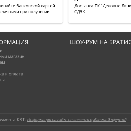
чивайте банковской картой
Доставка ТК "Деловые Лини
аличными при получении.
СДЭК
ОРМАЦИЯ
ШОУ-РУМ НА БРАТИ
и
ный магазин
ам
ка и оплата
ты
трумента КВТ.
Информация на сайте не является публичной офертой