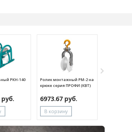
ьный РКН-140
Ролик монтажный РМ-2 на
Ролик монт
крюке серия ПРОФИ (КВТ)
(КВТ)
 руб.
6973.67 руб.
20012.09