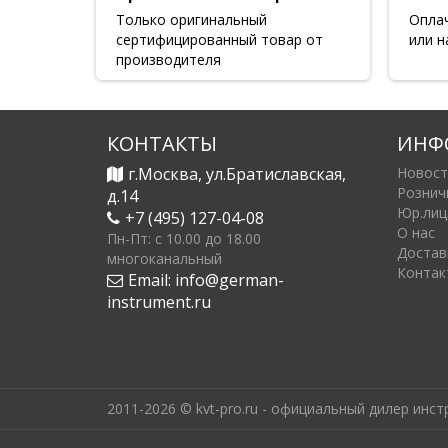
Только оригинальный
Опла
сертифицированный товар от
или н
производителя
КОНТАКТЫ
ИНФ
г.Москва, ул.Братиславская,
Новост
Рознич
д.14
Юр.лиц
+7 (495) 127-04-08
О нас
Пн-Пт: c 10.00 до 18.00
Достав
многоканальный
Контак
Email:
info@german-
instrument.ru
2011-2026 © kvt-pro.ru - официальный дилер инс