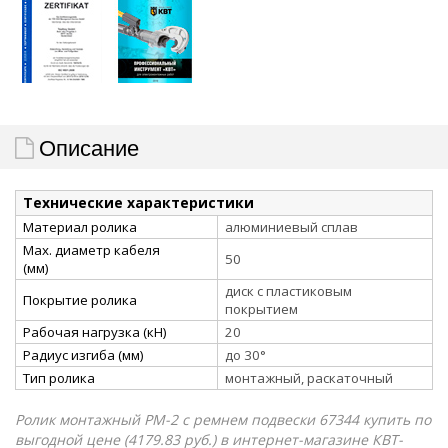
Описание
Технические характеристики
Материал ролика
алюминиевый сплав
Мах. диаметр кабеля
50
(мм)
диск с пластиковым
Покрытие ролика
покрытием
Рабочая нагрузка (кН)
20
Радиус изгиба (мм)
до 30°
Тип ролика
монтажный, раскаточный
Ролик монтажный РМ-2 с ремнем подвески 67344 купить по
выгодной цене (4179.83 руб.) в интернет-магазине КВТ-