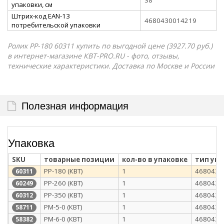
упаковки, см
Штрих-код EAN-13
4680430014219
потребительской упаковки
Ролик РР-180 60311 купить по выгодной цене (3927.70 руб.)
в интернет-магазине КВТ-PRO.RU - фото, отзывы,
технические характеристики. Доставка по Москве и России
Полезная информация
Упаковка
SKU
товарные позиции
кол-во в упаковке
тип уп
РР-180 (КВТ)
1
4680430
60311
РР-260 (КВТ)
1
4680430
60249
РР-350 (КВТ)
1
4680430
60312
РМ-5-0 (КВТ)
1
4680430
58711
РМ-6-0 (КВТ)
1
4680430
58382