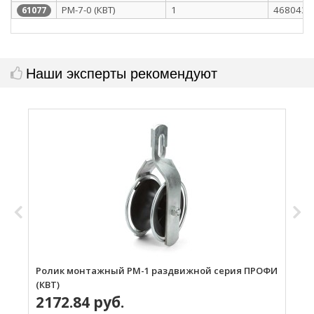
РМ-7-0 (КВТ)
1
4680430
61077
Наши эксперты рекомендуют
Ролик монтажный РМ-1 раздвижной серия ПРОФИ
Р
(КВТ)
2172.84 руб.