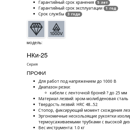
Гарантийный срок хранения
5 лет
Гарантийный срок эксплуатации
1 год
Срок службы
3 года
модель:
НКи-25
Серия
ПРОФИ
Для работ под напряжением до 1000 В
Диапазон резки:
кабели с ленточной броней ? до 25 мм
Материал лезвий: хром-молибденовая сталь
Твердость лезвий: HRC 48...52
Стопор, фиксирующий момент схождения ле
Эргономичные нескользящие рукоятки изол
термоусаживаемыми трубками с высокой диэ
Вес инструмента: 1.0 кг