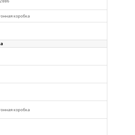
52886
тонная коробка
ка
тонная коробка