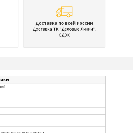
Доставка по всей России
Доставка ТК "Деловые Линии",
СДЭК
тики
ной
лектрические рукоятки