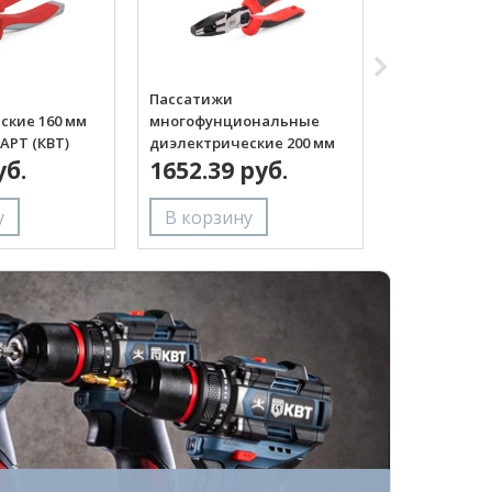
Пассатижи
Длинногуб
ские 160 мм
многофунциональные
многофунц
АРТ (КВТ)
диэлектрические 200 мм
диэлектриче
уб.
серия СТАНДАРТ (КВТ)
1652.39 руб.
серия СТАНД
1555.95 