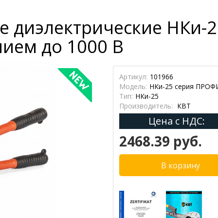
 диэлектрические НКи-2
ием до 1000 В
Артикул:
101966
Модель:
НКи-25 серия ПРОФ
Тип:
НКи-25
Производитель:
КВТ
Цена с НДС:
2468.39 руб.