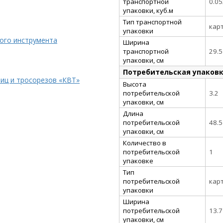
транспортной
0.0
упаковки, куб.м
Тип транспортной
кар
упаковки
кого инструмента
Ширина
транспортной
29.5
упаковки, см
Потребительская упаков
иц и тросорезов «КВТ»
Высота
потребительской
3.2
упаковки, см
Длина
потребительской
48.5
упаковки, см
Количество в
потребительской
1
упаковке
Тип
потребительской
кар
упаковки
Ширина
потребительской
13.7
упаковки, см