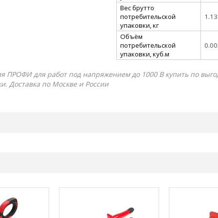
Вес брутто
потребительской
1.13
упаковки, кг
Объём
потребительской
0.0
упаковки, куб.м
 ПРОФИ для работ под напряжением до 1000 В купить по выгодн
ки. Доставка по Москве и России