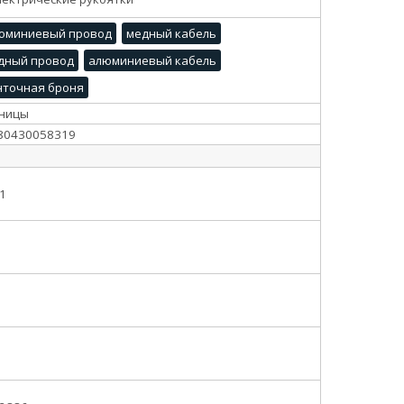
юминиевый провод
медный кабель
дный провод
алюминиевый кабель
нточная броня
ницы
80430058319
1