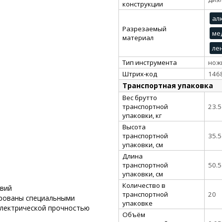
конструкции
ал
Разрезаемый
ме
материал
ле
Тип инструмента
нож
Штрих-код
146
Транспортная упаковка
Вес брутто
транспортной
23.5
упаковки, кг
Высота
транспортной
35.5
упаковки, см
Длина
транспортной
50.5
упаковки, см
Количество в
звий
транспортной
20
ированы специальными
упаковке
лектрической прочностью
Объём