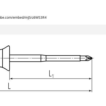
tube.com/embed/mJSrz6WS3R4