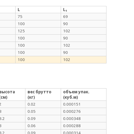
L
L₁
75
69
100
90
125
102
100
90
100
102
100
90
100
102
высота
вес брутто
объем упак.
(см)
(кг)
(куб.м)
2
0.02
0.000151
3
0.05
0.000276
3.2
0.09
0.000348
3
0.06
0.000288
3.2
0.09
0.000314