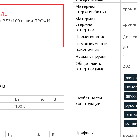
Материал
хром-в
стержня (биты)
ель
Материал
я PZ2x100 серия ПРОФИ
стержня
хром-в
отвертки
Наименование
Диэлек
Намагниченный
да
наконечник
Норма отгрузки
1
Общая длина
202
отвертки (мм)
для р
0 В
нама
двухк
Особенности
L
A
B
1
конструкции
рукоя
100.0
отвер
марки
Профиль
L
A
B
pozidri
1