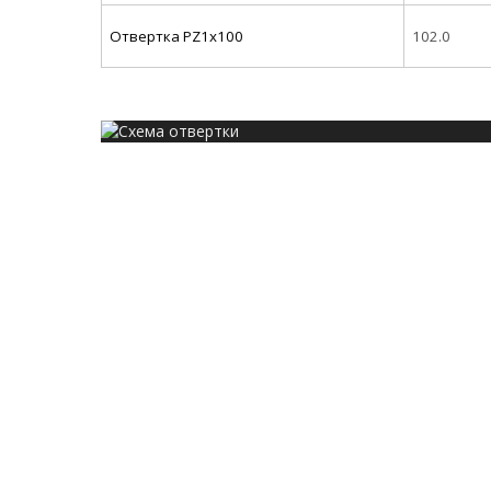
Отвертка
PZ1х100
102.0