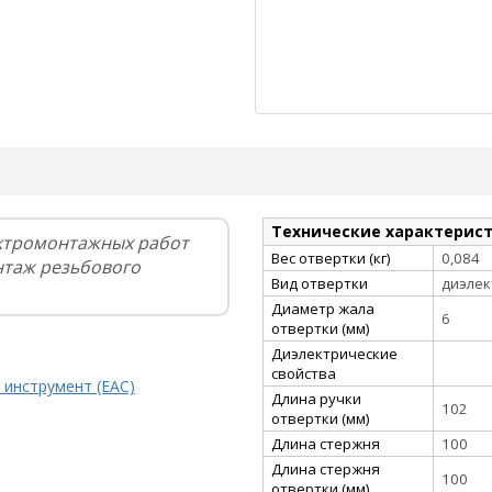
Технические характерис
ктромонтажных работ
Вес отвертки (кг)
0,084
нтаж резьбового
Вид отвертки
диэлек
Диаметр жала
6
отвертки (мм)
Диэлектрические
свойства
 инструмент (EAC)
Длина ручки
102
отвертки (мм)
Длина стержня
100
Длина стержня
100
отвертки (мм)