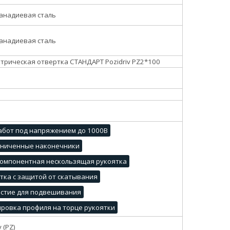
анадиевая сталь
анадиевая сталь
трическая отвертка СТАНДАРТ Pozidriv PZ2*100
абот под напряжением до 1000В
гниченные наконечники
омпонентная нескользящая рукоятка
тка с защитой от скатывания
стие для подвешивания
ровка профиля на торце рукоятки
v (PZ)