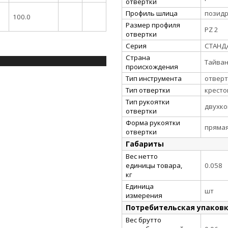
отвертки
Профиль шлица
позидр
100.0
Размер профиля
PZ 2
отвертки
Серия
СТАНД
Страна
Тайва
происхождения
Тип инструмента
отверт
Тип отвертки
кресто
Тип рукоятки
двухк
отвертки
Форма рукоятки
пряма
отвертки
Габариты
Вес нетто
единицы товара,
0.058
кг
Единица
шт
измерения
Потребительская упаков
Вес брутто