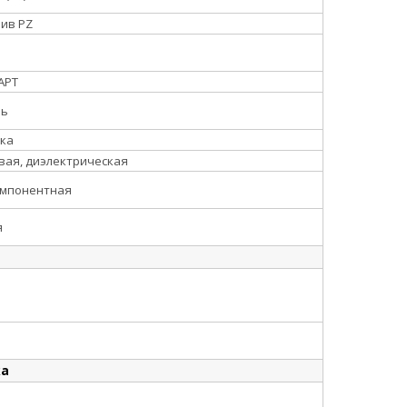
ив PZ
АРТ
нь
ка
вая, диэлектрическая
омпонентная
я
ка