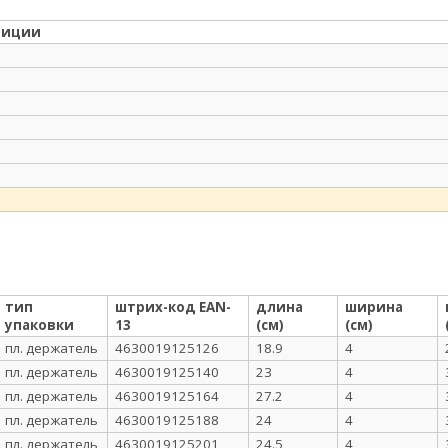
зиции
тип
штрих-код EAN-
длина
ширина
упаковки
13
(см)
(см)
пл. держатель
4630019125126
18.9
4
пл. держатель
4630019125140
23
4
пл. держатель
4630019125164
27.2
4
пл. держатель
4630019125188
24
4
пл. держатель
4630019125201
24.5
4