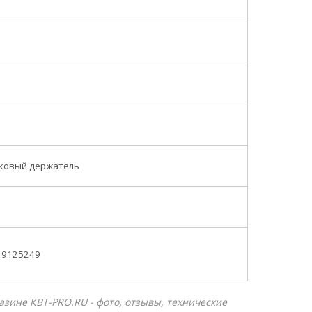
ковый держатель
19125249
газине КВТ-PRO.RU - фото, отзывы, технические