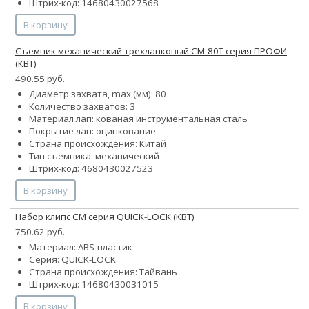
Штрих-код: 14680430027568
В корзину
Съемник механический трехлапковый СМ-80Т серия ПРОФИ
(КВТ)
490.55 руб.
Диаметр захвата, max (мм): 80
Количество захватов: 3
Материал лап: кованая инструментальная сталь
Покрытие лап: оцинкование
Страна происхождения: Китай
Тип съемника: механический
Штрих-код: 4680430027523
В корзину
Набор клипс СМ серия QUICK-LOCK (КВТ)
750.62 руб.
Материал: АВS-пластик
Серия: QUICK-LOCK
Страна происхождения: Тайвань
Штрих-код: 14680430031015
В корзину