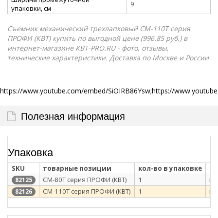
9
упаковки, см
Съемник механический трехлапковый СМ-110Т серия
ПРОФИ (КВТ) купить по выгодной цене (996.85 руб.) в
интернет-магазине КВТ-PRO.RU - фото, отзывы,
технические характеристики. Доставка по Москве и России
https://www.youtube.com/embed/SiOIRB86Ysw;https://www.youtu
Полезная информация
Упаковка
SKU
товарные позиции
кол-во в упаковке
ти
СМ-80Т серия ПРОФИ (КВТ)
1
ка
82125
СМ-110Т серия ПРОФИ (КВТ)
1
ка
82126