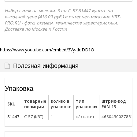
Набор сумок на молнии, 3 шт С-57 81447 купить по
выгодной цене (416.09 руб.) в интернет-магазине КВТ-
PRO.RU - фото, отзывы, технические характеристики.
Доставка по Москве и России
https://www.youtube.com/embed/3Vy-JIoDD1Q
Полезная информация
Упаковка
товарные
кол-во в
тип
штрих-код
SKU
позиции
упаковке
упаковки
EAN-13
81447
С-57 (КВТ)
1
п/э пакет
4680430027851