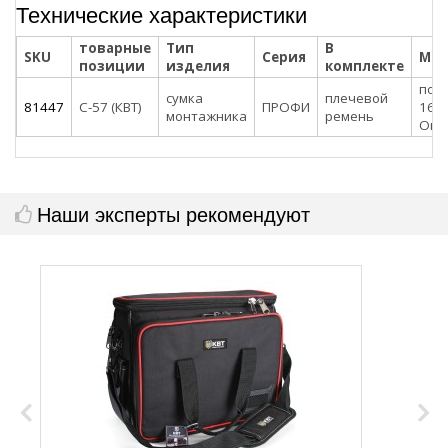
Технические характеристики
товарные
Тип
В
SKU
Серия
Мат
позиции
изделия
комплекте
пол
сумка
плечевой
81447
С-57 (КВТ)
ПРОФИ
168
монтажника
ремень
Окс
Наши эксперты рекомендуют