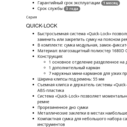
Гарантийный срок эксплуатации
1 месяц
Срок службы
3 года
Серия
QUICK-LOCK
Быстросъемная система «Quick-Lock» позволя
заменить или закрепить сумку на поясном ре
В комплекте: сумка модульная, замок-фиксат
Материал: влагозащитный полиэстер 1680D 
Конструкция:
1 основное отделение разделенное на 
1 дополнительный карман
7 наружных мини-карманов для узких п
Ширина клипсы под ремень: 55 мм
Съемная клипса и держатель системы «Quick-
ABS-пластика
Система «Quick-Lock» позволяет моментально
ремне
Прорезиненное дно сумки
Металлические заклепки в местах наибольшей
Компактная сумка для небольшого набора с
инструментов