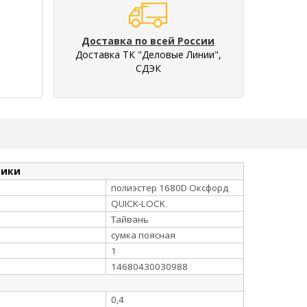
Доставка по всей России
Доставка ТК "Деловые Линии",
СДЭК
тики
полиэстер 1680D Оксфорд
QUICK-LOCK
Тайвань
сумка поясная
1
14680430030988
0,4