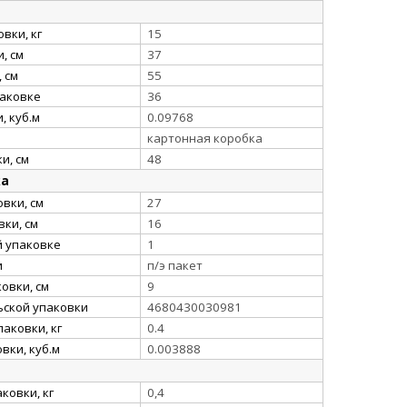
вки, кг
15
, см
37
 см
55
паковке
36
, куб.м
0.09768
картонная коробка
и, см
48
ка
вки, см
27
ки, см
16
й упаковке
1
и
п/э пакет
овки, см
9
ьской упаковки
4680430030981
аковки, кг
0.4
вки, куб.м
0.003888
ковки, кг
0,4