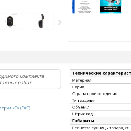
Технические характерис
ходимого комплекта
Материал
тажных работ
Серия
Страна происхождения
Тип изделия
Объем, л
серии «С» (EAC)
Штрих-код
Габариты
Вес нетто единицы товара, кг