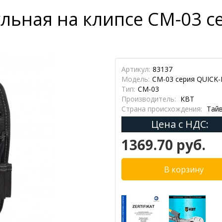
льная на клипсе СМ-03 с
Артикул:
83137
Модель:
СМ-03 серия QUICK
Тип:
СМ-03
Производитель:
КВТ
Страна происхождения:
Тайв
Цена с НДС:
1369.70 руб.