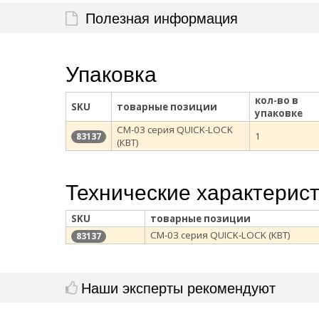
Полезная информация
Упаковка
кол-во в
SKU
товарные позиции
упаковке
СМ-03 серия QUICK-LOCK
1
83137
(КВТ)
Технические характерис
SKU
товарные позиции
СМ-03 серия QUICK-LOCK (КВТ)
83137
Наши эксперты рекомендуют