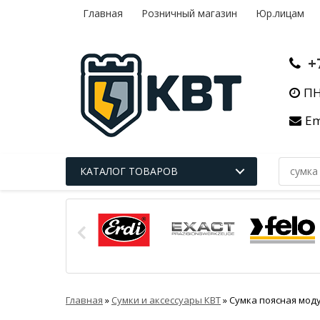
Главная
Розничный магазин
Юр.лицам
+
ПН
Em
КАТАЛОГ ТОВАРОВ
Главная
»
Сумки и аксессуары КВТ
»
Сумка поясная моду