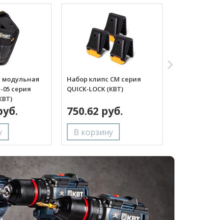
а модульная
Набор клипс СМ серия
Сумка поясн
-05 серия
QUICK-LOCK (КВТ)
на клипсе С
КВТ)
QUICK-LOCK 
руб.
750.62 руб.
быстросъем
3956.44 
«Quick-Lock»