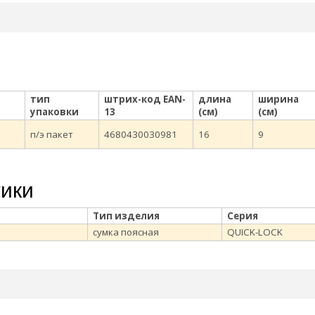
тип
штрих-код EAN-
длина
ширина
упаковки
13
(см)
(см)
п/э пакет
4680430030981
16
9
тики
Тип изделия
Серия
сумка поясная
QUICK-LOCK