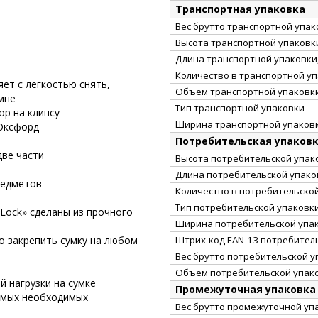
Транспортная упаковка
Вес брутто транспортной упако
Высота транспортной упаковки
Длина транспортной упаковки,
Количество в транспортной у
ет с легкостью снять,
Объём транспортной упаковки
мне
Тип транспортной упаковки
ор на клипсу
Ширина транспортной упаковк
Ок­сфорд
Потребительская упаков
две части
Высота потребительской упако
Длина потребительской упаков
редметов
Количество в потребительско
Тип потребительской упаковк
Lock» сделаны из прочного
Ширина потребительской упак
Штрих-код EAN-13 потребител
 закре­пить сумку на любом
Вес брутто потребительской уп
Объём потребительской упако
 на­грузки на сумке
Промежуточная упаковка
амых не­обходимых
Вес брутто промежуточной упа