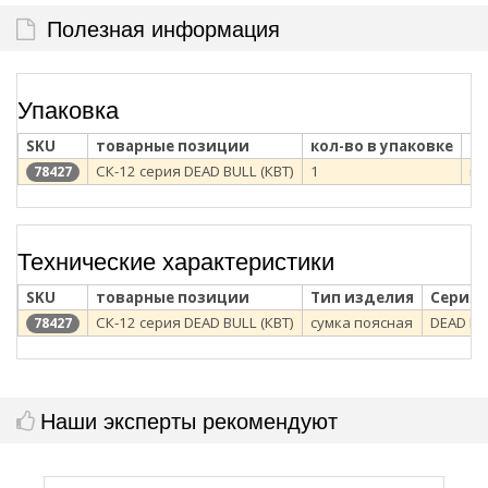
Полезная информация
Упаковка
SKU
товарные позиции
кол-во в упаковке
ти
СК-12 серия DEAD BULL (КВТ)
1
п/
78427
Технические характеристики
SKU
товарные позиции
Тип изделия
Серия
СК-12 серия DEAD BULL (КВТ)
сумка поясная
DEAD BU
78427
Наши эксперты рекомендуют