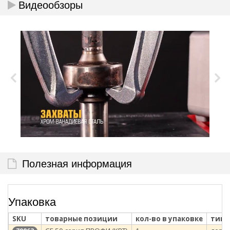
Видеообзоры
Полезная информация
Упаковка
SKU
товарные позиции
кол-во в упаковке
тип 