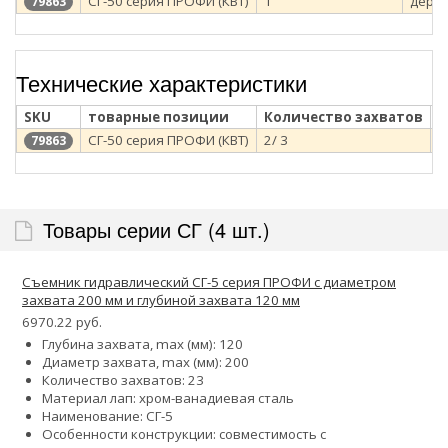
СГ-50 серия ПРОФИ (КВТ)
1
дере
79863
Технические характеристики
SKU
товарные позиции
Количество захватов
Д
СГ-50 серия ПРОФИ (КВТ)
2/ 3
4
79863
Товары серии СГ (4 шт.)
Съемник гидравлический СГ-5 серия ПРОФИ с диаметром
захвата 200 мм и глубиной захвата 120 мм
6970.22 руб.
Глубина захвата, max (мм): 120
Диаметр захвата, max (мм): 200
Количество захватов:
2
3
Материал лап: хром-ванадиевая сталь
Наименование: СГ-5
Особенности конструкции: совместимость с