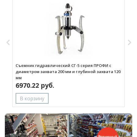
Съемник гидравлический СГ-5 серия ПРОФИ с
С
диаметром захвата 200 мм и глубиной захвата 120
д
мм
6970.22 руб.