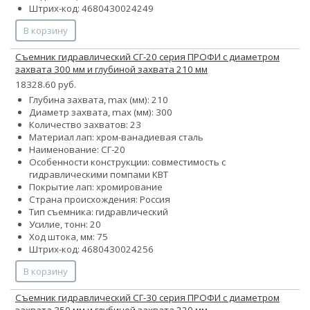
Штрих-код: 4680430024249
В корзину
Съемник гидравлический СГ-20 серия ПРОФИ с диаметром
захвата 300 мм и глубиной захвата 210 мм
18328.60 руб.
Глубина захвата, max (мм): 210
Диаметр захвата, max (мм): 300
Количество захватов:
2
3
Материал лап: хром-ванадиевая сталь
Наименование: СГ-20
Особенности конструкции: совместимость с
гидравлическими помпами КВТ
Покрытие лап: хромирование
Страна происхождения: Россия
Тип съемника: гидравлический
Усилие, тонн: 20
Ход штока, мм: 75
Штрих-код: 4680430024256
В корзину
Съемник гидравлический СГ-30 серия ПРОФИ с диаметром
захвата 350 мм и глубиной захвата 220 мм