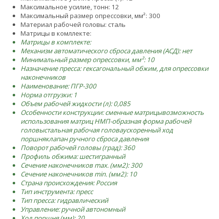
Максимальное усилие, тонн: 12
Максимальный размер опрессовки, мм²: 300
Материал рабочей головы: сталь
Матрицы в комллекте:
Матрицы в комплекте:
Механизм автоматического сброса давления (АСД): нет
Минимальный размер опрессовки, мм²: 10
Назначение пресса: гексагональный обжим, для опрессовки
наконечников
Наименование: ПГР-300
Норма отгрузки: 1
Объем рабочей жидкости (л): 0,085
Особенности конструкции:
сменные матрицы
возможность
использования матриц НМ
П-образная форма рабочей
головы
стальная рабочая голова
ускоренный ход
поршня
клапан ручного сброса давления
Поворот рабочей головы (град): 360
Профиль обжима: шестигранный
Сечение наконечников max. (мм2): 300
Сечение наконечников min. (мм2): 10
Страна происхождения: Россия
Тип инструмента: пресс
Тип пресса: гидравлический
Управление: ручной автономный
Ход поршня (мм): 20