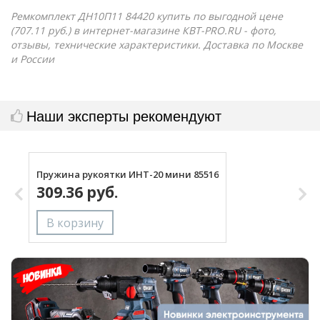
Ремкомплект ДН10П11 84420 купить по выгодной цене
(707.11 руб.) в интернет-магазине КВТ-PRO.RU - фото,
отзывы, технические характеристики. Доставка по Москве
и России
Наши эксперты рекомендуют
Пружина рукоятки ИНТ-20 мини 85516
Р
309.36 руб.