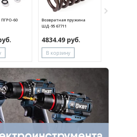
 ПГРО-60
Возвратная пружина
Фиксирующа
ШД-95 67711
пуансона с 
67712
руб.
4834.49 руб.
4530.90 