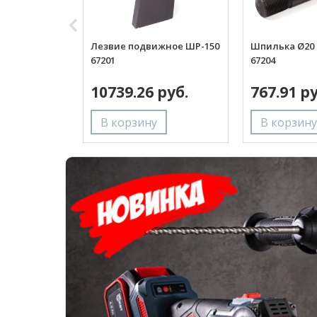
Лезвие подвижное ШР-150
Шпилька Ø20 
67201
67204
10739.26 руб.
767.91 ру