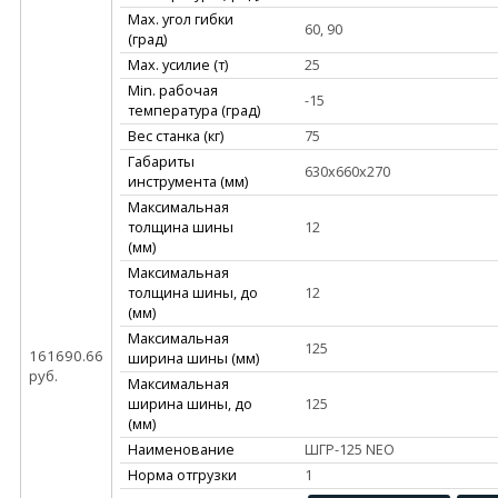
Max. угол гибки
60, 90
(град)
Max. усилие (т)
25
Min. рабочая
-15
температура (град)
Вес станка (кг)
75
Габариты
630х660х270
инструмента (мм)
Максимальная
толщина шины
12
(мм)
Максимальная
толщина шины, до
12
(мм)
Максимальная
125
161690.66
ширина шины (мм)
руб.
Максимальная
ширина шины, до
125
(мм)
Наименование
ШГР-125 NEO
Норма отгрузки
1