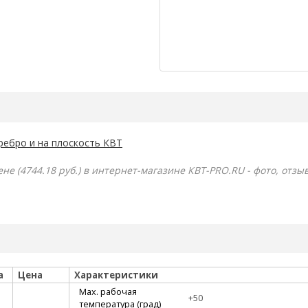
 ребро и на плоскость КВТ
е (4744.18 руб.) в интернет-магазине КВТ-PRO.RU - фото, отзы
а
Цена
Характеристики
Max. рабочая
+50
температура (град)