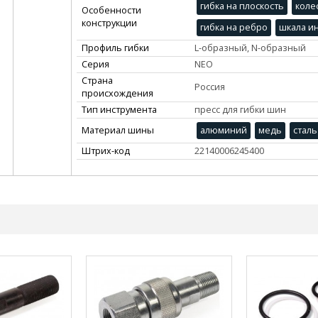
гибка на плоскость
коле
Особенности
конструкции
гибка на ребро
шкала ин
Профиль гибки
L-образный, N-образный
Серия
NEO
Страна
Россия
происхождения
Тип инструмента
пресс для гибки шин
Материал шины
алюминий
медь
сталь
Штрих-код
22140006245400