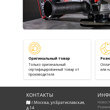
Оригинальный товар
Розн
Только оригинальный
Опла
сертифицированный товар от
или н
производителя
КОНТАКТЫ
ИНФ
г.Москва, ул.Братиславская,
Новост
Рознич
д.14