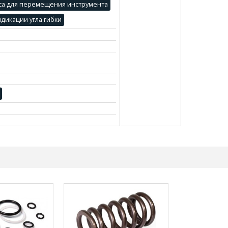
са для перемещения инструмента
дикации угла гибки