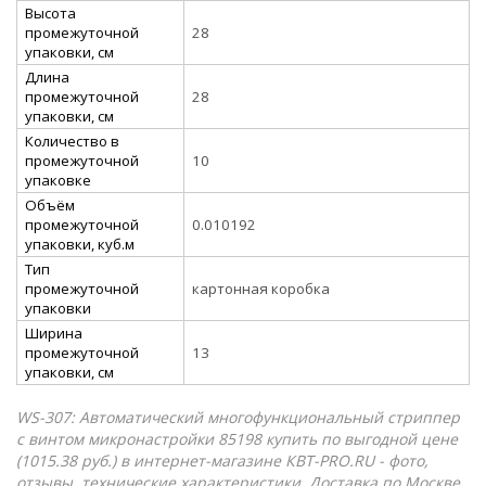
Высота
промежуточной
28
упаковки, см
Длина
промежуточной
28
упаковки, см
Количество в
промежуточной
10
упаковке
Объём
промежуточной
0.010192
упаковки, куб.м
Тип
промежуточной
картонная коробка
упаковки
Ширина
промежуточной
13
упаковки, см
WS-307: Автоматический многофункциональный стриппер
с винтом микронастройки 85198 купить по выгодной цене
(1015.38 руб.) в интернет-магазине КВТ-PRO.RU - фото,
отзывы, технические характеристики. Доставка по Москве