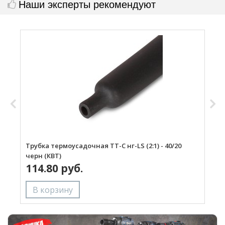
Наши эксперты рекомендуют
Трубка термоусадочная ТТ-С нг-LS (2:1) - 40/20
Д
черн (КВТ)
с
114.80 руб.