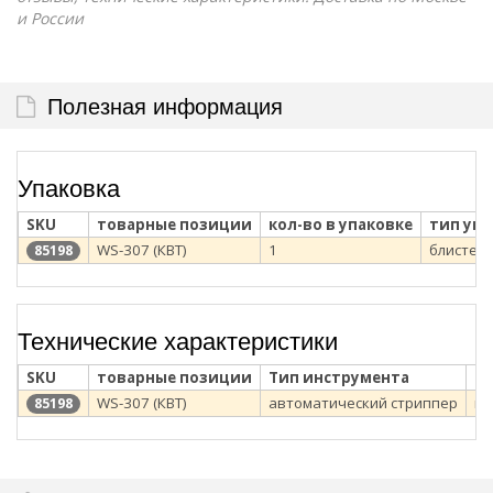
и России
Полезная информация
Упаковка
SKU
товарные позиции
кол-во в упаковке
тип уп
WS-307 (КВТ)
1
блистер
85198
Технические характеристики
SKU
товарные позиции
Тип инструмента
Ти
WS-307 (КВТ)
автоматический стриппер
кр
85198