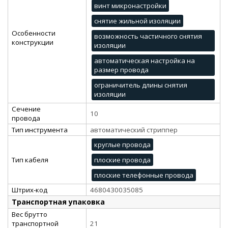
винт микронастройки
снятие жильной изоляции
Особенности
возможность частичного снятия
конструкции
изоляции
автоматическая настройка на
размер провода
ограничитель длины снятия
изоляции
Сечение
10
провода
Тип инструмента
автоматический стриппер
круглые провода
Тип кабеля
плоские провода
плоские телефонные провода
Штрих-код
4680430035085
Транспортная упаковка
Вес брутто
транспортной
21