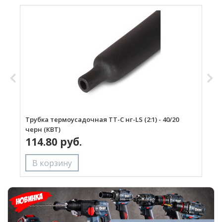
Трубка термоусадочная ТТ-С нг-LS (2:1) - 40/20
Л
черн (КВТ)
(
114.80 руб.