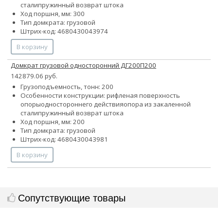
стали
пружинный возврат штока
Ход поршня, мм: 300
Тип домкрата: грузовой
Штрих-код: 4680430043974
В корзину
Домкрат грузовой односторонний ДГ200П200
142879.06 руб.
Грузоподъемность, тонн: 200
Особенности конструкции:
рифленая поверхность
опоры
одностороннего действия
опора из закаленной
стали
пружинный возврат штока
Ход поршня, мм: 200
Тип домкрата: грузовой
Штрих-код: 4680430043981
В корзину
Сопутствующие товары