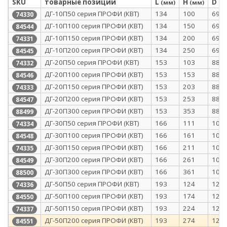
SKU
товарные позиции
L
H
D
(мм)
(мм)
(м
ДГ-10П50 серия ПРОФИ (КВТ)
134
100
69
74330
ДГ-10П100 серия ПРОФИ (КВТ)
134
150
69
84544
ДГ-10П150 серия ПРОФИ (КВТ)
134
200
69
74331
ДГ-10П200 серия ПРОФИ (КВТ)
134
250
69
84545
ДГ-20П50 серия ПРОФИ (КВТ)
153
103
88
74332
ДГ-20П100 серия ПРОФИ (КВТ)
153
153
88
84546
ДГ-20П150 серия ПРОФИ (КВТ)
153
203
88
74333
ДГ-20П200 серия ПРОФИ (КВТ)
153
253
88
84547
ДГ-20П300 серия ПРОФИ (КВТ)
153
353
88
88499
ДГ-30П50 серия ПРОФИ (КВТ)
166
111
101
74334
ДГ-30П100 серия ПРОФИ (КВТ)
166
161
101
84548
ДГ-30П150 серия ПРОФИ (КВТ)
166
211
101
74335
ДГ-30П200 серия ПРОФИ (КВТ)
166
261
101
84549
ДГ-30П300 серия ПРОФИ (КВТ)
166
361
101
88500
ДГ-50П50 серия ПРОФИ (КВТ)
193
124
128
74336
ДГ-50П100 серия ПРОФИ (КВТ)
193
174
128
84550
ДГ-50П150 серия ПРОФИ (КВТ)
193
224
128
74337
ДГ-50П200 серия ПРОФИ (КВТ)
193
274
128
84551