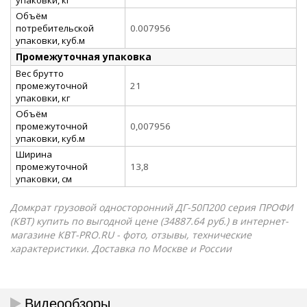
Объём
потребительской
0.007956
упаковки, куб.м
Промежуточная упаковка
Вес брутто
промежуточной
21
упаковки, кг
Объём
промежуточной
0,007956
упаковки, куб.м
Ширина
промежуточной
13,8
упаковки, см
Домкрат грузовой односторонний ДГ-50П200 серия ПРОФИ
(КВТ) купить по выгодной цене (34887.64 руб.) в интернет-
магазине КВТ-PRO.RU - фото, отзывы, технические
характеристики. Доставка по Москве и России
Видеообзоры