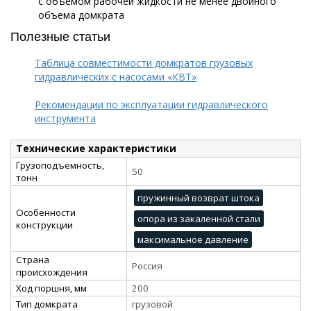
с объемом рабочей жидкости не менее двойного
объема домкрата
Полезные статьи
Таблица совместимости домкратов грузовых
гидравлических с насосами «КВТ»
Рекомендации по эксплуатации гидравлического
инструмента
Технические характеристики
Грузоподъемность,
50
тонн
пружинный возврат штока
Особенности
опора из закаленной стали
конструкции
максимальное давление
Страна
Россия
происхождения
Ход поршня, мм
200
Тип домкрата
грузовой