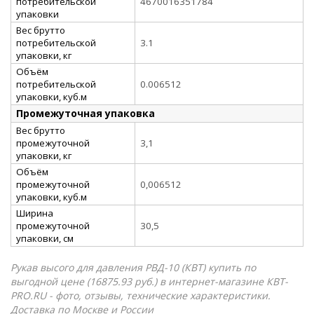
потребительской
4670016351784
упаковки
Вес брутто
потребительской
3.1
упаковки, кг
Объём
потребительской
0.006512
упаковки, куб.м
Промежуточная упаковка
Вес брутто
промежуточной
3,1
упаковки, кг
Объём
промежуточной
0,006512
упаковки, куб.м
Ширина
промежуточной
30,5
упаковки, см
Рукав высого для давления РВД-10 (КВТ) купить по
выгодной цене (16875.93 руб.) в интернет-магазине КВТ-
PRO.RU - фото, отзывы, технические характеристики.
Доставка по Москве и России