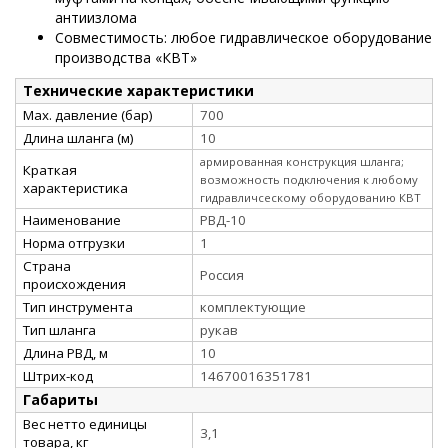
антиизлома
Совместимость: любое гидравлическое оборудование
производства «КВТ»
Технические характеристики
Max. давление (бар)
700
Длина шланга (м)
10
армированная конструкция шланга;
Краткая
возможность подключения к любому
характеристика
гидравличсескому оборудованию КВТ
Наименование
РВД-10
Норма отгрузки
1
Страна
Россия
происхождения
Тип инструмента
комплектующие
Тип шланга
рукав
Длина РВД, м
10
Штрих-код
14670016351781
Габариты
Вес нетто единицы
3,1
товара, кг