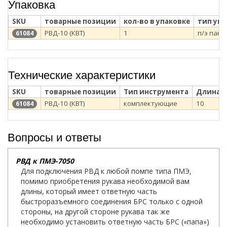
Упаковка
SKU
товарные позиции
кол-во в упаковке
тип уп
РВД-10 (КВТ)
1
п/э паке
61084
Технические характеристики
SKU
товарные позиции
Тип инструмента
Длина Р
РВД-10 (КВТ)
комплектующие
10
61084
Вопросы и ответы
РВД к ПМЭ-7050
Для подключения РВД к любой помпе типа ПМЭ,
помимо приобретения рукава необходимой вам
длины, который имеет ответную часть
быстроразъемного соединения БРС только с одной
стороны, на другой стороне рукава так же
необходимо установить ответную часть БРС («папа»)