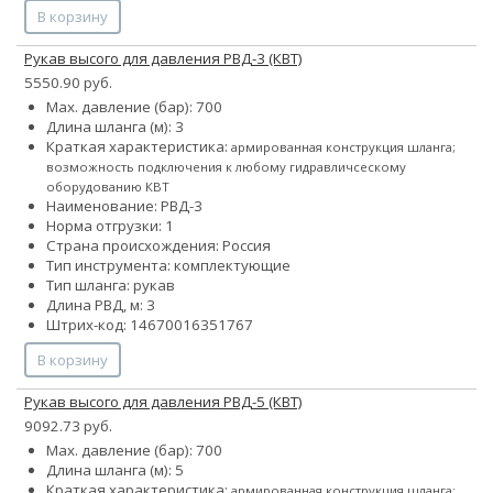
В корзину
Рукав высого для давления РВД-3 (КВТ)
5550.90 руб.
Max. давление (бар): 700
Длина шланга (м): 3
Краткая характеристика:
армированная конструкция шланга;
возможность подключения к любому гидравличсескому
оборудованию КВТ
Наименование: РВД-3
Норма отгрузки: 1
Страна происхождения: Россия
Тип инструмента: комплектующие
Тип шланга: рукав
Длина РВД, м: 3
Штрих-код: 14670016351767
В корзину
Рукав высого для давления РВД-5 (КВТ)
9092.73 руб.
Max. давление (бар): 700
Длина шланга (м): 5
Краткая характеристика:
армированная конструкция шланга;