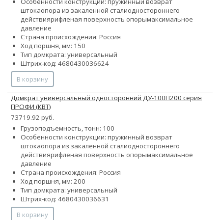
Особенности конструкции:
пружинный возврат
штока
опора из закаленной стали
одностороннего
действия
рифленая поверхность опоры
максимальное
давление
Страна происхождения: Россия
Ход поршня, мм: 150
Тип домкрата: универсальный
Штрих-код: 4680430036624
В корзину
Домкрат универсальный односторонний ДУ-100П200 серия
ПРОФИ (КВТ)
73719.92 руб.
Грузоподъемность, тонн: 100
Особенности конструкции:
пружинный возврат
штока
опора из закаленной стали
одностороннего
действия
рифленая поверхность опоры
максимальное
давление
Страна происхождения: Россия
Ход поршня, мм: 200
Тип домкрата: универсальный
Штрих-код: 4680430036631
В корзину