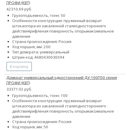
ПРОФИ (КВТ)
42310.69 руб.
Грузоподъемность, тонн: 50
Особенности конструкции:
пружинный возврат
штока
опора из закаленной стали
одностороннего
действия
рифленая поверхность опоры
максимальное
давление
Страна происхождения: Россия
Ход поршня, мм: 200
Тип домкрата: универсальный
Штрих-код: 4680430036594
В корзину
Домкрат универсальный односторонний ДУ-100П50 серия
ПРОФИ (КВТ)
33371.02 руб.
Грузоподъемность, тонн: 100
Особенности конструкции:
пружинный возврат
штока
опора из закаленной стали
одностороннего
действия
рифленая поверхность опоры
максимальное
давление
Страна происхождения: Россия
Ход поршня, мм: 50