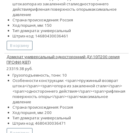
штока
опора из закаленной стали
одностороннего
действия
рифленая поверхность опоры
максимальное
давление
Страна происхождения: Россия
Ход поршня, мм: 150
Тип домкрата: универсальный
Штрих-код: 14680430036461
В корзину
Домкрат универсальный односторонний ДУ-10П200 серия
ПРОФИ (КВТ)
23319.38 руб.
Грузоподъемность, тонн: 10
Особенности конструкции: <span>пружинный возврат
штока</span><span>опора из закаленной стали</span>
<span>одностороннего действия</span><span>рифленая
поверхность опоры</span><span>максимальное
давление
Страна происхождения: Россия
Ход поршня, мм: 200
Тип домкрата: универсальный
Штрих-код: 4680430036471
В корзину