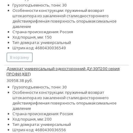
Грузоподъемность, тонн: 30
Особенности конструкции:
пружинный возврат
штока
опора из закаленной стали
одностороннего
действия
рифленая поверхность опоры
максимальное
давление
Страна происхождения: Россия
Ход поршня, мм: 150
Тип домкрата: универсальный
Штрих-код: 4680430036549
В корзину
Домкрат универсальный односторонний ДУ-30П200 серия
ПРОФИ (КВТ)
30958.38 руб.
Грузоподъемность, тонн: 30
Особенности конструкции:
пружинный возврат
штока
опора из закаленной стали
одностороннего
действия
рифленая поверхность опоры
максимальное
давление
Страна происхождения: Россия
Ход поршня, мм: 200
Тип домкрата: универсальный
Штрих-код: 4680430036556