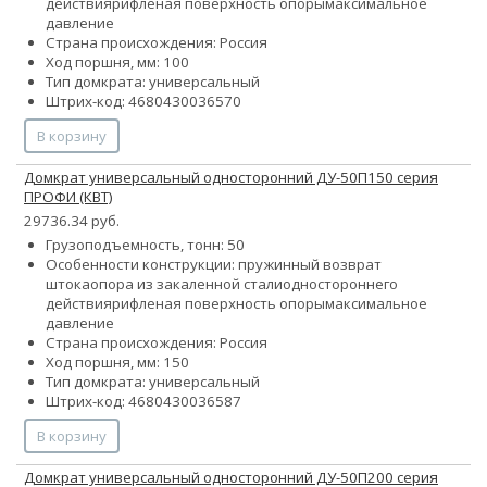
действия
рифленая поверхность опоры
максимальное
давление
Страна происхождения: Россия
Ход поршня, мм: 100
Тип домкрата: универсальный
Штрих-код: 4680430036570
В корзину
Домкрат универсальный односторонний ДУ-50П150 серия
ПРОФИ (КВТ)
29736.34 руб.
Грузоподъемность, тонн: 50
Особенности конструкции:
пружинный возврат
штока
опора из закаленной стали
одностороннего
действия
рифленая поверхность опоры
максимальное
давление
Страна происхождения: Россия
Ход поршня, мм: 150
Тип домкрата: универсальный
Штрих-код: 4680430036587
В корзину
Домкрат универсальный односторонний ДУ-50П200 серия