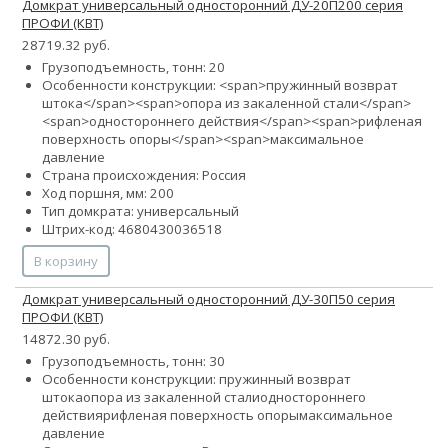
Домкрат универсальный односторонний ДУ-20П200 серия
ПРОФИ (КВТ)
28719.32 руб.
Грузоподъемность, тонн: 20
Особенности конструкции: <span>пружинный возврат
штока</span><span>опора из закаленной стали</span>
<span>одностороннего действия</span><span>рифленая
поверхность опоры</span><span>максимальное
давление
Страна происхождения: Россия
Ход поршня, мм: 200
Тип домкрата: универсальный
Штрих-код: 4680430036518
В корзину
Домкрат универсальный односторонний ДУ-30П50 серия
ПРОФИ (КВТ)
14872.30 руб.
Грузоподъемность, тонн: 30
Особенности конструкции:
пружинный возврат
штока
опора из закаленной стали
одностороннего
действия
рифленая поверхность опоры
максимальное
давление