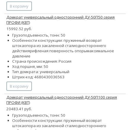
В корзину
Домкрат универсальный односторонний ДУ-50П50 серия
ПРОФИ (КВТ)
15992.52 руб.
Грузоподъемность, тонн: 50
Особенности конструкции:
пружинный возврат
штока
опора из закаленной стали
одностороннего
действия
рифленая поверхность опоры
максимальное
давление
Страна происхождения: Россия
Ход поршня, мм: 50
Тип домкрата: универсальный
Штрих-код: 4680430036563
В корзину
Домкрат универсальный односторонний ДУ-50П100 серия
ПРОФИ (КВТ)
20483.41 руб.
Грузоподъемность, тонн: 50
Особенности конструкции:
пружинный возврат
штока
опора из закаленной стали
одностороннего