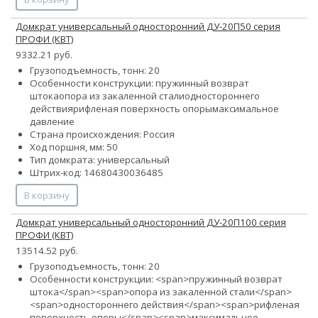
Домкрат универсальный односторонний ДУ-20П50 серия
ПРОФИ (КВТ)
9332.21 руб.
Грузоподъемность, тонн: 20
Особенности конструкции:
пружинный возврат
штока
опора из закаленной стали
одностороннего
действия
рифленая поверхность опоры
максимальное
давление
Страна происхождения: Россия
Ход поршня, мм: 50
Тип домкрата: универсальный
Штрих-код: 14680430036485
В корзину
Домкрат универсальный односторонний ДУ-20П100 серия
ПРОФИ (КВТ)
13514.52 руб.
Грузоподъемность, тонн: 20
Особенности конструкции: <span>пружинный возврат
штока</span><span>опора из закаленной стали</span>
<span>одностороннего действия</span><span>рифленая
поверхность опоры</span><span>максимальное