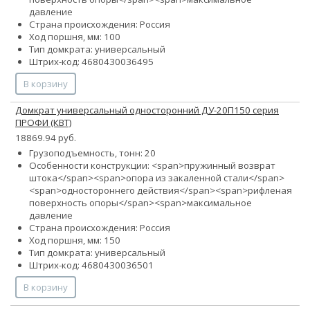
давление
Страна происхождения: Россия
Ход поршня, мм: 100
Тип домкрата: универсальный
Штрих-код: 4680430036495
В корзину
Домкрат универсальный односторонний ДУ-20П150 серия
ПРОФИ (КВТ)
18869.94 руб.
Грузоподъемность, тонн: 20
Особенности конструкции: <span>пружинный возврат
штока</span><span>опора из закаленной стали</span>
<span>одностороннего действия</span><span>рифленая
поверхность опоры</span><span>максимальное
давление
Страна происхождения: Россия
Ход поршня, мм: 150
Тип домкрата: универсальный
Штрих-код: 4680430036501
В корзину