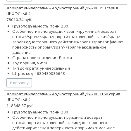
Домкрат универсальный односторонний ДУ-200П50 серия
ПРОФИ (КВТ)
78010.34 руб.
Грузоподъемность, тонн: 200
Особенности конструкции: <span>пружинный возврат
штока</span><span>опора из закаленной стали</span>
<span>одностороннего действия</span><span>рифленая
поверхность опоры</span><span>максимальное
давление
Страна происхождения: Россия
Ход поршня, мм: 50
Тип домкрата: универсальный
Штрих-код: 4680430036648
В корзину
Домкрат универсальный односторонний ДУ-200П150 серия
ПРОФИ (КВТ)
118348.37 руб.
Грузоподъемность, тонн: 200
Особенности конструкции:
пружинный возврат
штока
опора из закаленной стали
одностороннего
действия
рифленая поверхность опоры
максимальное