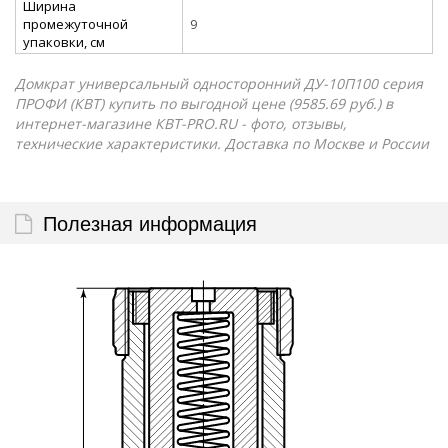
Ширина
промежуточной
9
упаковки, см
Домкрат универсальный односторонний ДУ-10П100 серия
ПРОФИ (КВТ) купить по выгодной цене (9585.69 руб.) в
интернет-магазине КВТ-PRO.RU - фото, отзывы,
технические характеристики. Доставка по Москве и России
Полезная информация