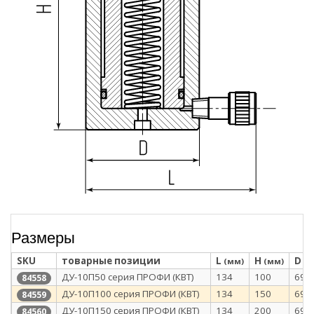
Размеры
SKU
товарные позиции
L
H
D
(мм)
(мм)
(м
ДУ-10П50 серия ПРОФИ (КВТ)
134
100
69
84558
ДУ-10П100 серия ПРОФИ (КВТ)
134
150
69
84559
ДУ-10П150 серия ПРОФИ (КВТ)
134
200
69
84560