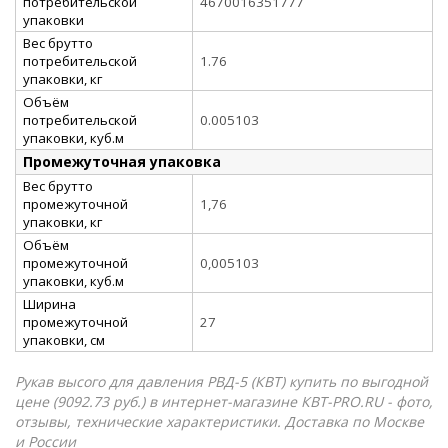
потребительской
4670016351777
упаковки
Вес брутто
потребительской
1.76
упаковки, кг
Объём
потребительской
0.005103
упаковки, куб.м
Промежуточная упаковка
Вес брутто
промежуточной
1,76
упаковки, кг
Объём
промежуточной
0,005103
упаковки, куб.м
Ширина
промежуточной
27
упаковки, см
Рукав высого для давления РВД-5 (КВТ) купить по выгодной
цене (9092.73 руб.) в интернет-магазине КВТ-PRO.RU - фото,
отзывы, технические характеристики. Доставка по Москве
и России