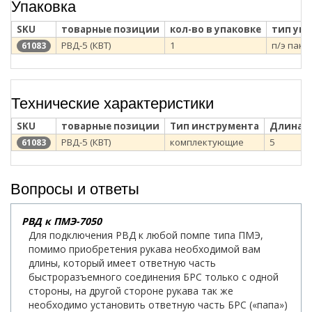
Упаковка
SKU
товарные позиции
кол-во в упаковке
тип уп
РВД-5 (КВТ)
1
п/э паке
61083
Технические характеристики
SKU
товарные позиции
Тип инструмента
Длина Р
РВД-5 (КВТ)
комплектующие
5
61083
Вопросы и ответы
РВД к ПМЭ-7050
Для подключения РВД к любой помпе типа ПМЭ,
помимо приобретения рукава необходимой вам
длины, который имеет ответную часть
быстроразъемного соединения БРС только с одной
стороны, на другой стороне рукава так же
необходимо установить ответную часть БРС («папа»)