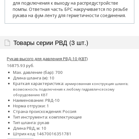
для подключения к выходу на распредустройстве
помпы. Ответная часть БРС накручивается по резьбе
рукава на фум-ленту для герметичности соединения.
Товары серии РВД (3 шт.)
Рукав высого для давления РВД-10 (КВТ)
16875.93 руб.
Max. давление (бар): 700
Длина шланга (м): 10
Краткая характеристика:
армированная конструкция шланга;
возможность подключения к любому гидравличсескому
оборудованию КВТ
Наименование: РВД-10
Норма отгрузки: 1
Страна происхождения: Россия
Тип инструмента: комплектующие
Тип шланга: рукав
Длина РВД, м: 10
Штрих-код: 14670016351781