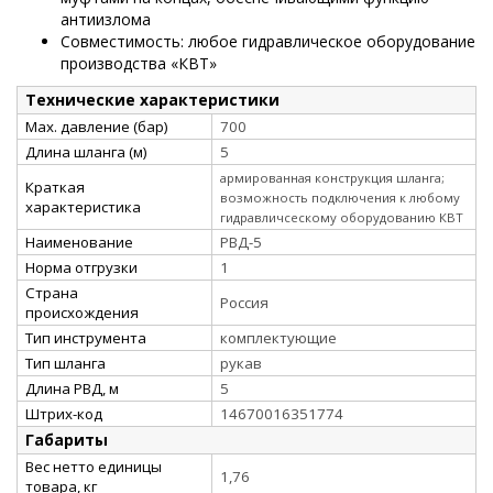
антиизлома
Совместимость: любое гидравлическое оборудование
производства «КВТ»
Технические характеристики
Max. давление (бар)
700
Длина шланга (м)
5
армированная конструкция шланга;
Краткая
возможность подключения к любому
характеристика
гидравличсескому оборудованию КВТ
Наименование
РВД-5
Норма отгрузки
1
Страна
Россия
происхождения
Тип инструмента
комплектующие
Тип шланга
рукав
Длина РВД, м
5
Штрих-код
14670016351774
Габариты
Вес нетто единицы
1,76
товара, кг