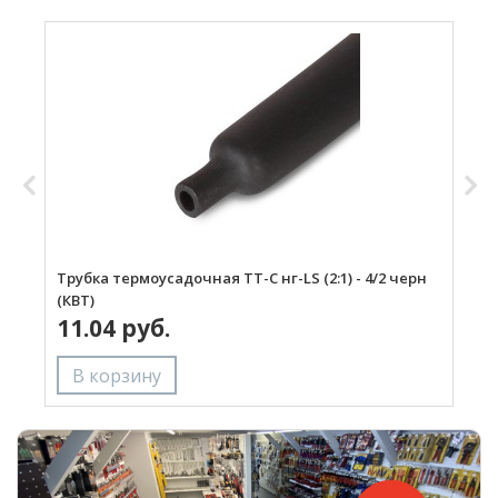
Трубка термоусадочная ТТ-С нг-LS (2:1) - 4/2 черн
Т
(КВТ)
ч
11.04 руб.