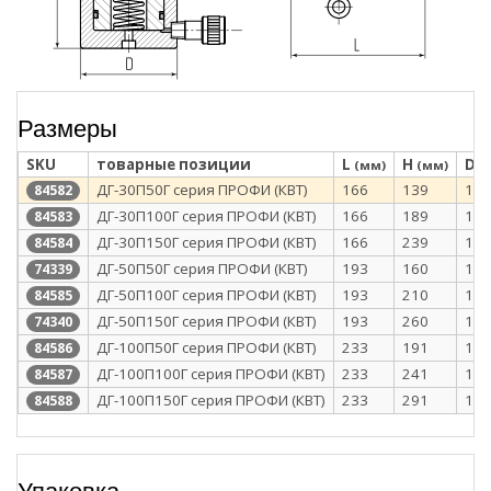
Размеры
SKU
товарные позиции
L
H
D
(мм)
(мм)
(
ДГ-30П50Г серия ПРОФИ (КВТ)
166
139
101
84582
ДГ-30П100Г серия ПРОФИ (КВТ)
166
189
101
84583
ДГ-30П150Г серия ПРОФИ (КВТ)
166
239
101
84584
ДГ-50П50Г серия ПРОФИ (КВТ)
193
160
128
74339
ДГ-50П100Г серия ПРОФИ (КВТ)
193
210
128
84585
ДГ-50П150Г серия ПРОФИ (КВТ)
193
260
128
74340
ДГ-100П50Г серия ПРОФИ (КВТ)
233
191
168
84586
ДГ-100П100Г серия ПРОФИ (КВТ)
233
241
168
84587
ДГ-100П150Г серия ПРОФИ (КВТ)
233
291
168
84588
Упаковка