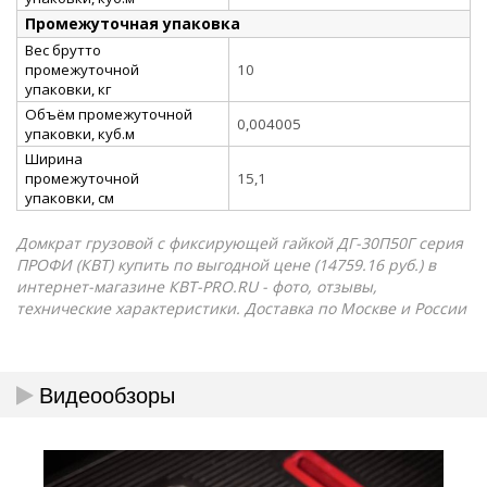
Промежуточная упаковка
Вес брутто
промежуточной
10
упаковки, кг
Объём промежуточной
0,004005
упаковки, куб.м
Ширина
промежуточной
15,1
упаковки, см
Домкрат грузовой с фиксирующей гайкой ДГ-30П50Г серия
ПРОФИ (КВТ) купить по выгодной цене (14759.16 руб.) в
интернет-магазине КВТ-PRO.RU - фото, отзывы,
технические характеристики. Доставка по Москве и России
Видеообзоры