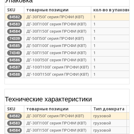
SKU
товарные позиции
кол-во в упаковке
ДГ-30П50Г серия ПРОФИ (КВТ)
1
84582
ДГ-30П100Г серия ПРОФИ (КВТ)
1
84583
ДГ-30П150Г серия ПРОФИ (КВТ)
1
84584
ДГ-50П50Г серия ПРОФИ (КВТ)
1
74339
ДГ-50П100Г серия ПРОФИ (КВТ)
1
84585
ДГ-50П150Г серия ПРОФИ (КВТ)
1
74340
ДГ-100П50Г серия ПРОФИ (КВТ)
1
84586
ДГ-100П100Г серия ПРОФИ (КВТ)
1
84587
ДГ-100П150Г серия ПРОФИ (КВТ)
1
84588
Технические характеристики
SKU
товарные позиции
Тип домкрата
Гр
ДГ-30П50Г серия ПРОФИ (КВТ)
грузовой
30
84582
ДГ-30П100Г серия ПРОФИ (КВТ)
грузовой
30
84583
ДГ-30П150Г серия ПРОФИ (КВТ)
грузовой
30
84584