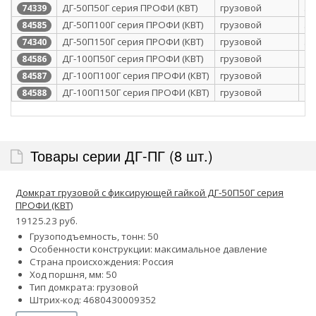
ДГ-50П50Г серия ПРОФИ (КВТ)
грузовой
50
74339
ДГ-50П100Г серия ПРОФИ (КВТ)
грузовой
50
84585
ДГ-50П150Г серия ПРОФИ (КВТ)
грузовой
50
74340
ДГ-100П50Г серия ПРОФИ (КВТ)
грузовой
10
84586
ДГ-100П100Г серия ПРОФИ (КВТ)
грузовой
10
84587
ДГ-100П150Г серия ПРОФИ (КВТ)
грузовой
10
84588
Товары серии ДГ-ПГ (8 шт.)
Домкрат грузовой с фиксирующей гайкой ДГ-50П50Г серия
ПРОФИ (КВТ)
19125.23 руб.
Грузоподъемность, тонн: 50
Особенности конструкции:
максимальное давление
Страна происхождения: Россия
Ход поршня, мм: 50
Тип домкрата: грузовой
Штрих-код: 4680430009352