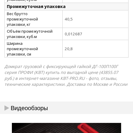
Промежуточная упаковка
Вес брутто
промежуточной
40,5
упаковки, кг
Объём промежуточной
0,012687
упаковки, куб.м
Ширина
промежуточной
20,8
упаковки, см
Домкрат грузовой с фиксирующей гайкой ДГ-100П100Г
серия ПРОФИ (КВТ) купить по выгодной цене (43855.07
руб.) в интернет-магазине КВТ-PRO.RU - фото, отзывы,
технические характеристики. Доставка по Москве и России
Видеообзоры