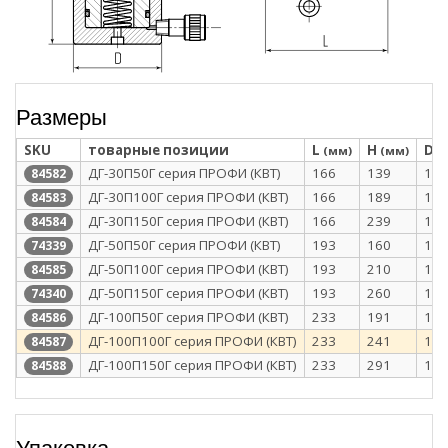
Размеры
SKU
товарные позиции
L
H
D
(мм)
(мм)
(
ДГ-30П50Г серия ПРОФИ (КВТ)
166
139
101
84582
ДГ-30П100Г серия ПРОФИ (КВТ)
166
189
101
84583
ДГ-30П150Г серия ПРОФИ (КВТ)
166
239
101
84584
ДГ-50П50Г серия ПРОФИ (КВТ)
193
160
128
74339
ДГ-50П100Г серия ПРОФИ (КВТ)
193
210
128
84585
ДГ-50П150Г серия ПРОФИ (КВТ)
193
260
128
74340
ДГ-100П50Г серия ПРОФИ (КВТ)
233
191
168
84586
ДГ-100П100Г серия ПРОФИ (КВТ)
233
241
168
84587
ДГ-100П150Г серия ПРОФИ (КВТ)
233
291
168
84588
Упаковка