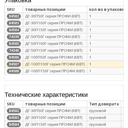
SKU
товарные позиции
кол-во в упаковке
ДГ-30П50Г серия ПРОФИ (КВТ)
1
84582
ДГ-30П100Г серия ПРОФИ (КВТ)
1
84583
ДГ-30П150Г серия ПРОФИ (КВТ)
1
84584
ДГ-50П50Г серия ПРОФИ (КВТ)
1
74339
ДГ-50П100Г серия ПРОФИ (КВТ)
1
84585
ДГ-50П150Г серия ПРОФИ (КВТ)
1
74340
ДГ-100П50Г серия ПРОФИ (КВТ)
1
84586
ДГ-100П100Г серия ПРОФИ (КВТ)
1
84587
ДГ-100П150Г серия ПРОФИ (КВТ)
1
84588
Технические характеристики
SKU
товарные позиции
Тип домкрата
Гр
ДГ-30П50Г серия ПРОФИ (КВТ)
грузовой
30
84582
ДГ-30П100Г серия ПРОФИ (КВТ)
грузовой
30
84583
ДГ-30П150Г серия ПРОФИ (КВТ)
грузовой
30
84584