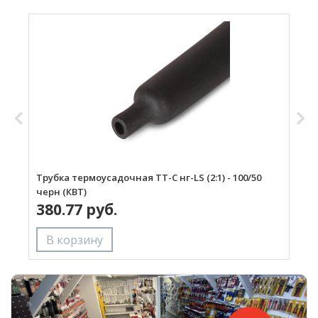
Трубка термоусадочная ТТ-С нг-LS (2:1) - 100/50
Д
черн (КВТ)
с
380.77 руб.